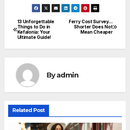
13 Unforgettable
Ferry Cost Survey…
Post
Things to Do in
Shorter Does Not
Kefalonia: Your
Mean Cheaper
navigation
Ultimate Guide!
By
admin
Related Post