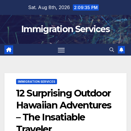
Skip
Sat. Aug 8th, 2026
2:09:36 PM
to
content
Immigration Services
IMMIGRATION SERVICES
12 Surprising Outdoor
Hawaiian Adventures
– The Insatiable
Traveler