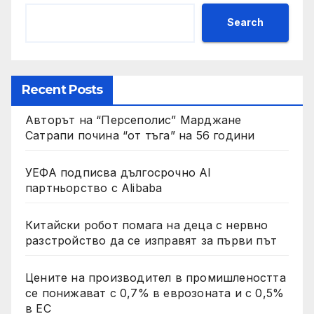
Search
Recent Posts
Авторът на “Персеполис” Марджане
Сатрапи почина “от тъга” на 56 години
УЕФА подписва дългосрочно AI
партньорство с Alibaba
Китайски робот помага на деца с нервно
разстройство да се изправят за първи път
Цените на производител в промишлеността
се понижават с 0,7% в еврозоната и с 0,5%
в ЕС