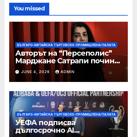
You missed
БЪЛГАРО-КИТАЙСКА ТЪРГОВСКО-ПРОМИШЛЕНА ПАЛАТА
Авторът на “Персеполис”
Марджане Сатрапи почина
“от тъга” на 56 години
JUNE 4, 2026
ADMIN
БЪЛГАРО-КИТАЙСКА ТЪРГОВСКО-ПРОМИШЛЕНА ПАЛАТА
УЕФА подписва
дългосрочно AI