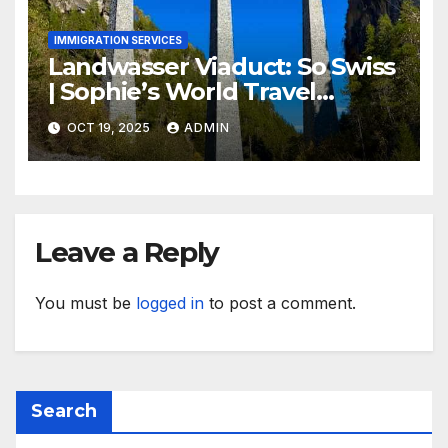
IMMIGRATION SERVICES
Landwasser Viaduct: So Swiss
| Sophie’s World Travel
Inspiration
OCT 19, 2025
ADMIN
Leave a Reply
You must be
logged in
to post a comment.
Search