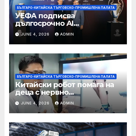
БЪЛГАРО-КИТАЙСКА ТЪРГОВСКО-ПРОМИШЛЕНА ПАЛАТА
УЕФА подписва
дългосрочно AI
партньорство с Alibaba
JUNE 4, 2026
ADMIN
БЪЛГАРО-КИТАЙСКА ТЪРГОВСКО-ПРОМИШЛЕНА ПАЛАТА
Китайски робот помага на
деца с нервно
разстройство да се
JUNE 4, 2026
ADMIN
изправят за първи път