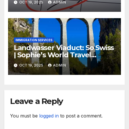
OCT 19, 2025
ADMIN
IMMIGRATION SERVICES
Landwasser Viaduct: So Swiss
| Sophie’s World Travel
Inspiration
OCT 19, 2025
ADMIN
Leave a Reply
You must be
logged in
to post a comment.