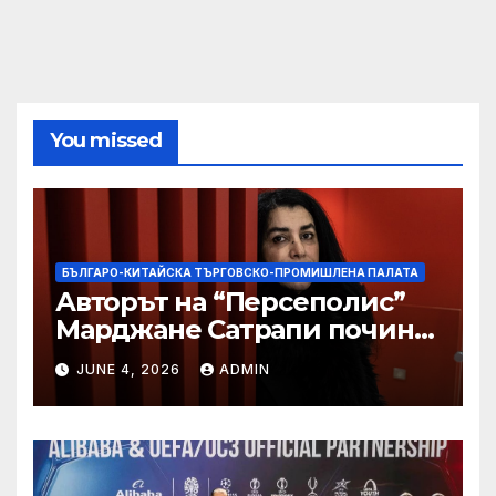
You missed
БЪЛГАРО-КИТАЙСКА ТЪРГОВСКО-ПРОМИШЛЕНА ПАЛАТА
Авторът на “Персеполис”
Марджане Сатрапи почина
“от тъга” на 56 години
JUNE 4, 2026
ADMIN