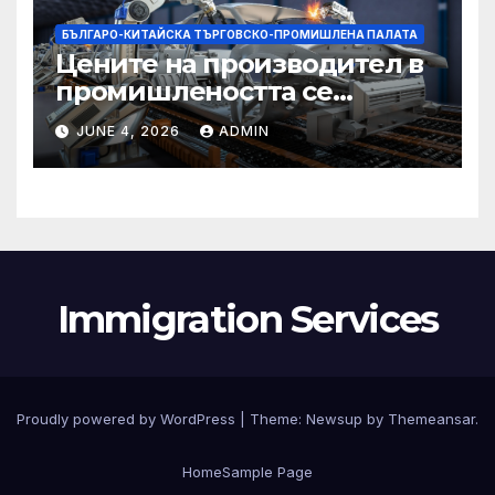
БЪЛГАРО-КИТАЙСКА ТЪРГОВСКО-ПРОМИШЛЕНА ПАЛАТА
Цените на производител в
промишлеността се
понижават с 0,7% в
JUNE 4, 2026
ADMIN
еврозоната и с 0,5% в ЕС
Immigration Services
Proudly powered by WordPress
|
Theme:
Newsup
by
Themeansar
.
Home
Sample Page