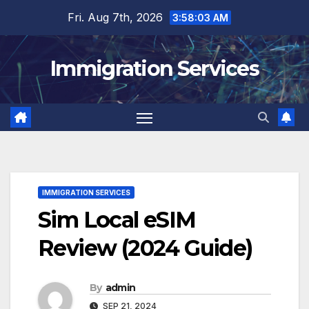
Skip
Fri. Aug 7th, 2026
3:58:04 AM
to
content
Immigration Services
IMMIGRATION SERVICES
Sim Local eSIM
Review (2024 Guide)
By
admin
SEP 21, 2024