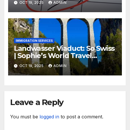
OCT 19, 2025
ADMIN
IMMIGRATION SERVICES
Landwasser Viaduct: So Swiss
| Sophie’s World Travel
Inspiration
OCT 19, 2025
ADMIN
Leave a Reply
You must be
logged in
to post a comment.