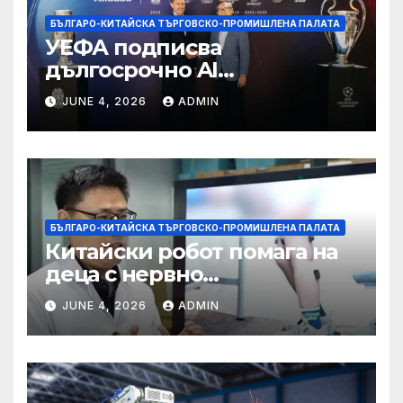
БЪЛГАРО-КИТАЙСКА ТЪРГОВСКО-ПРОМИШЛЕНА ПАЛАТА
УЕФА подписва
дългосрочно AI
партньорство с Alibaba
JUNE 4, 2026
ADMIN
БЪЛГАРО-КИТАЙСКА ТЪРГОВСКО-ПРОМИШЛЕНА ПАЛАТА
Китайски робот помага на
деца с нервно
разстройство да се
JUNE 4, 2026
ADMIN
изправят за първи път