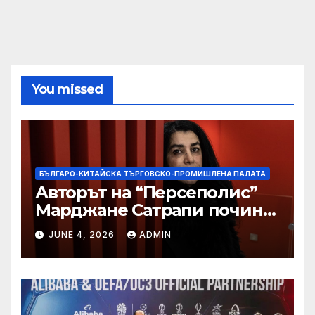
You missed
БЪЛГАРО-КИТАЙСКА ТЪРГОВСКО-ПРОМИШЛЕНА ПАЛАТА
Авторът на “Персеполис”
Марджане Сатрапи почина
“от тъга” на 56 години
JUNE 4, 2026
ADMIN