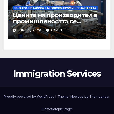
БЪЛГАРО-КИТАЙСКА ТЪРГОВСКО-ПРОМИШЛЕНА ПАЛАТА
Цените на производител в
промишлеността се
понижават с 0,7% в
JUNE 4, 2026
ADMIN
еврозоната и с 0,5% в ЕС
Immigration Services
Proudly powered by WordPress
|
Theme:
Newsup
by
Themeansar
.
Home
Sample Page