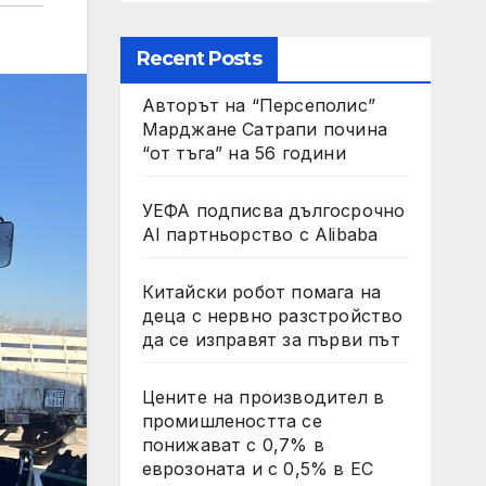
Recent Posts
Авторът на “Персеполис”
Марджане Сатрапи почина
“от тъга” на 56 години
УЕФА подписва дългосрочно
AI партньорство с Alibaba
Китайски робот помага на
деца с нервно разстройство
да се изправят за първи път
Цените на производител в
промишлеността се
понижават с 0,7% в
еврозоната и с 0,5% в ЕС