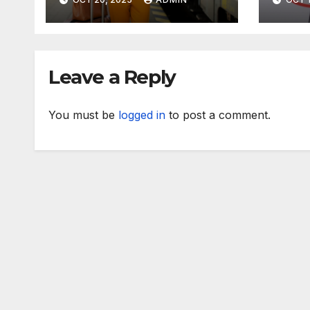
Stunning Cities
Trav
Leave a Reply
You must be
logged in
to post a comment.