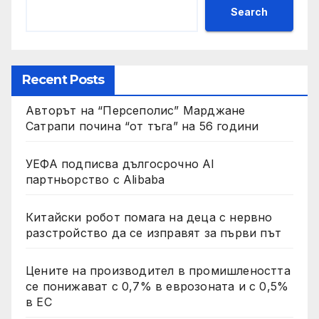
Search
Recent Posts
Авторът на “Персеполис” Марджане
Сатрапи почина “от тъга” на 56 години
УЕФА подписва дългосрочно AI
партньорство с Alibaba
Китайски робот помага на деца с нервно
разстройство да се изправят за първи път
Цените на производител в промишлеността
се понижават с 0,7% в еврозоната и с 0,5%
в ЕС