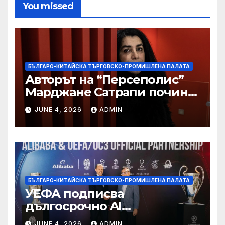
You missed
БЪЛГАРО-КИТАЙСКА ТЪРГОВСКО-ПРОМИШЛЕНА ПАЛАТА
Авторът на “Персеполис”
Марджане Сатрапи почина
“от тъга” на 56 години
JUNE 4, 2026
ADMIN
БЪЛГАРО-КИТАЙСКА ТЪРГОВСКО-ПРОМИШЛЕНА ПАЛАТА
УЕФА подписва
дългосрочно AI
партньорство с Alibaba
JUNE 4, 2026
ADMIN