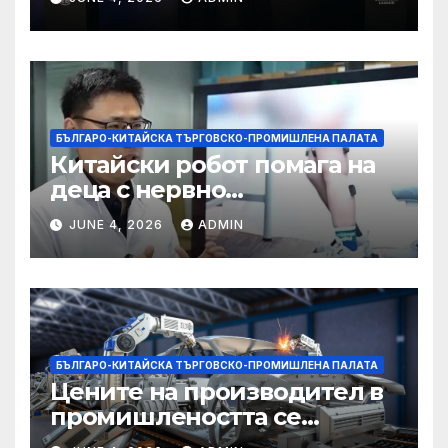
БЪЛГАРО-КИТАЙСКА ТЪРГОВСКО-ПРОМИШЛЕНА ПАЛАТА
Китайски робот помага на
деца с нервно
разстройство да се
JUNE 4, 2026
ADMIN
изправят за първи път
БЪЛГАРО-КИТАЙСКА ТЪРГОВСКО-ПРОМИШЛЕНА ПАЛАТА
Цените на производител в
промишлеността се
понижават с 0,7% в