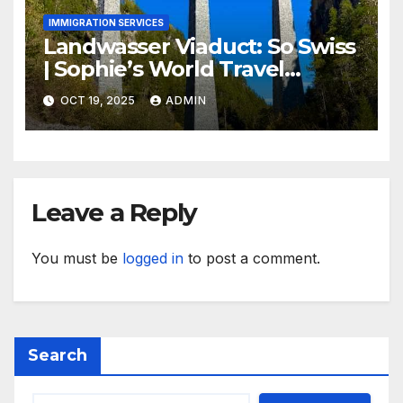
IMMIGRATION SERVICES
Landwasser Viaduct: So Swiss
| Sophie’s World Travel
Inspiration
OCT 19, 2025
ADMIN
Leave a Reply
You must be
logged in
to post a comment.
Search