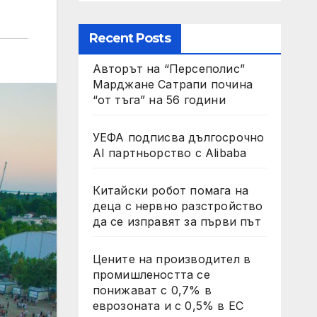
Recent Posts
Авторът на “Персеполис”
Марджане Сатрапи почина
“от тъга” на 56 години
УЕФА подписва дългосрочно
AI партньорство с Alibaba
Китайски робот помага на
деца с нервно разстройство
да се изправят за първи път
Цените на производител в
промишлеността се
понижават с 0,7% в
еврозоната и с 0,5% в ЕС