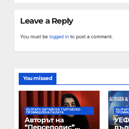
Leave a Reply
You must be
logged in
to post a comment.
You missed
БЪЛГАРО-КИТАЙСКА ТЪРГОВСКО-
БЪЛГАР
ПРОМИШЛЕНА ПАЛАТА
ПРОМИШ
Авторът на
УЕФ
“Персеполис”
дъл