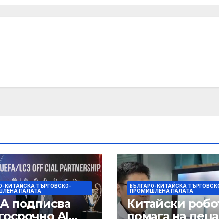
О-КИТАЙСКА ТЪРГОВСКО-
БЪЛГАРО-КИТАЙСКА ТЪРГОВСК
ЛЕНА ПАЛАТА
ПРОМИШЛЕНА ПАЛАТА
А подписва
Китайски робо
госрочно AI
помага на деца