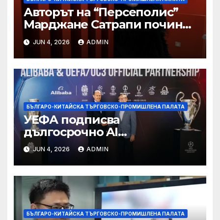
Авторът на “Персеполис”
Марджане Сатрапи почина
“от тъга” на 56 години
JUN 4, 2026
ADMIN
БЪЛГАРО-КИТАЙСКА ТЪРГОВСКО-ПРОМИШЛЕНА ПАЛАТА
УЕФА подписва
дългосрочно AI
партньорство с Alibaba
JUN 4, 2026
ADMIN
БЪЛГАРО-КИТАЙСКА ТЪРГОВСКО-ПРОМИШЛЕНА ПАЛАТА