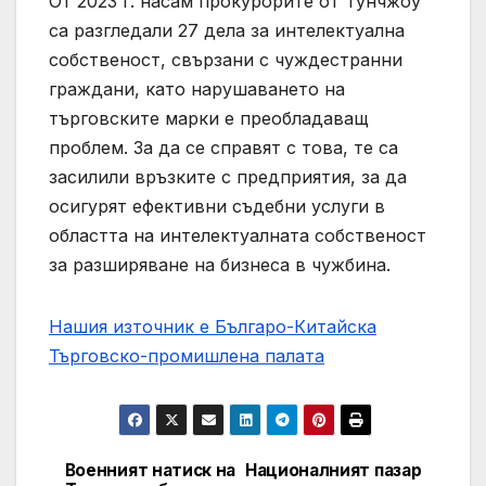
От 2023 г. насам прокурорите от Тунчжоу
са разгледали 27 дела за интелектуална
собственост, свързани с чуждестранни
граждани, като нарушаването на
търговските марки е преобладаващ
проблем. За да се справят с това, те са
засилили връзките с предприятия, за да
осигурят ефективни съдебни услуги в
областта на интелектуалната собственост
за разширяване на бизнеса в чужбина.
Нашия източник е Българо-Китайска
Търговско-промишлена палaта
Военният натиск на
Националният пазар
Post