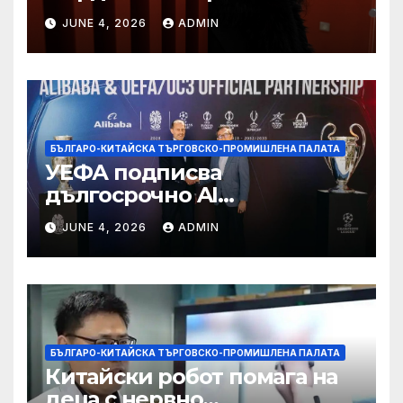
“от тъга” на 56 години
JUNE 4, 2026
ADMIN
БЪЛГАРО-КИТАЙСКА ТЪРГОВСКО-ПРОМИШЛЕНА ПАЛАТА
УЕФА подписва
дългосрочно AI
партньорство с Alibaba
JUNE 4, 2026
ADMIN
БЪЛГАРО-КИТАЙСКА ТЪРГОВСКО-ПРОМИШЛЕНА ПАЛАТА
Китайски робот помага на
деца с нервно