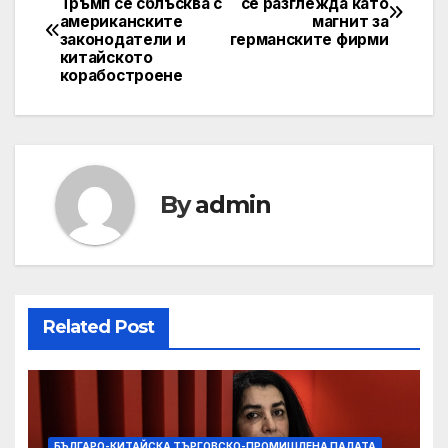
Тръмп се сблъсква с
се разглежда като
американските
магнит за
navigation
законодатели и
германските фирми
китайското
корабостроене
By
admin
Related Post
БЪЛГАРО-КИТАЙСКА ТЪРГОВСКО-ПРОМИШЛЕНА ПАЛАТА