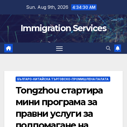
Skip
Sun. Aug 9th, 2026
4:34:31 AM
to
content
Immigration Services
БЪЛГАРО-КИТАЙСКА ТЪРГОВСКО-ПРОМИШЛЕНА ПАЛАТА
Tongzhou стартира
мини програма за
правни услуги за
подпомагане на