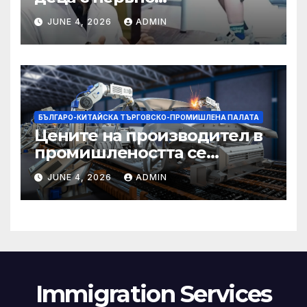
разстройство да се
JUNE 4, 2026
ADMIN
изправят за първи път
БЪЛГАРО-КИТАЙСКА ТЪРГОВСКО-ПРОМИШЛЕНА ПАЛАТА
Цените на производител в
промишлеността се
понижават с 0,7% в
JUNE 4, 2026
ADMIN
еврозоната и с 0,5% в ЕС
Immigration Services