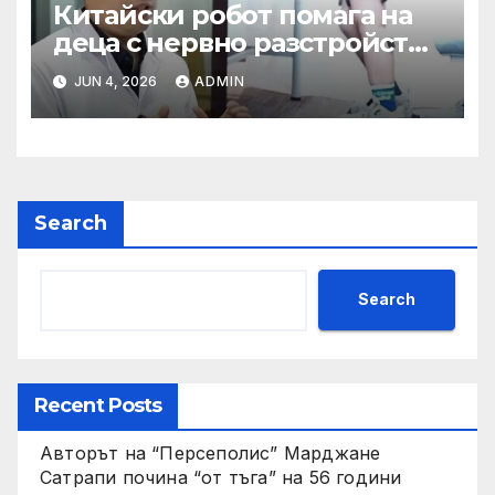
Китайски робот помага на
деца с нервно разстройство
да се изправят за първи път
JUN 4, 2026
ADMIN
Search
Search
Recent Posts
Авторът на “Персеполис” Марджане
Сатрапи почина “от тъга” на 56 години