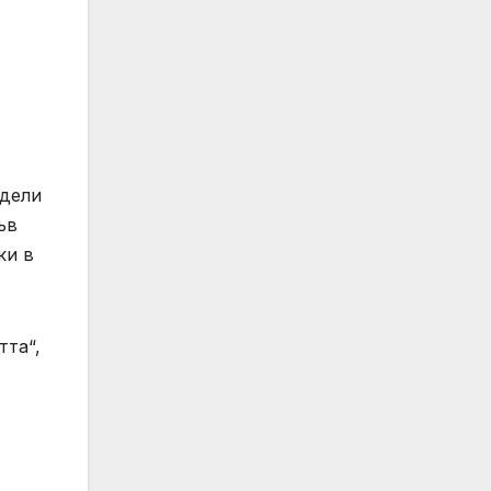
одели
ъв
ки в
тта“,
,