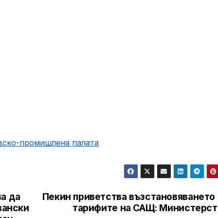
овско-промишлена палaта
а да
Пекин приветства възстановяването 
вански
тарифите на САЩ: Министерст