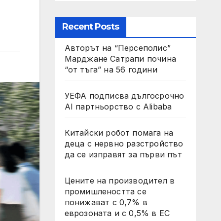
Recent Posts
Авторът на “Персеполис”
Марджане Сатрапи почина
“от тъга” на 56 години
УЕФА подписва дългосрочно
AI партньорство с Alibaba
Китайски робот помага на
деца с нервно разстройство
да се изправят за първи път
Цените на производител в
промишлеността се
понижават с 0,7% в
еврозоната и с 0,5% в ЕС