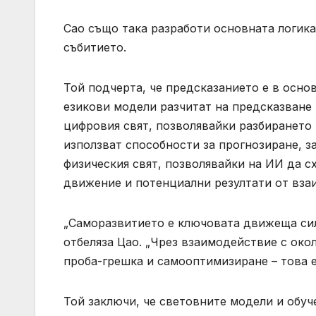
Cao също така разработи основната логика
събитието.
Той подчерта, че предсказанието е в осно
езикови модели разчитат на предсказване 
цифровия свят, позволявайки разбирането н
използват способности за прогнозиране, з
физическия свят, позволявайки на ИИ да с
движение и потенциални резултати от вза
„Саморазвитието е ключовата движеща сил
отбеляза Цао. „Чрез взаимодействие с окол
проба-грешка и самооптимизиране – това е
Той заключи, че световните модели и обуч