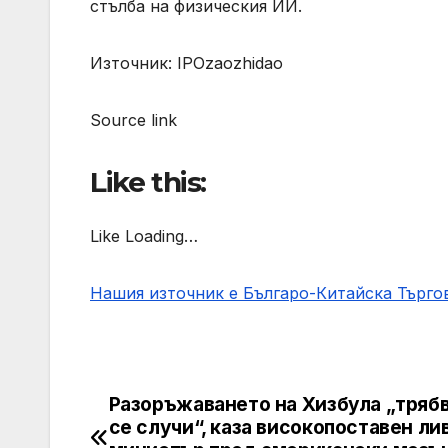
стълба на физическия ИИ.
Източник: IPOzaozhidao
Source link
Like this:
Like Loading…
Нашия източник е Българо-Китайска Търг
Разоръжаването на Хизбула „трябв
Post
се случи“, каза високопоставен ли