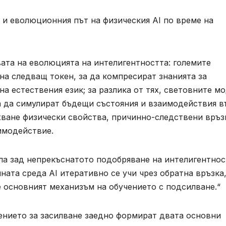
 и еволюционния път на физическия AI по време на
вата на еволюцията на интелигентността: големите
на следващ токен, за да компресират знанията за
а естествения език; за разлика от тях, световните м
а да симулират бъдещи състояния и взаимодействия в
хване физически свойства, причинно-следствени връз
имодействие.
а зад непрекъснатото подобряване на интелигентнос
ната среда AI итеративно се учи чрез обратна връзка
 основният механизъм на обучението с подсилване.“
ението за засилване заедно формират двата основни