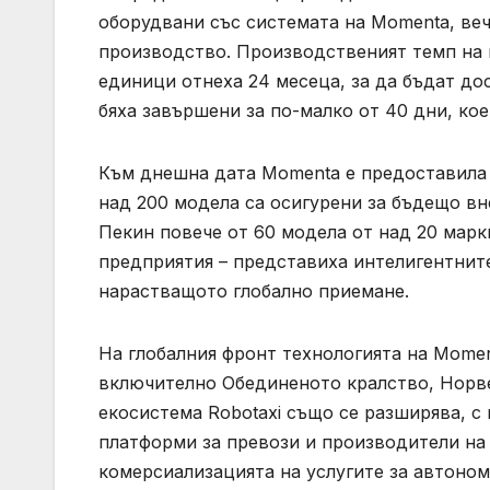
оборудвани със системата на Momenta, ве
производство. Производственият темп на 
единици отнеха 24 месеца, за да бъдат до
бяха завършени за по-малко от 40 дни, кое
Към днешна дата Momenta е предоставила 
над 200 модела са осигурени за бъдещо в
Пекин повече от 60 модела от над 20 мар
предприятия – представиха интелигентнит
нарастващото глобално приемане.
На глобалния фронт технологията на Momen
включително Обединеното кралство, Норве
екосистема Robotaxi също се разширява, с
платформи за превози и производители на 
комерсиализацията на услугите за автоно