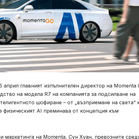
5 април главният изпълнителен директор на Momenta 
дство на модела R7 на компанията за подсилване на
интелигентното шофиране – от „възприемане на света“ 
че физическият AI преминава от концепция към
и маркетинга на Momenta, Сун Хуан, превозните сред