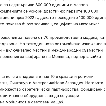
че са надхвърлили 800 000 единици в масово
компанията се ускори драстично: първите 100 000
ставени през 2022 г., докато последните 100 000 един
то показва бързо засилващ се „ефект на маховика“.
решения за повече от 70 производствени модела, ка
недряване. На тазгодишното автомобилно изложение в
ки – включително местни и международни съвместни
е решения за шофиране на Momenta, подчертавайки
ta вече е внедрена в над 10 държави и региони,
гия, Сингапур и Австралия/Нова Зеландия. Неговата
 множество стратегически партньорства, формирани с
оригинално оборудване, за да се ускори
мна мобилност в световен мащаб.