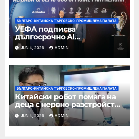
БЪЛГАРО-КИТАЙСКА ТЪРГОВСКО-ПРОМИШЛЕНА ПАЛАТА
УЕФА подписва
дългосрочно AI
партньорство с Alibaba
JUN 4, 2026
ADMIN
БЪЛГАРО-КИТАЙСКА ТЪРГОВСКО-ПРОМИШЛЕНА ПАЛАТА
Китайски робот помага на
деца с нервно разстройство
да се изправят за първи път
JUN 4, 2026
ADMIN