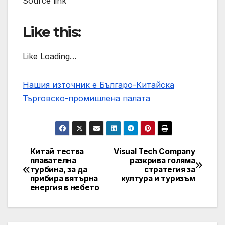
Source link
Like this:
Like Loading…
Нашия източник е Българо-Китайска
Търговско-промишлена палaта
Китай тества
Visual Tech Company
Post
плавателна
разкрива голяма
турбина, за да
стратегия за
navigation
прибира вятърна
култура и туризъм
енергия в небето