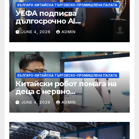
БЪЛГАРО-КИТАЙСКА ТЪРГОВСКО-ПРОМИШЛЕНА ПАЛАТА
УЕФА подписва
дългосрочно AI
партньорство с Alibaba
JUNE 4, 2026
ADMIN
БЪЛГАРО-КИТАЙСКА ТЪРГОВСКО-ПРОМИШЛЕНА ПАЛАТА
Китайски робот помага на
деца с нервно
разстройство да се
JUNE 4, 2026
ADMIN
изправят за първи път