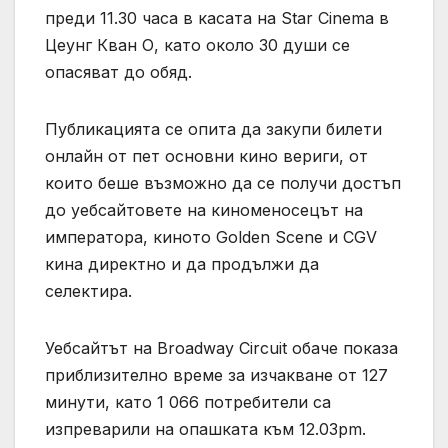
преди 11.30 часа в касата на Star Cinema в
Цеунг Кван О, като около 30 души се
опасяват до обяд.
Публикацията се опита да закупи билети
онлайн от пет основни кино вериги, от
които беше възможно да се получи достъп
до уебсайтовете на киноменосецът на
императора, киното Golden Scene и CGV
кина директно и да продължи да
селектира.
Уебсайтът на Broadway Circuit обаче показа
приблизително време за изчакване от 127
минути, като 1 066 потребители са
изпреварили на опашката към 12.03pm.