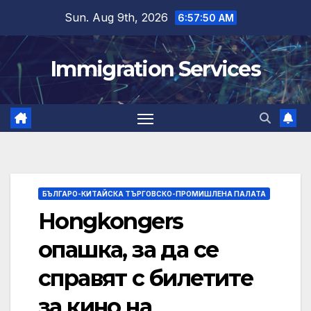
Skip
Sun. Aug 9th, 2026
6:57:50 AM
to
content
Immigration Services
БЪЛГАРО-КИТАЙСКА ТЪРГОВСКО-ПРОМИШЛЕНА ПАЛАТА
Hongkongers
опашка, за да се
справят с билетите
за кино на