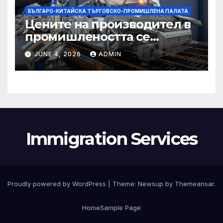
БЪЛГАРО-КИТАЙСКА ТЪРГОВСКО-ПРОМИШЛЕНА ПАЛАТА
Цените на производител в
промишлеността се
понижават с 0,7% в
JUNE 4, 2026
ADMIN
еврозоната и с 0,5% в ЕС
Immigration Services
Proudly powered by WordPress
|
Theme:
Newsup
by
Themeansar
.
Home
Sample Page