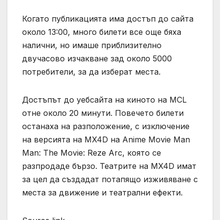
Когато публикацията има достъп до сайта
около 13:00, много билети все още бяха
налични, но имаше приблизително
двучасово изчакване зад около 5000
потребители, за да изберат места.
Достъпът до уебсайта на киното на MCL
отне около 20 минути. Повечето билети
останаха на разположение, с изключение
на версията на MX4D на Anime Movie Man
Man: The Movie: Reze Arc, която се
разпродаде бързо. Театрите на MX4D имат
за цел да създадат потапящо изживяване с
места за движение и театрални ефекти.