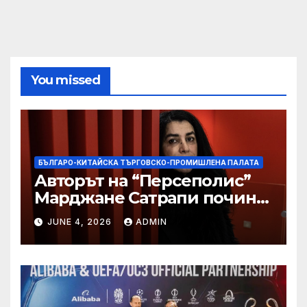
You missed
БЪЛГАРО-КИТАЙСКА ТЪРГОВСКО-ПРОМИШЛЕНА ПАЛАТА
Авторът на “Персеполис”
Марджане Сатрапи почина
“от тъга” на 56 години
JUNE 4, 2026
ADMIN