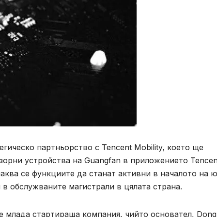
егическо партньорство с Tencent Mobility, което ще
зорни устройства на Guangfan в приложението Tencen
чаква се функциите да станат активни в началото на ю
 в обслужваните магистрали в цялата страна.
 е млада стартираща компания, чийто основател, Dong