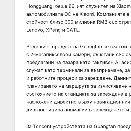
Hongguang, беше 89-ият служител на Xiaomi
автомобилната ОС на Xiaomi. Компанията 
стойност близо 300 милиона RMB със страт
Lenovo, XPeng и CATL.
Водещият продукт на Guangfan се състои о
с 2-мегапикселови камери, съчетани със с
предлагани на пазара като “активен AI аси
служат като терминали за възприемане, за
и работните процеси за зареждане. Данни
планирането на маршрута за изчисляване 
състоянието на станцията за зареждане в
насложени директно върху навигационния
диагностицира аномалии в зареждането и 
За Tencent устройствата на Guangfan пред