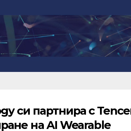
gy си партнира с Tence
иране на AI Wearable