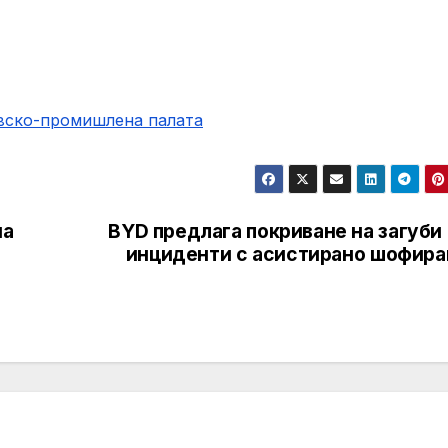
овско-промишлена палaта
на
BYD предлага покриване на загуби
инциденти с асистирано шофира