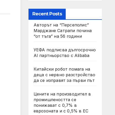
Recent Posts
Авторът на “Персеполис”
Марджане Сатрапи почина
“от тъга” на 56 години
УЕФА подписва дългосрочно
AI партньорство с Alibaba
Китайски робот помага на
деца с нервно разстройство
да се изправят за първи път
Цените на производител в
промишлеността се
понижават с 0,7% в
еврозоната и с 0,5% в ЕС