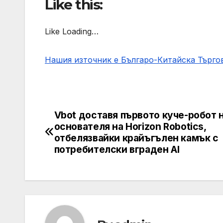
Like this:
Like Loading…
Нашия източник е Българо-Китайска Търг
Vbot доставя първото куче-робот 
Post
основателя на Horizon Robotics,
navigation
отбелязвайки крайъгълен камък с
потребителски вграден AI