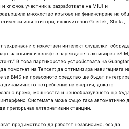
 и ключов участник в разработката на MIUI и
е завършила множество кръгове на финансиране на об
егически инвеститори, включително Goertek, Shokz,
т захранвани с изкуствен интелект слушалки, оборуд
март часовник и калъф за зареждане с активиран eSIM
стент.” В това партньорство устройствата на Guangfa
 да помогнат на Tencent да оптимизира навигацията н
те за BMS на превозното средство ще бъдат интегрир
на динамичното потребление на енергия, докато
 реално време, мощността и ценообразуването ще бъд
 интерфейс. Системата може също така автоматично 
да препоръчва алтернативни станции.
лагат предимството да работят независимо, без да