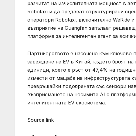
разчитат на изчислителната мощност в авт
Robotaxi и да предават структурирани сцен
оператори Robotaxi, включително WeRide и 
възприятие на Guangfan запълват решаващ
платформа за интелигентен агент за всичк
Партньорството е насочено към ключово п
зареждане на EV в Китай, където броят на
единици, което е ръст от 47,4% на годишн
измести от мащаба на инфраструктурата къ
превръщайки подобрената със сензори нав
възприемането на носимите AI с платформ
интелигентната EV екосистема.
Source link