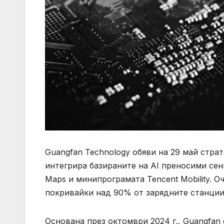
Guangfan Technology обяви на 29 май страт
интегрира базираните на AI преносими сен
Maps и минипрограмата Tencent Mobility. О
покривайки над 90% от зарядните станции
Основана през октомври 2024 г., Guangfan