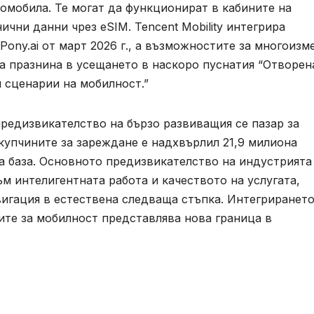
омобила. Те могат да функционират в кабините на
ични данни чрез eSIM. Tencent Mobility интегрира
Pony.ai от март 2026 г., а възможностите за многоизм
а празнина в усещането в наскоро пуснатия “Отворен
и сценарии на мобилност.”
редизвикателство на бързо развиващия се пазар за
 купчините за зареждане е надхвърлил 21,9 милиона
а база. Основното предизвикателство на индустрията
м интелигентната работа и качеството на услугата,
игация в естествена следваща стъпка. Интегрирането
ите за мобилност представлява нова граница в