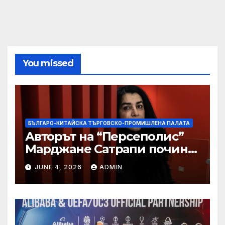
You missed
БЪЛГАРО-КИТАЙСКА ТЪРГОВСКО-ПРОМИШЛЕНА ПАЛАТА
Авторът на “Персеполис”
Марджане Сатрапи почина
“от тъга” на 56 години
JUNE 4, 2026
ADMIN