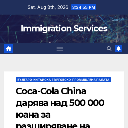
Skip
Sat. Aug 8th, 2026
3:34:56 PM
to
content
Immigration Services
БЪЛГАРО-КИТАЙСКА ТЪРГОВСКО-ПРОМИШЛЕНА ПАЛАТА
Coca-Cola China
дарява над 500 000
юана за
разширяване на