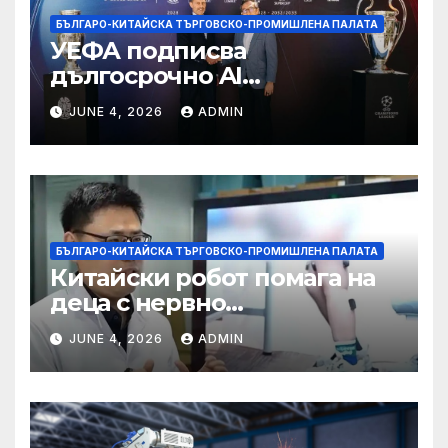
БЪЛГАРО-КИТАЙСКА ТЪРГОВСКО-ПРОМИШЛЕНА ПАЛАТА
УЕФА подписва
дългосрочно AI
партньорство с Alibaba
JUNE 4, 2026
ADMIN
БЪЛГАРО-КИТАЙСКА ТЪРГОВСКО-ПРОМИШЛЕНА ПАЛАТА
Китайски робот помага на
деца с нервно
разстройство да се
JUNE 4, 2026
ADMIN
изправят за първи път