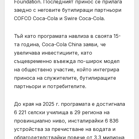
Foundation. Последният принос се прилага
заедно с неговите бутилиращи партньори
COFCO Coca-Cola и Swire Coca-Cola.
Тъй като програмата навлиза в своята 15-
та година, Coca-Cola China заяви, че
увеличава инвестициите, като
същевременно въвежда по-широк модел
на обществено участие, който интегрира
приноса на служителите, бутилиращите
партньори и потребителите.
До края на 2025 г. програмата е достигнала
6 221 селски училища в 29 региона на
провинциално ниво, инсталирайки 6 836
устройства за пречистване на водата и
облагодетелствайки повече от 3,3 милиона