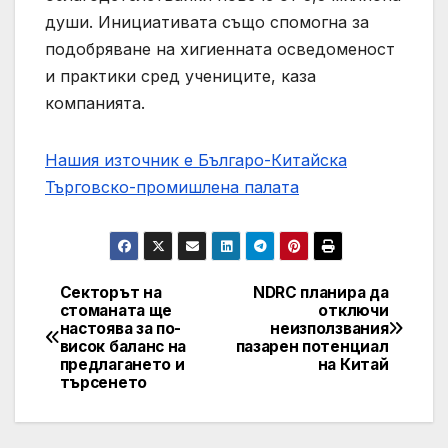
души. Инициативата също спомогна за
подобряване на хигиенната осведоменост
и практики сред учениците, каза
компанията.
Нашия източник е Българо-Китайска
Търговско-промишлена палaта
Секторът на
NDRC планира да
Post
стоманата ще
отключи
настоява за по-
неизползвания
navigation
висок баланс на
пазарен потенциал
предлагането и
на Китай
търсенето