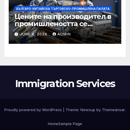
БЪЛГАРО-КИТАЙСКА ТЪРГОВСКО-ПРОМИШЛЕНА ПАЛАТА
Цените на производител в
промишлеността се
понижават с 0,7% в
JUNE 4, 2026
ADMIN
еврозоната и с 0,5% в ЕС
Immigration Services
Proudly powered by WordPress
|
Theme:
Newsup
by
Themeansar
.
Home
Sample Page