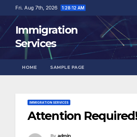
Skip
Fri. Aug 7th, 2026
1:28:13 AM
to
content
Immigration
Services
HOME
SAMPLE PAGE
IMMIGRATION SERVICES
Attention Required!
By
admin