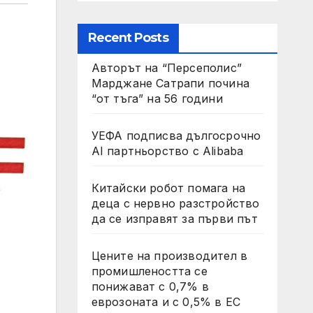
Recent Posts
Авторът на “Персеполис”
Марджане Сатрапи почина
“от тъга” на 56 години
УЕФА подписва дългосрочно
AI партньорство с Alibaba
Китайски робот помага на
деца с нервно разстройство
да се изправят за първи път
Цените на производител в
промишлеността се
понижават с 0,7% в
еврозоната и с 0,5% в ЕС