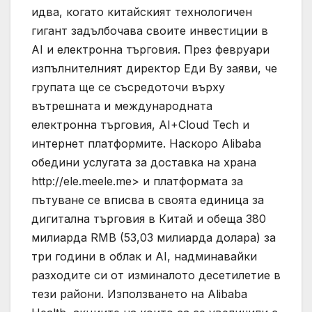
идва, когато китайският технологичен
гигант задълбочава своите инвестиции в
AI и електронна търговия. През февруари
изпълнителният директор Еди Ву заяви, че
групата ще се съсредоточи върху
вътрешната и международната
електронна търговия, AI+Cloud Tech и
интернет платформите. Наскоро Alibaba
обедини услугата за доставка на храна
http://ele.meele.me> и платформата за
пътуване се вписва в своята единица за
дигитална търговия в Китай и обеща 380
милиарда RMB (53,03 милиарда долара) за
три години в облак и AI, надминавайки
разходите си от изминалото десетилетие в
тези райони. Използването на Alibaba