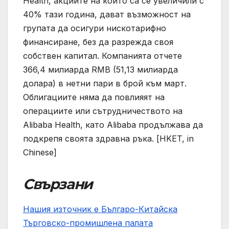
Health, акциите на които са се увеличили с
40% тази година, дават възможност на
групата да осигури нискотарифно
финансиране, без да разрежда своя
собствен капитал. Компанията отчете
366,4 милиарда RMB (51,13 милиарда
долара) в нетни пари в брой към март.
Облигациите няма да повлияят на
операциите или сътрудничеството на
Alibaba Health, като Alibaba продължава да
подкрепя своята здравна ръка. [HKET, in
Chinese]
Свързани
Нашия източник е Българо-Китайска
Търговско-промишлена палaта