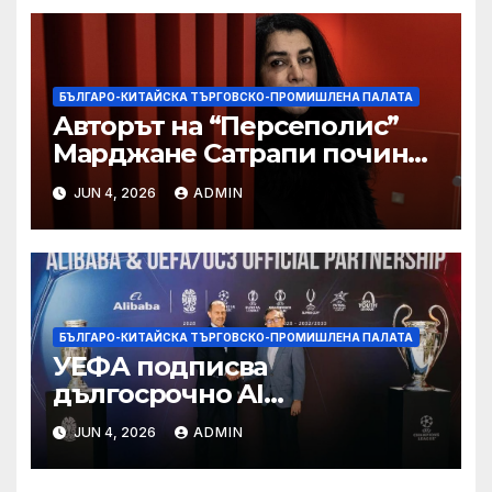
БЪЛГАРО-КИТАЙСКА ТЪРГОВСКО-ПРОМИШЛЕНА ПАЛАТА
Авторът на “Персеполис”
Марджане Сатрапи почина
“от тъга” на 56 години
JUN 4, 2026
ADMIN
БЪЛГАРО-КИТАЙСКА ТЪРГОВСКО-ПРОМИШЛЕНА ПАЛАТА
УЕФА подписва
дългосрочно AI
партньорство с Alibaba
JUN 4, 2026
ADMIN