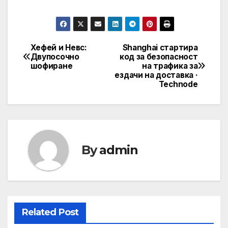
Хефей и Невс:
Shanghai стартира
Post
Двупосочно
код за безопасност
шофиране
на трафика за
navigation
ездачи на доставка ·
Technode
By
admin
Related Post