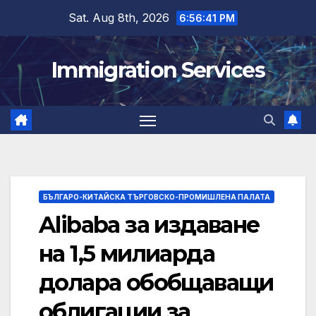
Skip
Sat. Aug 8th, 2026
6:56:42 PM
to
content
Immigration Services
БЪЛГАРО-КИТАЙСКА ТЪРГОВСКО-ПРОМИШЛЕНА ПАЛАТА
Alibaba за издаване
на 1,5 милиарда
долара обобщаващи
облигации за