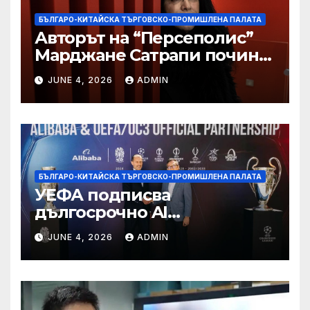
БЪЛГАРО-КИТАЙСКА ТЪРГОВСКО-ПРОМИШЛЕНА ПАЛАТА
Авторът на “Персеполис”
Марджане Сатрапи почина
“от тъга” на 56 години
JUNE 4, 2026
ADMIN
БЪЛГАРО-КИТАЙСКА ТЪРГОВСКО-ПРОМИШЛЕНА ПАЛАТА
УЕФА подписва
дългосрочно AI
партньорство с Alibaba
JUNE 4, 2026
ADMIN