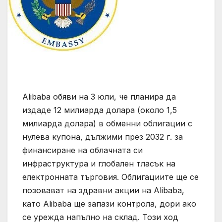
Alibaba обяви на 3 юли, че планира да
издаде 12 милиарда долара (около 1,5
милиарда долара) в обменни облигации с
нулева купона, дължими през 2032 г. за
финансиране на облачната си
инфраструктура и глобален тласък на
електронната търговия. Облигациите ще се
позовават на здравни акции на Alibaba,
като Alibaba ще запази контрола, дори ако
се урежда напълно на склад. Този ход