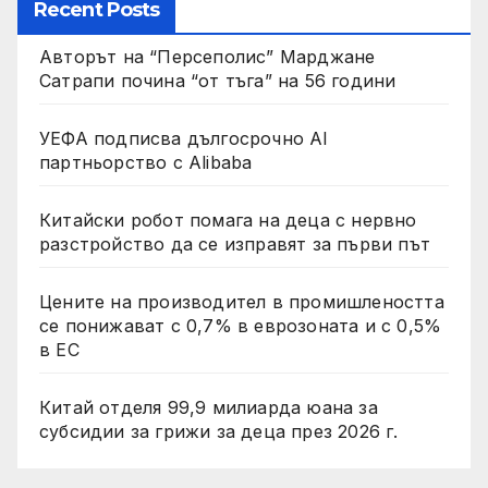
Recent Posts
Авторът на “Персеполис” Марджане
Сатрапи почина “от тъга” на 56 години
УЕФА подписва дългосрочно AI
партньорство с Alibaba
Китайски робот помага на деца с нервно
разстройство да се изправят за първи път
Цените на производител в промишлеността
се понижават с 0,7% в еврозоната и с 0,5%
в ЕС
Китай отделя 99,9 милиарда юана за
субсидии за грижи за деца през 2026 г.