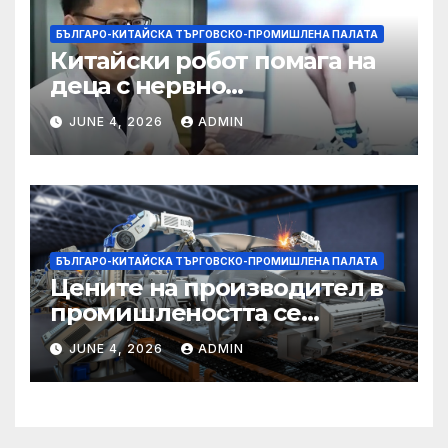
БЪЛГАРО-КИТАЙСКА ТЪРГОВСКО-ПРОМИШЛЕНА ПАЛАТА
Китайски робот помага на
деца с нервно
разстройство да се
JUNE 4, 2026
ADMIN
изправят за първи път
БЪЛГАРО-КИТАЙСКА ТЪРГОВСКО-ПРОМИШЛЕНА ПАЛАТА
Цените на производител в
промишлеността се
понижават с 0,7% в
JUNE 4, 2026
ADMIN
еврозоната и с 0,5% в ЕС