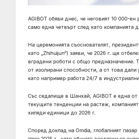
AGIBOT обяви днес, че неговият 10 000-ен
само една четвърт след като компанията д
На церемонията съоснователят, президентъ
като „Zhihuijun“) заяви, че 2026 г. ще от
вградени роботи с общо предназначение. Т
от изолирани способности, а от това дали
като например работа 24/7 в индустриални
Със седалище в Шанхай, AGIBOT е една от
текущите тенденции на растеж, компаният
хиляди единици до 2026 г.
Според доклад на Omdia, глобалният пазар
през 2025 г., като общите доставки се оча