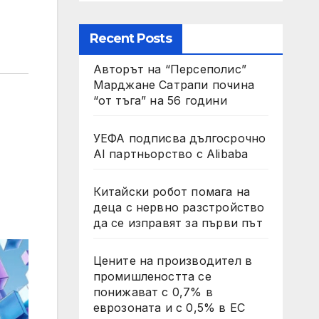
Recent Posts
Авторът на “Персеполис”
Марджане Сатрапи почина
“от тъга” на 56 години
УЕФА подписва дългосрочно
AI партньорство с Alibaba
Китайски робот помага на
деца с нервно разстройство
да се изправят за първи път
Цените на производител в
промишлеността се
понижават с 0,7% в
еврозоната и с 0,5% в ЕС