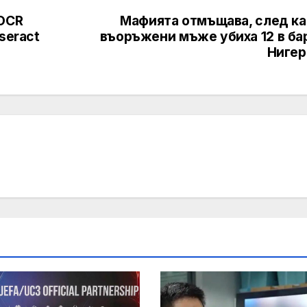
 OCR
Мафията отмъщава, след ка
seract
въоръжени мъже убиха 12 в ба
Нигер