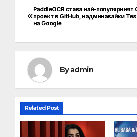
PaddleOCR става най-популярният
Post
проект в GitHub, надминавайки Tes
navigation
на Google
By
admin
Related Post