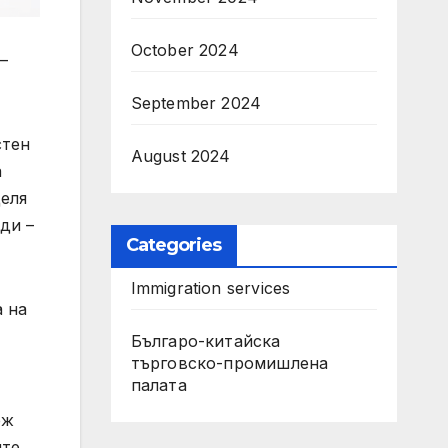
October 2024
–
September 2024
стен
August 2024
а
деля
ди –
Categories
Immigration services
а на
Българо-китайска
търговско-промишлена
палата
еж
ите