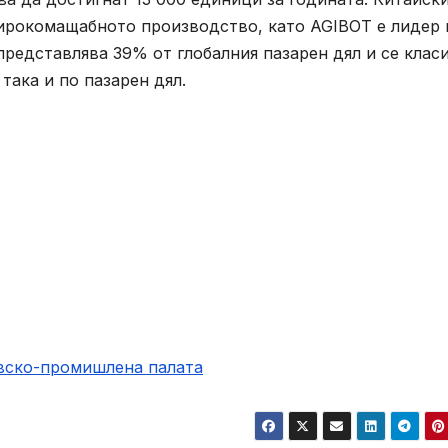
ирокомащабното производство, като AGIBOT е лидер 
представлява 39% от глобалния пазарен дял и се клас
така и по пазарен дял.
овско-промишлена палaта