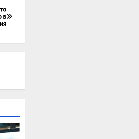
то
р в
ия