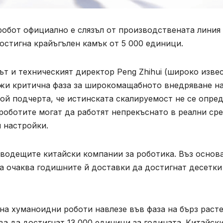
 робот официално е слязъл от производствената линия 
остигна крайъгълен камък от 5 000 единици.
т и техническият директор Peng Zhihui (широко изве
бележи критична фаза за широкомащабното внедряване н
ой подчерта, че истинската скалируемост не се опре
 роботите могат да работят непрекъснато в реални сре
 настройки.
 водещите китайски компании за роботика. Въз основ
а очаква годишните й доставки да достигнат десетки
 на хуманоидни роботи навлезе във фаза на бърз раст
ква да достигнат 13 000 единици за годината. Китайск