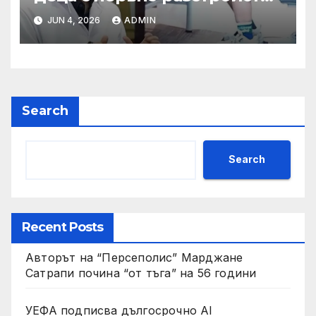
да се изправят за първи път
JUN 4, 2026
ADMIN
Search
Search
Recent Posts
Авторът на “Персеполис” Марджане
Сатрапи почина “от тъга” на 56 години
УЕФА подписва дългосрочно AI