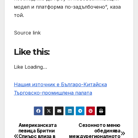
модел и платформа по-задълбочено“, каза
той.
Source link
Like this:
Like Loading…
Нашия източник е Българо-Китайска
Търговско-промишлена палaта
Американската
Сезонното меню
Post
певица Бритни
обединява
Спиърс влиза в
междурегионалното