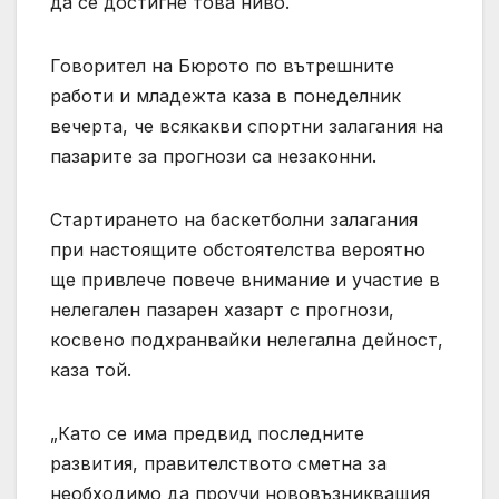
да се достигне това ниво.
Говорител на Бюрото по вътрешните
работи и младежта каза в понеделник
вечерта, че всякакви спортни залагания на
пазарите за прогнози са незаконни.
Стартирането на баскетболни залагания
при настоящите обстоятелства вероятно
ще привлече повече внимание и участие в
нелегален пазарен хазарт с прогнози,
косвено подхранвайки нелегална дейност,
каза той.
„Като се има предвид последните
развития, правителството сметна за
необходимо да проучи нововъзникващия