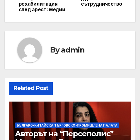
navigation
рехабилитация
сътрудничество
след арест: медии
By
admin
Related Post
БЪЛГАРО-КИТАЙСКА ТЪРГОВСКО-ПРОМИШЛЕНА ПАЛАТА
Авторът на “Персеполис”