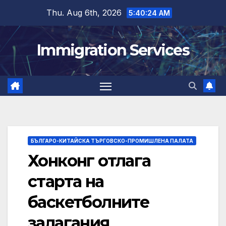
Skip
Thu. Aug 6th, 2026
5:40:25 AM
to
content
Immigration Services
БЪЛГАРО-КИТАЙСКА ТЪРГОВСКО-ПРОМИШЛЕНА ПАЛАТА
Хонконг отлага
старта на
баскетболните
залагания