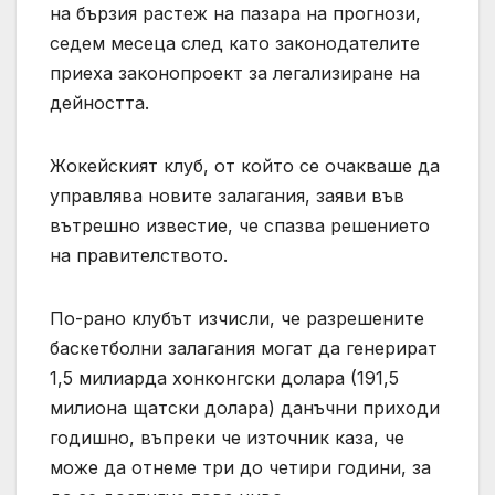
на бързия растеж на пазара на прогнози,
седем месеца след като законодателите
приеха законопроект за легализиране на
дейността.
Жокейският клуб, от който се очакваше да
управлява новите залагания, заяви във
вътрешно известие, че спазва решението
на правителството.
По-рано клубът изчисли, че разрешените
баскетболни залагания могат да генерират
1,5 милиарда хонконгски долара (191,5
милиона щатски долара) данъчни приходи
годишно, въпреки че източник каза, че
може да отнеме три до четири години, за