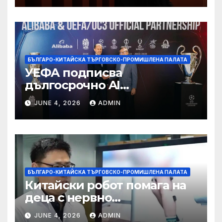
БЪЛГАРО-КИТАЙСКА ТЪРГОВСКО-ПРОМИШЛЕНА ПАЛАТА
УЕФА подписва
дългосрочно AI
партньорство с Alibaba
JUNE 4, 2026
ADMIN
БЪЛГАРО-КИТАЙСКА ТЪРГОВСКО-ПРОМИШЛЕНА ПАЛАТА
Китайски робот помага на
деца с нервно
разстройство да се
JUNE 4, 2026
ADMIN