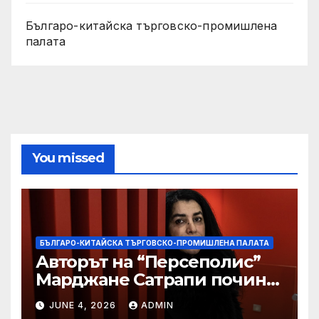
Българо-китайска търговско-промишлена
палата
You missed
БЪЛГАРО-КИТАЙСКА ТЪРГОВСКО-ПРОМИШЛЕНА ПАЛАТА
Авторът на “Персеполис”
Марджане Сатрапи почина
“от тъга” на 56 години
JUNE 4, 2026
ADMIN