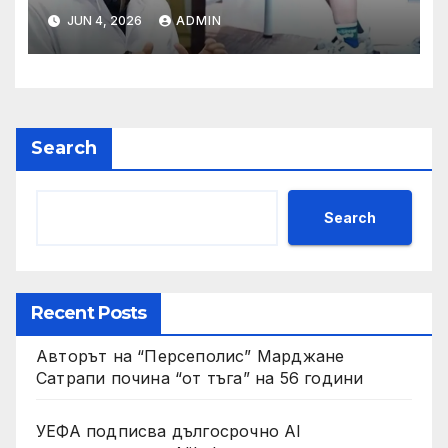
да се изправят за първи път
JUN 4, 2026
ADMIN
Search
Search
Recent Posts
Авторът на “Персеполис” Марджане
Сатрапи почина “от тъга” на 56 години
УЕФА подписва дългосрочно AI