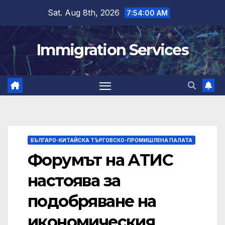
Skip
Sat. Aug 8th, 2026
7:54:01 AM
to
content
Immigration Services
БЪЛГАРО-КИТАЙСКА ТЪРГОВСКО-ПРОМИШЛЕНА ПАЛАТА
Форумът на АТИС
настоява за
подобряване на
икономическия