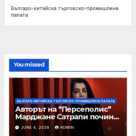
Българо-китайска търговско-промишлена
палата
You missed
БЪЛГАРО-КИТАЙСКА ТЪРГОВСКО-ПРОМИШЛЕНА ПАЛАТА
Авторът на “Персеполис”
Марджане Сатрапи почина
“от тъга” на 56 години
JUNE 4, 2026
ADMIN