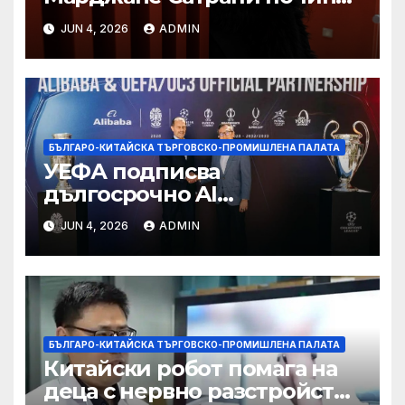
“от тъга” на 56 години
JUN 4, 2026
ADMIN
БЪЛГАРО-КИТАЙСКА ТЪРГОВСКО-ПРОМИШЛЕНА ПАЛАТА
УЕФА подписва
дългосрочно AI
партньорство с Alibaba
JUN 4, 2026
ADMIN
БЪЛГАРО-КИТАЙСКА ТЪРГОВСКО-ПРОМИШЛЕНА ПАЛАТА
Китайски робот помага на
деца с нервно разстройство