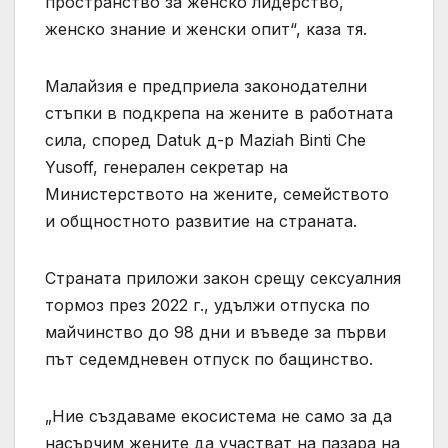
пространство за женско лидерство,
женско знание и женски опит“, каза тя.
Малайзия е предприела законодателни
стъпки в подкрепа на жените в работната
сила, според Datuk д-р Maziah Binti Che
Yusoff, генерален секретар на
Министерството на жените, семейството
и общностното развитие на страната.
Страната приложи закон срещу сексуалния
тормоз през 2022 г., удължи отпуска по
майчинство до 98 дни и въведе за първи
път седемдневен отпуск по бащинство.
„Ние създаваме екосистема не само за да
насърчим жените да участват на пазара на