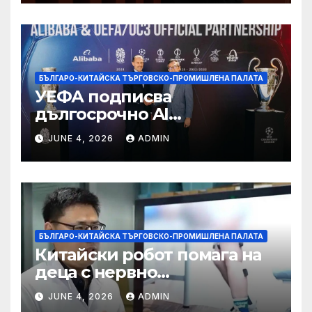
БЪЛГАРО-КИТАЙСКА ТЪРГОВСКО-ПРОМИШЛЕНА ПАЛАТА
УЕФА подписва
дългосрочно AI
партньорство с Alibaba
JUNE 4, 2026
ADMIN
БЪЛГАРО-КИТАЙСКА ТЪРГОВСКО-ПРОМИШЛЕНА ПАЛАТА
Китайски робот помага на
деца с нервно
разстройство да се
JUNE 4, 2026
ADMIN
изправят за първи път