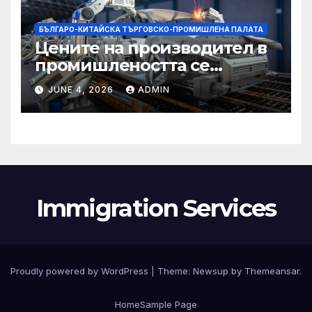
БЪЛГАРО-КИТАЙСКА ТЪРГОВСКО-ПРОМИШЛЕНА ПАЛАТА
Цените на производител в
промишлеността се
понижават с 0,7% в
JUNE 4, 2026
ADMIN
еврозоната и с 0,5% в ЕС
Immigration Services
Proudly powered by WordPress
|
Theme:
Newsup
by
Themeansar
.
Home
Sample Page