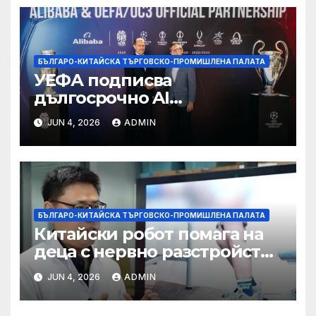
БЪЛГАРО-КИТАЙСКА ТЪРГОВСКО-ПРОМИШЛЕНА ПАЛАТА
УЕФА подписва
дългосрочно AI
партньорство с Alibaba
JUN 4, 2026
ADMIN
БЪЛГАРО-КИТАЙСКА ТЪРГОВСКО-ПРОМИШЛЕНА ПАЛАТА
Китайски робот помага на
деца с нервно разстройство
да се изправят за първи път
JUN 4, 2026
ADMIN