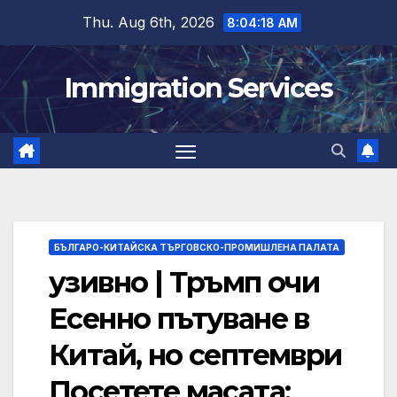
Skip
Thu. Aug 6th, 2026
8:04:19 AM
to
content
Immigration Services
БЪЛГАРО-КИТАЙСКА ТЪРГОВСКО-ПРОМИШЛЕНА ПАЛАТА
узивно | Тръмп очи
Есенно пътуване в
Китай, но септември
Посетете масата: