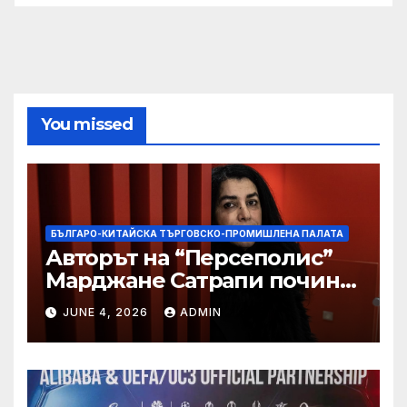
You missed
БЪЛГАРО-КИТАЙСКА ТЪРГОВСКО-ПРОМИШЛЕНА ПАЛАТА
Авторът на “Персеполис”
Марджане Сатрапи почина
“от тъга” на 56 години
JUNE 4, 2026
ADMIN