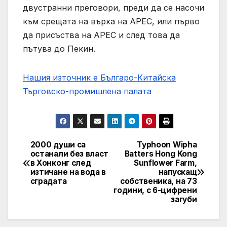
двустранни преговори, преди да се насочи
към срещата на върха на APEC, или първо
да присъства на APEC и след това да
пътува до Пекин.
Нашия източник е Българо-Китайска
Търговско-промишлена палaта
2000 души са
Typhoon Wipha
Post
останали без власт
Batters Hong Kong
в Хонконг след
Sunflower Farm,
navigation
изтичане на вода в
напускащ
сградата
собственика, на 73
години, с 6-цифрени
загуби