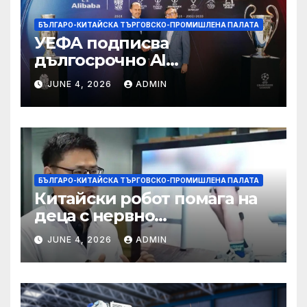
БЪЛГАРО-КИТАЙСКА ТЪРГОВСКО-ПРОМИШЛЕНА ПАЛАТА
УЕФА подписва
дългосрочно AI
партньорство с Alibaba
JUNE 4, 2026
ADMIN
БЪЛГАРО-КИТАЙСКА ТЪРГОВСКО-ПРОМИШЛЕНА ПАЛАТА
Китайски робот помага на
деца с нервно
разстройство да се
JUNE 4, 2026
ADMIN
изправят за първи път