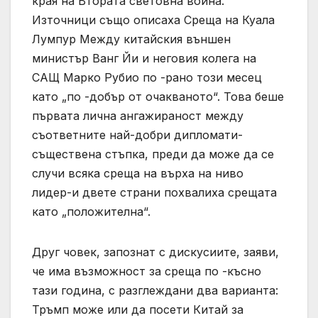
края на Втората световна война.
Източници също описаха Среща на Куала
Лумпур Между китайския външен
министър Ванг Йи и неговия колега на
САЩ Марко Рубио по -рано този месец
като „по -добър от очакваното“. Това беше
първата лична ангажираност между
съответните най-добри дипломати-
съществена стъпка, преди да може да се
случи всяка среща на върха на ниво
лидер-и двете страни похвалиха срещата
като „положителна“.
Друг човек, запознат с дискусиите, заяви,
че има възможност за среща по -късно
тази година, с разглеждани два варианта:
Тръмп може или да посети Китай за