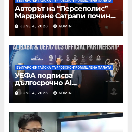
БЪЛГАРО-КИТАЙСКА ТЪРГОВСКО-ПРОМИШЛЕНА ПАЛАТА
Авторът на “Персеполис”
Марджане Сатрапи почина
“от тъга” на 56 години
JUNE 4, 2026
ADMIN
БЪЛГАРО-КИТАЙСКА ТЪРГОВСКО-ПРОМИШЛЕНА ПАЛАТА
УЕФА подписва
дългосрочно AI
партньорство с Alibaba
JUNE 4, 2026
ADMIN