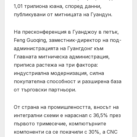
1,01 трилиона юана, според данни,
публикувани от митницата на Гуандун.
На пресконференция в Гуанджоу в петък,
Feng Guoqing, заместник-директор на под-
администрацията на Гуангдонг към
Главната митническа администрация,
приписа растежа на три фактора:
индустриална модернизация, силна
покупателна способност и разширена база
от търговски партньори.
От страна на промишлеността, вносът на
интегрални схеми е нараснал с 36,5% през
първото тримесечие, компютърните
компоненти са се покачили с 30%, а CNC