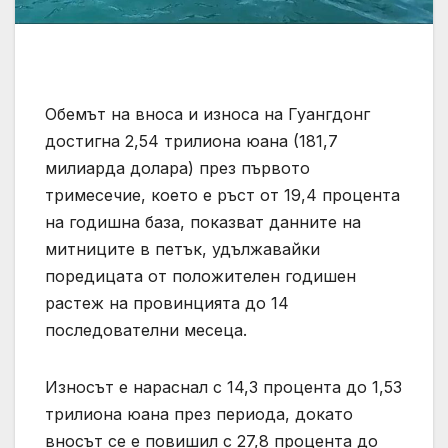
Обемът на вноса и износа на Гуангдонг
достигна 2,54 трилиона юана (181,7
милиарда долара) през първото
тримесечие, което е ръст от 19,4 процента
на годишна база, показват данните на
митниците в петък, удължавайки
поредицата от положителен годишен
растеж на провинцията до 14
последователни месеца.
Износът е нараснал с 14,3 процента до 1,53
трилиона юана през периода, докато
вносът се е повишил с 27,8 процента до