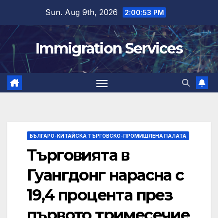
Skip
Sun. Aug 9th, 2026
2:00:54 PM
to
content
Immigration Services
БЪЛГАРО-КИТАЙСКА ТЪРГОВСКО-ПРОМИШЛЕНА ПАЛАТА
Търговията в
Гуангдонг нарасна с
19,4 процента през
първото тримесечие