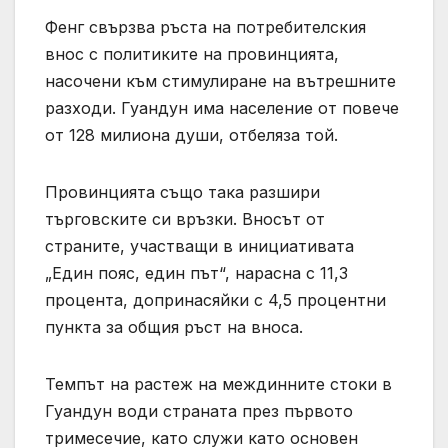
Фенг свързва ръста на потребителския
внос с политиките на провинцията,
насочени към стимулиране на вътрешните
разходи. Гуандун има население от повече
от 128 милиона души, отбеляза той.
Провинцията също така разшири
търговските си връзки. Вносът от
страните, участващи в инициативата
„Един пояс, един път“, нарасна с 11,3
процента, допринасяйки с 4,5 процентни
пункта за общия ръст на вноса.
Темпът на растеж на междинните стоки в
Гуандун води страната през първото
тримесечие, като служи като основен