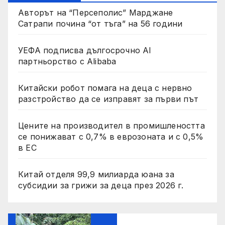
Авторът на “Персеполис” Марджане
Сатрапи почина “от тъга” на 56 години
УЕФА подписва дългосрочно AI
партньорство с Alibaba
Китайски робот помага на деца с нервно
разстройство да се изправят за първи път
Цените на производител в промишлеността
се понижават с 0,7% в еврозоната и с 0,5%
в ЕС
Китай отделя 99,9 милиарда юана за
субсидии за грижи за деца през 2026 г.