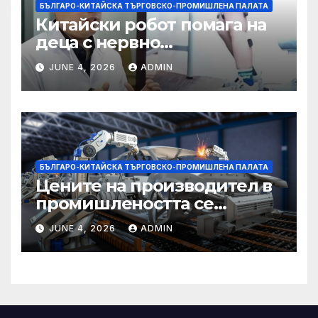
БЪЛГАРО-КИТАЙСКА ТЪРГОВСКО-ПРОМИШЛЕНА ПАЛАТА
Китайски робот помага на
деца с нервно
разстройство да се
JUNE 4, 2026
ADMIN
изправят за първи път
БЪЛГАРО-КИТАЙСКА ТЪРГОВСКО-ПРОМИШЛЕНА ПАЛАТА
Цените на производител в
промишлеността се
понижават с 0,7% в
JUNE 4, 2026
ADMIN
еврозоната и с 0,5% в ЕС