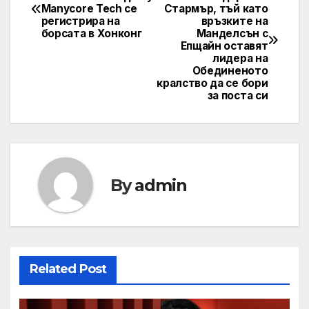
Manycore Tech се
Стармър, тъй като
navigation
регистрира на
връзките на
борсата в Хонконг
Манделсън с
Епщайн оставят
лидера на
Обединеното
кралство да се бори
за поста си
By
admin
Related Post