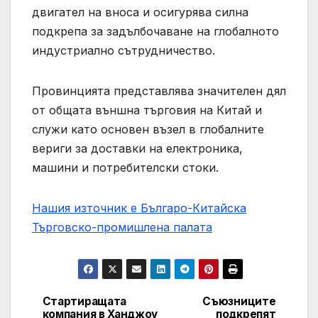
двигател на вноса и осигурява силна
подкрепа за задълбочаване на глобалното
индустриално сътрудничество.
Провинцията представлява значителен дял
от общата външна търговия на Китай и
служи като основен възел в глобалните
вериги за доставки на електроника,
машини и потребителски стоки.
Нашия източник е Българо-Китайска
Търговско-промишлена палaта
Стартиращата
Съюзниците
Post
компания в Ханджоу
подкрепят