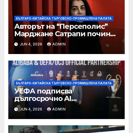
БЪЛГАРО-КИТАЙСКА ТЪРГОВСКО-ПРОМИШЛЕНА ПАЛАТА
Авторът на “Персеполис”
Марджане Сатрапи почина
“от тъга” на 56 години
JUN 4, 2026
ADMIN
БЪЛГАРО-КИТАЙСКА ТЪРГОВСКО-ПРОМИШЛЕНА ПАЛАТА
УЕФА подписва
дългосрочно AI
партньорство с Alibaba
JUN 4, 2026
ADMIN