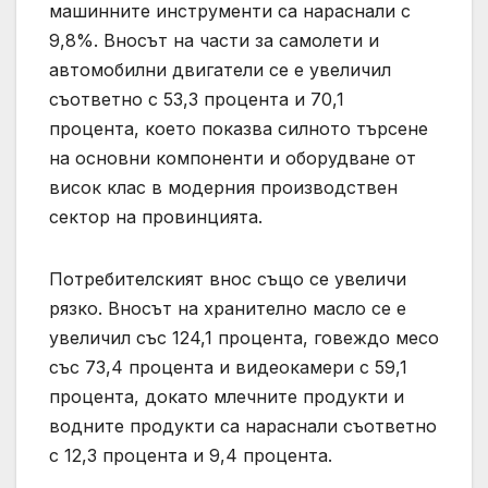
машинните инструменти са нараснали с
9,8%. Вносът на части за самолети и
автомобилни двигатели се е увеличил
съответно с 53,3 процента и 70,1
процента, което показва силното търсене
на основни компоненти и оборудване от
висок клас в модерния производствен
сектор на провинцията.
Потребителският внос също се увеличи
рязко. Вносът на хранително масло се е
увеличил със 124,1 процента, говеждо месо
със 73,4 процента и видеокамери с 59,1
процента, докато млечните продукти и
водните продукти са нараснали съответно
с 12,3 процента и 9,4 процента.