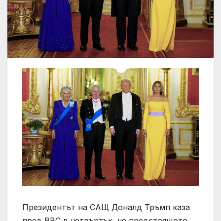
Президентът на САЩ Доналд Тръмп каза
пред BBC в четвъртък, че предстоящото