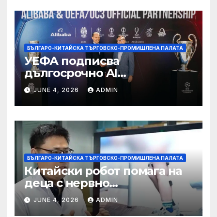
БЪЛГАРО-КИТАЙСКА ТЪРГОВСКО-ПРОМИШЛЕНА ПАЛАТА
УЕФА подписва
дългосрочно AI
партньорство с Alibaba
JUNE 4, 2026
ADMIN
БЪЛГАРО-КИТАЙСКА ТЪРГОВСКО-ПРОМИШЛЕНА ПАЛАТА
Китайски робот помага на
деца с нервно
разстройство да се
JUNE 4, 2026
ADMIN
изправят за първи път