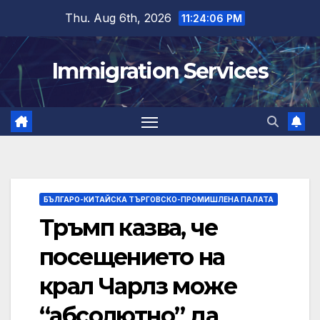
Skip
Thu. Aug 6th, 2026
11:24:07 PM
to
content
Immigration Services
БЪЛГАРО-КИТАЙСКА ТЪРГОВСКО-ПРОМИШЛЕНА ПАЛАТА
Тръмп казва, че
посещението на
крал Чарлз може
“абсолютно” да