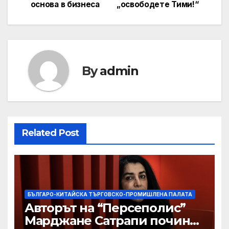
navigation
основа в бизнеса
„освободете Тими!“
By
admin
Related Post
БЪЛГАРО-КИТАЙСКА ТЪРГОВСКО-ПРОМИШЛЕНА ПАЛАТА
Авторът на “Персеполис”
Марджане Сатрапи почина