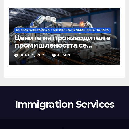
БЪЛГАРО-КИТАЙСКА ТЪРГОВСКО-ПРОМИШЛЕНА ПАЛАТА
Цените на производител в
промишлеността се
понижават с 0,7% в
JUNE 4, 2026
ADMIN
еврозоната и с 0,5% в ЕС
Immigration Services