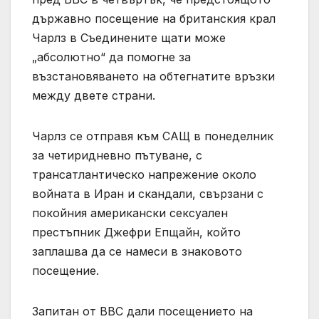
държавно посещение на британския крал
Чарлз в Съединените щати може
„абсолютно“ да помогне за
възстановяването на обтегнатите връзки
между двете страни.
Чарлз се отправя към САЩ в понеделник
за четиридневно пътуване, с
трансатлантическо напрежение около
войната в Иран и скандали, свързани с
покойния американски сексуален
престъпник Джефри Епщайн, който
заплашва да се намеси в знаковото
посещение.
Запитан от BBC дали посещението на