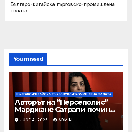
Българо-китайска търговско-промишлена
палата
You missed
БЪЛГАРО-КИТАЙСКА ТЪРГОВСКО-ПРОМИШЛЕНА ПАЛАТА
Авторът на “Персеполис”
Марджане Сатрапи почина
“от тъга” на 56 години
JUNE 4, 2026
ADMIN