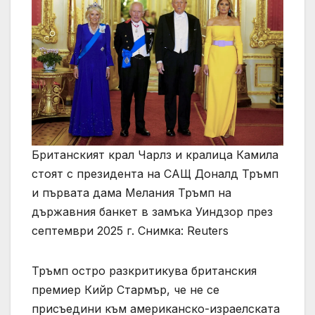
Британският крал Чарлз и кралица Камила
стоят с президента на САЩ Доналд Тръмп
и първата дама Мелания Тръмп на
държавния банкет в замъка Уиндзор през
септември 2025 г. Снимка: Reuters
Тръмп остро разкритикува британския
премиер Кийр Стармър, че не се
присъедини към американско-израелската