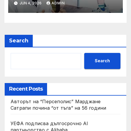
да се изправят за първи път
JUN 4, 2026
ADMIN
Search
Search
Recent Posts
Авторът на “Персеполис” Марджане
Сатрапи почина “от тъга” на 56 години
УЕФА подписва дългосрочно AI
партньорство с Alibaba