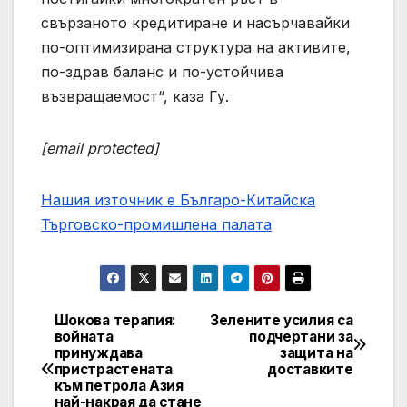
свързаното кредитиране и насърчавайки
по-оптимизирана структура на активите,
по-здрав баланс и по-устойчива
възвращаемост“, каза Гу.
[email protected]
Нашия източник е Българо-Китайска
Търговско-промишлена палaта
Шокова терапия:
Зелените усилия са
Post
войната
подчертани за
принуждава
защита на
navigation
пристрастената
доставките
към петрола Азия
най-накрая да стане