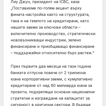
Лиу Джун, президент на ICBC, каза:
„Поставихме по-голям акцент върху
фината настройка както на структурата,
така и на темпото на кредитиране, като
нашите заеми за ключови области –
включително производство, стратегически
нововъзникващи индустрии, зелено
финансиране и приобщаващо финансиране
– поддържайки относително бърз растеж.“
През първите два месеца на тази година
банката отпусна повече от 2 трилиона
юана корпоративни заеми, с кумулативно
кредитиране от над 60 милиарда юана за
проекти, подкрепящи основни национални
стратегии и изграждане на капацитет за
сигурност в критични сектори. В бъдеще