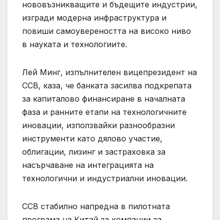
нововъзникващите и бъдещите индустрии,
изгради модерна инфраструктура и
повиши самоувереността на високо ниво
в науката и технологиите.
Лей Минг, изпълнителен вицепрезидент на
CCB, каза, че банката засилва подкрепата
за капиталово финансиране в началната
фаза и ранните етапи на технологичните
иновации, използвайки разнообразни
инструменти като дялово участие,
облигации, лизинг и застраховка за
насърчаване на интеграцията на
технологични и индустриални иновации.
CCB стабилно напредна в пилотната
програма на Китай за компании за