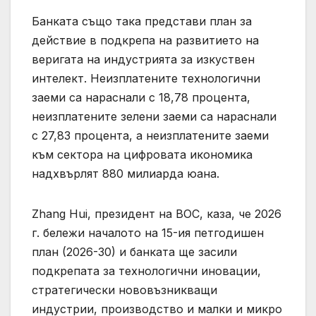
Банката също така представи план за
действие в подкрепа на развитието на
веригата на индустрията за изкуствен
интелект. Неизплатените технологични
заеми са нараснали с 18,78 процента,
неизплатените зелени заеми са нараснали
с 27,83 процента, а неизплатените заеми
към сектора на цифровата икономика
надхвърлят 880 милиарда юана.
Zhang Hui, президент на BOC, каза, че 2026
г. бележи началото на 15-ия петгодишен
план (2026-30) и банката ще засили
подкрепата за технологични иновации,
стратегически нововъзникващи
индустрии, производство и малки и микро