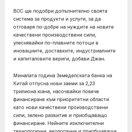
BOC ще подобри допълнително своята
система за продукти и услуги, за да
отговаря по-добре на нуждите на новите
качествени производствени сили,
улеснявайки по-плавните потоци в
иновациите, доставките, индустриалните
и капиталовите вериги, добави Джан.
Миналата година Земеделската банка на
Китай отпусна нови заеми за 2,23
трилиона юана, насочвайки повече
финансиране към приоритетни области
като нови качествени производствени
сили, зелено развитие и приобщаващо
финансиране. Нейните изключителни
технологични, екологични и приобщаващи