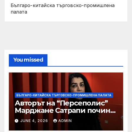
Българо-китайска търговско-промишлена
палата
You missed
БЪЛГАРО-КИТАЙСКА ТЪРГОВСКО-ПРОМИШЛЕНА ПАЛАТА
Авторът на “Персеполис”
Марджане Сатрапи почина
“от тъга” на 56 години
JUNE 4, 2026
ADMIN