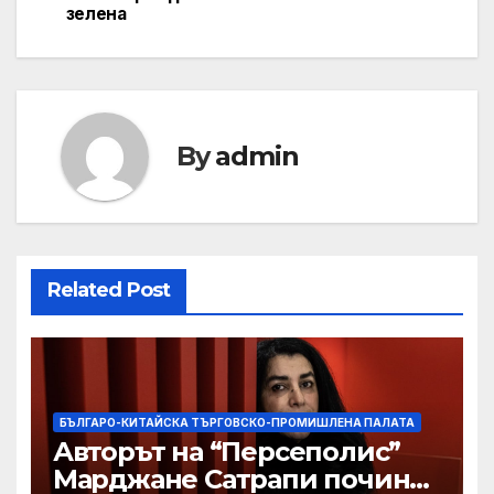
зелена
By
admin
Related Post
БЪЛГАРО-КИТАЙСКА ТЪРГОВСКО-ПРОМИШЛЕНА ПАЛАТА
Авторът на “Персеполис”
Марджане Сатрапи почина