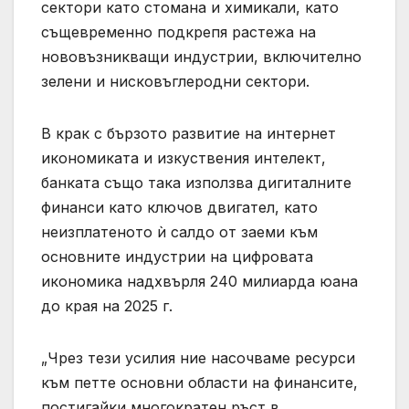
сектори като стомана и химикали, като
същевременно подкрепя растежа на
нововъзникващи индустрии, включително
зелени и нисковъглеродни сектори.
В крак с бързото развитие на интернет
икономиката и изкуствения интелект,
банката също така използва дигиталните
финанси като ключов двигател, като
неизплатеното ѝ салдо от заеми към
основните индустрии на цифровата
икономика надхвърля 240 милиарда юана
до края на 2025 г.
„Чрез тези усилия ние насочваме ресурси
към петте основни области на финансите,
постигайки многократен ръст в