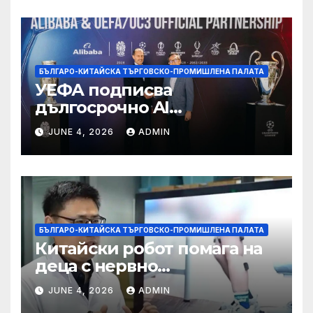
БЪЛГАРО-КИТАЙСКА ТЪРГОВСКО-ПРОМИШЛЕНА ПАЛАТА
УЕФА подписва
дългосрочно AI
партньорство с Alibaba
JUNE 4, 2026
ADMIN
БЪЛГАРО-КИТАЙСКА ТЪРГОВСКО-ПРОМИШЛЕНА ПАЛАТА
Китайски робот помага на
деца с нервно
разстройство да се
JUNE 4, 2026
ADMIN
изправят за първи път