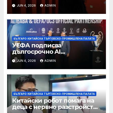
“от тъга” на 56 години
JUN 4, 2026
ADMIN
БЪЛГАРО-КИТАЙСКА ТЪРГОВСКО-ПРОМИШЛЕНА ПАЛАТА
УЕФА подписва
дългосрочно AI
партньорство с Alibaba
JUN 4, 2026
ADMIN
БЪЛГАРО-КИТАЙСКА ТЪРГОВСКО-ПРОМИШЛЕНА ПАЛАТА
Китайски робот помага на
деца с нервно разстройство