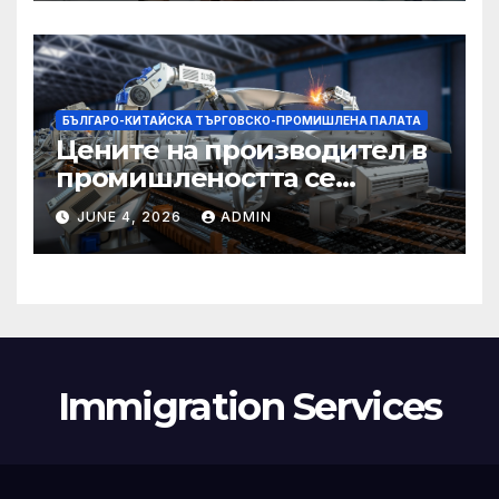
БЪЛГАРО-КИТАЙСКА ТЪРГОВСКО-ПРОМИШЛЕНА ПАЛАТА
Цените на производител в
промишлеността се
понижават с 0,7% в
JUNE 4, 2026
ADMIN
еврозоната и с 0,5% в ЕС
Immigration Services