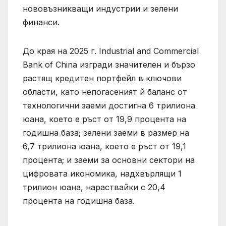
нововъзникващи индустрии и зелени
финанси.
До края на 2025 г. Industrial and Commercial
Bank of China изгради значителен и бързо
растящ кредитен портфейл в ключови
области, като непогасеният й баланс от
технологични заеми достигна 6 трилиона
юана, което е ръст от 19,9 процента на
годишна база; зелени заеми в размер на
6,7 трилиона юана, което е ръст от 19,1
процента; и заеми за основни сектори на
цифровата икономика, надхвърлящи 1
трилион юана, нараствайки с 20,4
процента на годишна база.