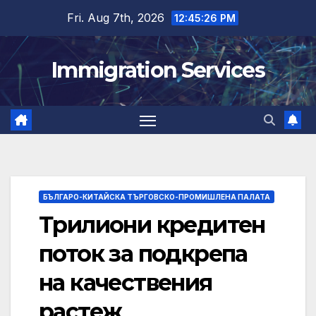
Skip
Fri. Aug 7th, 2026
12:45:27 PM
to
content
Immigration Services
БЪЛГАРО-КИТАЙСКА ТЪРГОВСКО-ПРОМИШЛЕНА ПАЛАТА
Трилиони кредитен
поток за подкрепа
на качествения
растеж