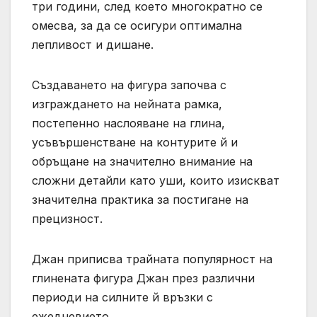
три години, след което многократно се
омесва, за да се осигури оптимална
лепливост и дишане.
Създаването на фигура започва с
изграждането на нейната рамка,
постепенно наслояване на глина,
усъвършенстване на контурите й и
обръщане на значително внимание на
сложни детайли като уши, които изискват
значителна практика за постигане на
прецизност.
Джан приписва трайната популярност на
глинената фигура Джан през различни
периоди на силните й връзки с
ежедневието.