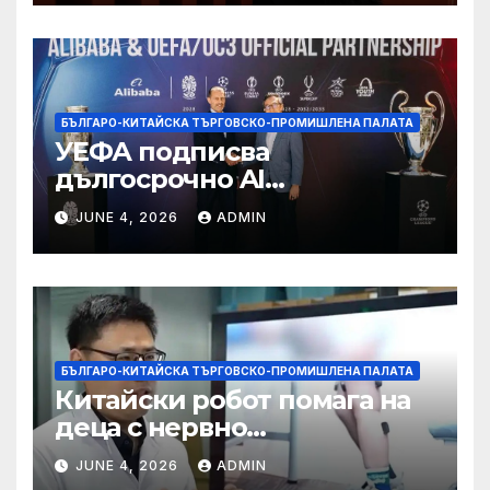
БЪЛГАРО-КИТАЙСКА ТЪРГОВСКО-ПРОМИШЛЕНА ПАЛАТА
УЕФА подписва
дългосрочно AI
партньорство с Alibaba
JUNE 4, 2026
ADMIN
БЪЛГАРО-КИТАЙСКА ТЪРГОВСКО-ПРОМИШЛЕНА ПАЛАТА
Китайски робот помага на
деца с нервно
разстройство да се
JUNE 4, 2026
ADMIN
изправят за първи път