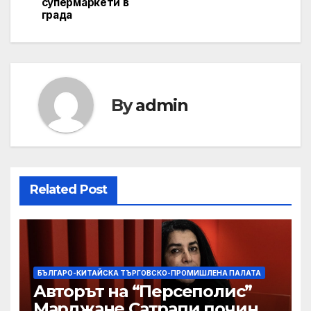
супермаркети в
града
By
admin
Related Post
БЪЛГАРО-КИТАЙСКА ТЪРГОВСКО-ПРОМИШЛЕНА ПАЛАТА
Авторът на “Персеполис”
Марджане Сатрапи почина