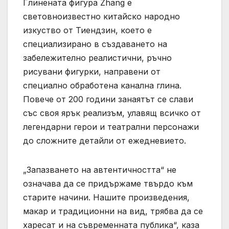
Глинената фигура Zhang е
световноизвестно китайско народно
изкуство от Тиендзин, което е
специализирано в създаването на
забележително реалистични, ръчно
рисувани фигурки, направени от
специално обработена канална глина.
Повече от 200 години занаятът се слави
със своя ярък реализъм, улавящ всичко от
легендарни герои и театрални персонажи
до сложните детайли от ежедневието.
„Запазването на автентичността“ не
означава да се придържаме твърдо към
старите начини. Нашите произведения,
макар и традиционни на вид, трябва да се
харесат и на съвременната публика“, каза