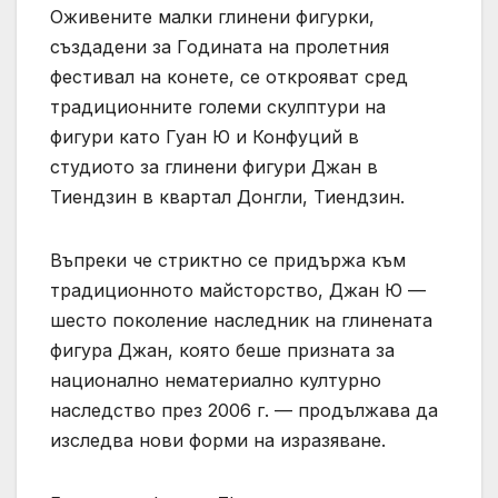
Оживените малки глинени фигурки,
създадени за Годината на пролетния
фестивал на конете, се открояват сред
традиционните големи скулптури на
фигури като Гуан Ю и Конфуций в
студиото за глинени фигури Джан в
Тиендзин в квартал Донгли, Тиендзин.
Въпреки че стриктно се придържа към
традиционното майсторство, Джан Ю —
шесто поколение наследник на глинената
фигура Джан, която беше призната за
национално нематериално културно
наследство през 2006 г. — продължава да
изследва нови форми на изразяване.