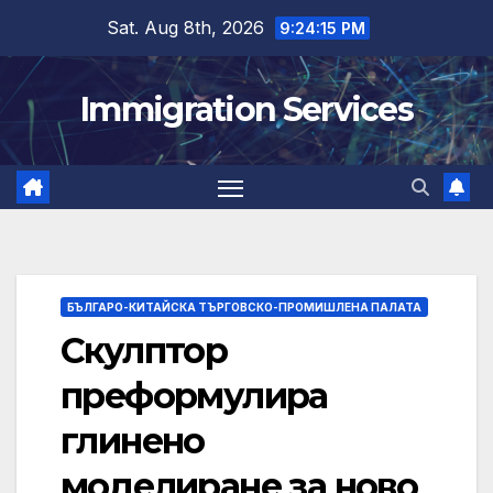
Skip
Sat. Aug 8th, 2026
9:24:15 PM
to
content
Immigration Services
БЪЛГАРО-КИТАЙСКА ТЪРГОВСКО-ПРОМИШЛЕНА ПАЛАТА
Скулптор
преформулира
глинено
моделиране за ново