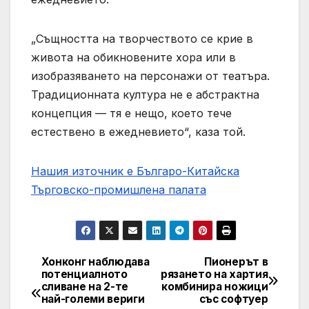
„Същността на творчеството се крие в
живота на обикновените хора или в
изобразяването на персонажи от театъра.
Традиционната култура не е абстрактна
концепция — тя е нещо, което тече
естествено в ежедневието“, каза той.
Нашия източник е Българо-Китайска
Търговско-промишлена палaта
Хонконг наблюдава
Пионерът в
Post
потенциалното
рязането на хартия
сливане на 2-те
комбинира ножици
navigation
най-големи вериги
със софтуер