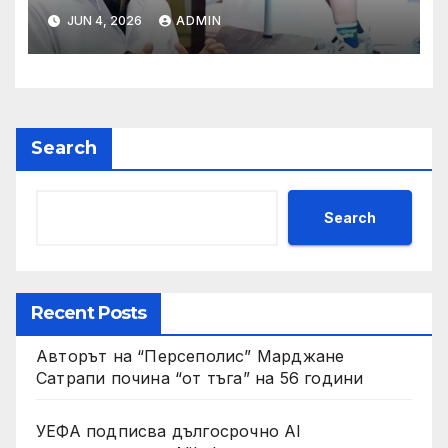
да се изправят за първи път
JUN 4, 2026
ADMIN
Search
Search
Recent Posts
Авторът на “Персеполис” Марджане
Сатрапи почина “от тъга” на 56 години
УЕФА подписва дългосрочно AI