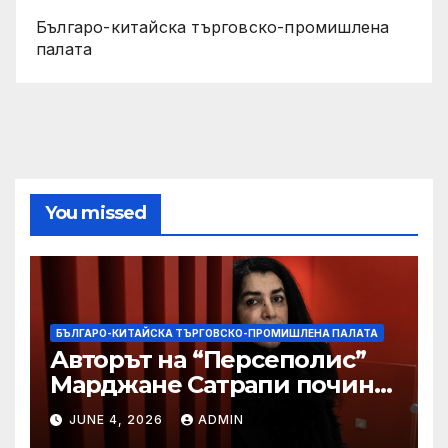
Българо-китайска търговско-промишлена
палата
You missed
БЪЛГАРО-КИТАЙСКА ТЪРГОВСКО-ПРОМИШЛЕНА ПАЛАТА
Авторът на “Персеполис”
Марджане Сатрапи почина
“от тъга” на 56 години
JUNE 4, 2026
ADMIN