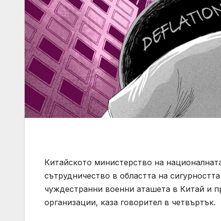
Китайското министерство на националнат
сътрудничество в областта на сигурността
чуждестранни военни аташета в Китай и п
организации, каза говорител в четвъртък.