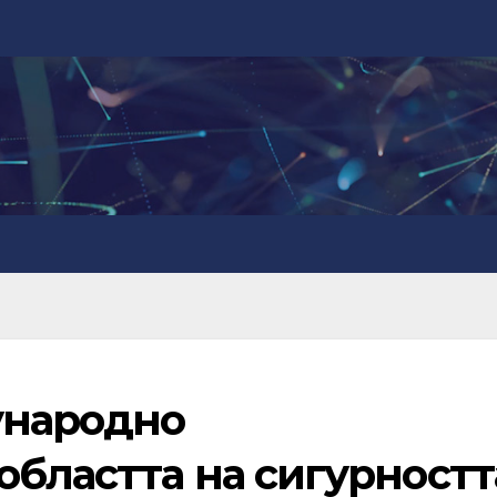
ународно
областта на сигурностт