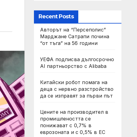
Recent Posts
Авторът на “Персеполис”
Марджане Сатрапи почина
“от тъга” на 56 години
УЕФА подписва дългосрочно
AI партньорство с Alibaba
Китайски робот помага на
деца с нервно разстройство
да се изправят за първи път
Цените на производител в
промишлеността се
понижават с 0,7% в
еврозоната и с 0,5% в ЕС