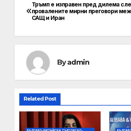
Тръмп е изправен пред дилема сл
Post
провалените мирни преговори ме
navigation
САЩ и Иран
By
admin
Related Post
БЪЛГАРО-КИТАЙСКА ТЪРГОВСКО-
БЪЛГАР