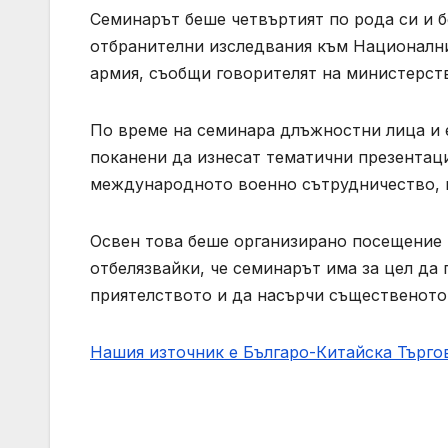
Семинарът беше четвъртият по рода си и 
отбранителни изследвания към Националн
армия, съобщи говорителят на министерств
По време на семинара длъжностни лица и 
поканени да изнесат тематични презентаци
международното военно сътрудничество, к
Освен това беше организирано посещение 
отбелязвайки, че семинарът има за цел да
приятелството и да насърчи същественото
Нашия източник е Българо-Китайска Търг