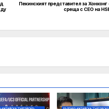
ед
Пекинският представител за Хонконг 
жду
среща с CEO на HS
О-КИТАЙСКА ТЪРГОВСКО-
БЪЛГАРО-КИТАЙСКА ТЪРГОВСКО