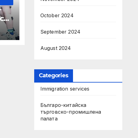
т
October 2024
с
September 2024
а се
рви
August 2024
Categories
Immigration services
Българо-китайска
търговско-промишлена
палата