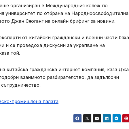
беше организиран в Международния колеж по
ия университет по отбрана на Народноосвободителна
ото Джан Сяоганг на онлайн брифинг за новини.
експерти от китайски граждански и военни части бяха
и и се проведоха дискусии за укрепване на
аза той.
на китайска гражданска интернет компания, каза Джа
 подобри взаимното разбирателство, да задълбочи
 сътрудничество.
овско-промишлена палaта