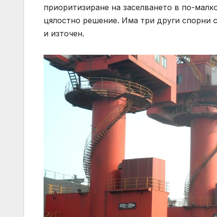
приоритизиране на заселването в по-малко
цялостно решение. Има три други спорни с
и източен.