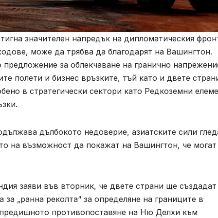
тигна значителен напредък на дипломатическия фрон
ходове, може да трябва да благодарят на Вашингтон.
о предложение за облекчаване на гранично напрежени
е полети и бизнес връзките, тъй като и двете стран
обено в стратегически сектори като Редкоземни елем
ъзки.
одължава дълбокото недоверие, азиатските сили глед
то на възможност да покажат на Вашингтон, че могат
дия заяви във вторник, че двете страни ще създадат
а за „ранна реколта“ за определяне на границите в
т предишното противопоставяне на Ню Делхи към