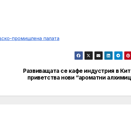
овско-промишлена палaта
с
Развиващата се кафе индустрия в Кит
приветства нови “ароматни алхимиц