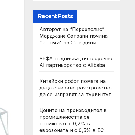
Recent Posts
Авторът на “Персеполис”
Марджане Сатрапи почина
“от тъга” на 56 години
УЕФА подписва дългосрочно
AI партньорство с Alibaba
Китайски робот помага на
деца с нервно разстройство
да се изправят за първи път
Цените на производител в
промишлеността се
понижават с 0,7% в
еврозоната и с 0,5% в ЕС