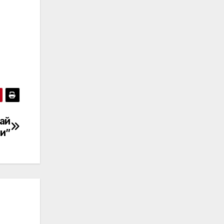
ай
и”