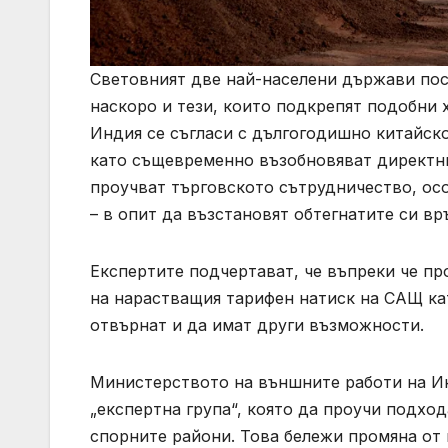
Световният две най-населени държави пос
наскоро и тези, които подкрепят подобни 
Индия се съгласи с дългогодишно китайск
като същевременно възобновяват директнит
проучват търговското сътрудничество, ос
– в опит да възстановят обтегнатите си вр
Експертите подчертават, че въпреки че пр
на нарастващия тарифен натиск на САЩ ка
отвърнат и да имат други възможности.
Министерството на външните работи на Ин
„експертна група“, която да проучи подход
спорните райони. Това бележи промяна о