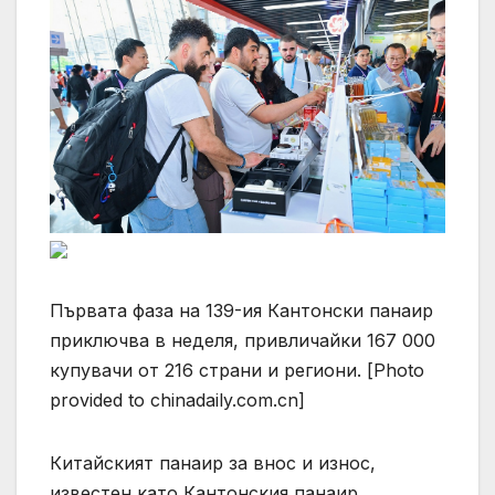
Първата фаза на 139-ия Кантонски панаир
приключва в неделя, привличайки 167 000
купувачи от 216 страни и региони. [Photo
provided to chinadaily.com.cn]
Китайският панаир за внос и износ,
известен като Кантонския панаир,