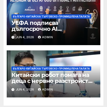
БЪЛГАРО-КИТАЙСКА ТЪРГОВСКО-ПРОМИШЛЕНА ПАЛАТА
УЕФА подписва
дългосрочно AI
партньорство с Alibaba
JUN 4, 2026
ADMIN
БЪЛГАРО-КИТАЙСКА ТЪРГОВСКО-ПРОМИШЛЕНА ПАЛАТА
Китайски робот помага на
деца с нервно разстройство
да се изправят за първи път
JUN 4, 2026
ADMIN