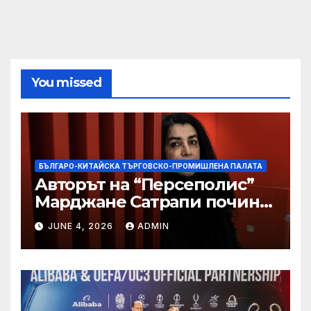
You missed
БЪЛГАРО-КИТАЙСКА ТЪРГОВСКО-ПРОМИШЛЕНА ПАЛАТА
Авторът на “Персеполис”
Марджане Сатрапи почина
“от тъга” на 56 години
JUNE 4, 2026
ADMIN