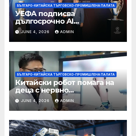
БЪЛГАРО-КИТАЙСКА ТЪРГОВСКО-ПРОМИШЛЕНА ПАЛАТА
УЕФА подписва
дългосрочно AI
партньорство с Alibaba
JUNE 4, 2026
ADMIN
БЪЛГАРО-КИТАЙСКА ТЪРГОВСКО-ПРОМИШЛЕНА ПАЛАТА
Китайски робот помага на
деца с нервно
разстройство да се
JUNE 4, 2026
ADMIN
изправят за първи път