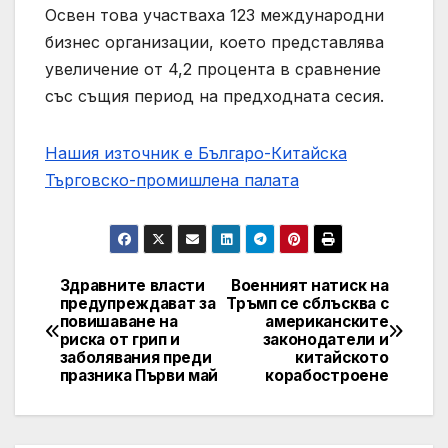
Освен това участваха 123 международни
бизнес организации, което представлява
увеличение от 4,2 процента в сравнение
със същия период на предходната сесия.
Нашия източник е Българо-Китайска
Търговско-промишлена палaта
Здравните власти
Военният натиск на
Post
предупреждават за
Тръмп се сблъсква с
повишаване на
американските
navigation
риска от грип и
законодатели и
заболявания преди
китайското
празника Първи май
корабостроене