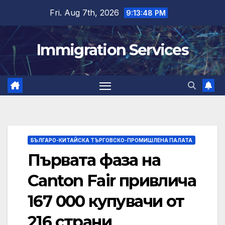
Skip
Fri. Aug 7th, 2026
9:13:49 PM
to
content
Immigration Services
БЪЛГАРО-КИТАЙСКА ТЪРГОВСКО-ПРОМИШЛЕНА ПАЛАТА
Първата фаза на
Canton Fair привлича
167 000 купувачи от
216 страни