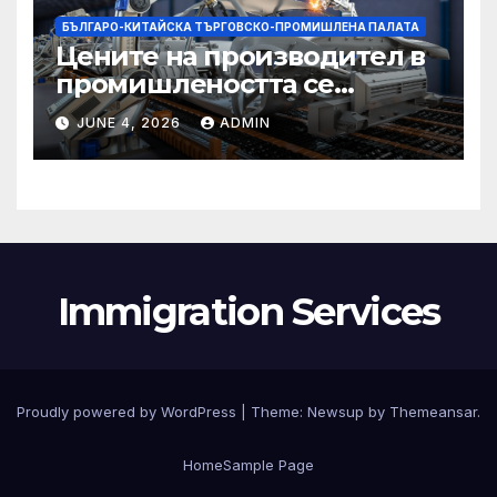
БЪЛГАРО-КИТАЙСКА ТЪРГОВСКО-ПРОМИШЛЕНА ПАЛАТА
Цените на производител в
промишлеността се
понижават с 0,7% в
JUNE 4, 2026
ADMIN
еврозоната и с 0,5% в ЕС
Immigration Services
Proudly powered by WordPress
|
Theme:
Newsup
by
Themeansar
.
Home
Sample Page