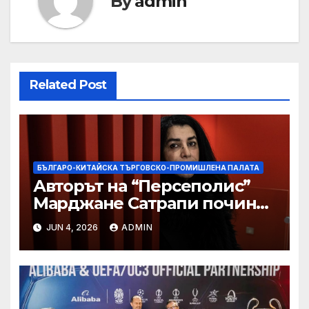
By
admin
Related Post
БЪЛГАРО-КИТАЙСКА ТЪРГОВСКО-ПРОМИШЛЕНА ПАЛАТА
Авторът на “Персеполис”
Марджане Сатрапи почина
“от тъга” на 56 години
JUN 4, 2026
ADMIN