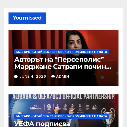
You missed
БЪЛГАРО-КИТАЙСКА ТЪРГОВСКО-ПРОМИШЛЕНА ПАЛАТА
Авторът на “Персеполис”
Марджане Сатрапи почина
“от тъга” на 56 години
JUNE 4, 2026
ADMIN
БЪЛГАРО-КИТАЙСКА ТЪРГОВСКО-ПРОМИШЛЕНА ПАЛАТА
УЕФА подписва