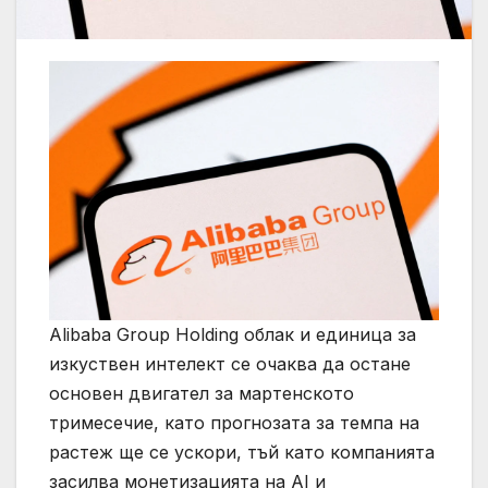
Alibaba Group Holding облак и единица за
изкуствен интелект се очаква да остане
основен двигател за мартенското
тримесечие, като прогнозата за темпа на
растеж ще се ускори, тъй като компанията
засилва монетизацията на AI и