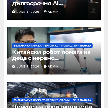
дългосрочно AI
партньорство с Alibaba
JUNE 4, 2026
ADMIN
БЪЛГАРО-КИТАЙСКА ТЪРГОВСКО-ПРОМИШЛЕНА ПАЛАТА
Китайски робот помага на
деца с нервно
разстройство да се
JUNE 4, 2026
ADMIN
изправят за първи път
БЪЛГАРО-КИТАЙСКА ТЪРГОВСКО-ПРОМИШЛЕНА ПАЛАТА
Цените на производител в