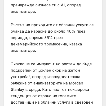
пренарежда бизнеса си с AI, според
анализатори.
Ръстът на приходите от облачни услуги се
очаква да нарасне до около 40% през
периода, спрямо 36% през
декемврийското тримесечие, казаха
анализатори.
Очакваше се импулсът на растеж да бъде
подкрепен от „силен скок на жетон
употреба“, според изследователска
бележка от анализаторите на Morgan
Stanley в сряда. Като част от по-широка
тенденция от страна на големите
доставчици на облачни услуги в световен