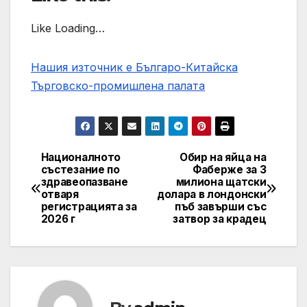
Like Loading…
Нашия източник е Българо-Китайска
Търговско-промишлена палaта
Националното
Обир на яйца на
Post
състезание по
Фаберже за 3
здравеопазване
милиона щатски
navigation
отваря
долара в лондонски
регистрацията за
пъб завърши със
2026 г
затвор за крадец