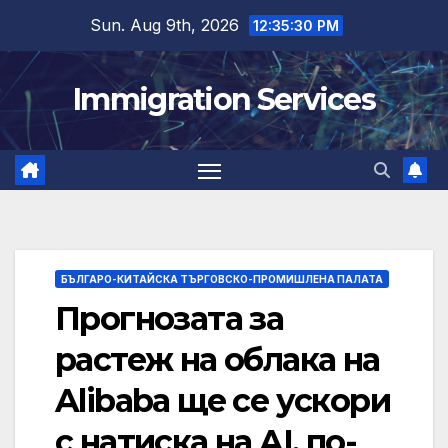
Skip
Sun. Aug 9th, 2026
12:35:31 PM
to
content
Immigration Services
БЪЛГАРО-КИТАЙСКА ТЪРГОВСКО-ПРОМИШЛЕНА ПАЛАТА
Прогнозата за
растеж на облака на
Alibaba ще се ускори
с натиска на AI, по-