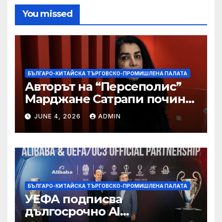
You missed
БЪЛГАРО-КИТАЙСКА ТЪРГОВСКО-ПРОМИШЛЕНА ПАЛАТА
Авторът на “Персеполис”
Марджане Сатрапи почина
“от тъга” на 56 години
JUNE 4, 2026
ADMIN
БЪЛГАРО-КИТАЙСКА ТЪРГОВСКО-ПРОМИШЛЕНА ПАЛАТА
УЕФА подписва
дългосрочно AI