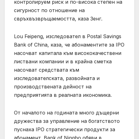
контролируем риск и по-висока степен на
сигурност по отношение на
свръхвъзвръщаемостта, каза Зенг.
Lou Feipeng, изследовател в Postal Savings
Bank of China, каза, че абонаментите за IPO
насочват капитала към висококачествени
листвани компании и в крайна сметка
насочват средствата към
изследователската, развойната и
производствената дейност на
предприятията в реалната икономика.
От началото на годината много дъщерни
дружества за управление на богатството
пуснаха IPO стратегически продукти за
абонамент. Bank of Ningbo обяви в