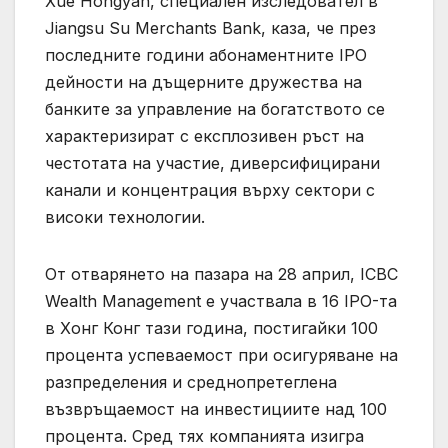
Xue Hongyan, специален изследовател в
Jiangsu Su Merchants Bank, каза, че през
последните години абонаментните IPO
дейности на дъщерните дружества на
банките за управление на богатството се
характеризират с експлозивен ръст на
честотата на участие, диверсифицирани
канали и концентрация върху сектори с
високи технологии.
От отварянето на пазара на 28 април, ICBC
Wealth Management е участвала в 16 IPO-та
в Хонг Конг тази година, постигайки 100
процента успеваемост при осигуряване на
разпределения и среднопретеглена
възвръщаемост на инвестициите над 100
процента. Сред тях компанията изигра