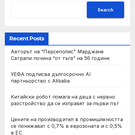
Search
Recent Posts
Авторът на “Персеполис” Марджане
Сатрапи почина “от тъга” на 56 години
УЕФА подписва дългосрочно AI
партньорство с Alibaba
Китайски робот помага на деца с нервно
разстройство да се изправят за първи път
Цените на производител в промишлеността
се понижават с 0,7% в еврозоната и с 0,5%
в ЕС