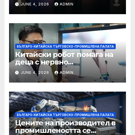
партньорство с Alibaba
JUNE 4, 2026
ADMIN
БЪЛГАРО-КИТАЙСКА ТЪРГОВСКО-ПРОМИШЛЕНА ПАЛАТА
Китайски робот помага на
деца с нервно
разстройство да се
JUNE 4, 2026
ADMIN
изправят за първи път
БЪЛГАРО-КИТАЙСКА ТЪРГОВСКО-ПРОМИШЛЕНА ПАЛАТА
Цените на производител в
промишлеността се