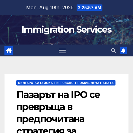
Skip
Mon. Aug 10th, 2026
3:25:58 AM
to
content
Immigration Services
БЪЛГАРО-КИТАЙСКА ТЪРГОВСКО-ПРОМИШЛЕНА ПАЛАТА
Пазарът на IPO се
превръща в
предпочитана
стратегия за