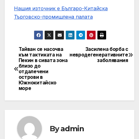
Нашия източник е Българо-Китайска
Търговско-промишлена палaта
Тайван се насочва
Засилена борба с
Post
към тактиката на
невродегенеративните
Пекин в сивата зона
заболявания
navigation
близо до
отдалечени
острови в
Южнокитайско
море
By
admin