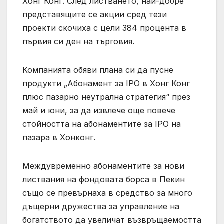
Хонг Конг. След листването, най-добре
представящите се акции сред тези
проекти скочиха с цели 384 процента в
първия си ден на търговия.
Компанията обяви плана си да пусне
продукти „Абонамент за IPO в Хонг Конг
плюс пазарно неутрална стратегия“ през
май и юни, за да извлече още повече
стойността на абонаментите за IPO на
пазара в Хонконг.
Междувременно абонаментите за нови
листвания на фондовата борса в Пекин
също се превърнаха в средство за много
дъщерни дружества за управление на
богатството да увеличат възвръщаемостта