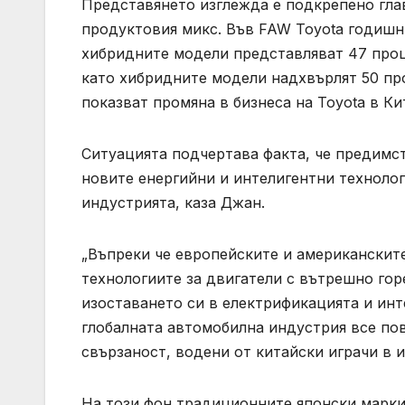
Представянето изглежда е подкрепено гла
продуктовия микс. Във FAW Toyota годишн
хибридните модели представляват 47 проц
като хибридните модели надхвърлят 50 пр
показват промяна в бизнеса на Toyota в К
Ситуацията подчертава факта, че предимс
новите енергийни и интелигентни техноло
индустрията, каза Джан.
„Въпреки че европейските и американскит
технологиите за двигатели с вътрешно гор
изоставането си в електрификацията и инте
глобалната автомобилна индустрия все пов
свързаност, водени от китайски играчи в 
На този фон традиционните японски марки