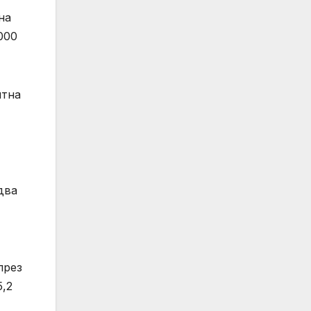
на
000
нтна
два
през
5,2