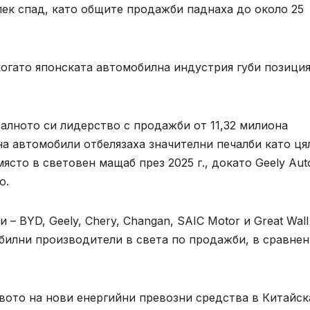
лек спад, като общите продажби паднаха до около 25
 когато японската автомобилна индустрия губи позици
балното си лидерство с продажби от 11,32 милиона
а автомобили отбелязаха значителни печалби като ця
ясто в световен мащаб през 2025 г., докато Geely Aut
о.
 BYD, Geely, Chery, Changan, SAIC Motor и Great Wall
обилни производители в света по продажби, в сравнен
вото на нови енергийни превозни средства в Китайск