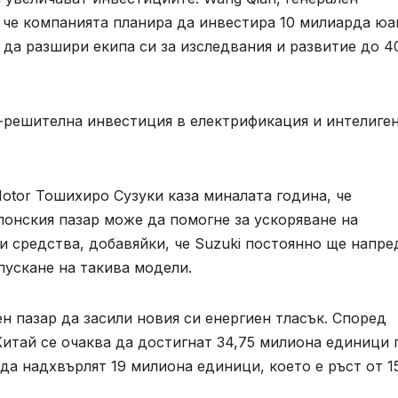
, че компанията планира да инвестира 10 милиарда юа
 и да разшири екипа си за изследвания и развитие до 4
й-решителна инвестиция в електрификация и интелиге
otor Тошихиро Сузуки каза миналата година, че
японския пазар може да помогне за ускоряване на
 средства, добавяйки, че Suzuki постоянно ще напре
пускане на такива модели.
н пазар да засили новия си енергиен тласък. Според
тай се очаква да достигнат 34,75 милиона единици 
 да надхвърлят 19 милиона единици, което е ръст от 1