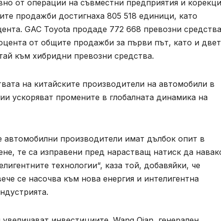
вно от операции на съвместни предприятия и корекци
ите продажби достигнаха 805 518 единици, като
ента. GAC Toyota продаде 772 668 превозни средства
оцента от общите продажби за първи път, като и две
итай към хибридни превозни средства.
твата на китайските производители на автомобили в
гии ускоряват промените в глобалната динамика на
е автомобилни производители имат дълбок опит в
ене, те са изправени пред нарастващ натиск да навак
лигентните технологии“, каза той, добавяйки, че
ече се насочва към нова енергия и интелигентна
индустрията.
 увеличават инвестициите. Wang Qian, генерален