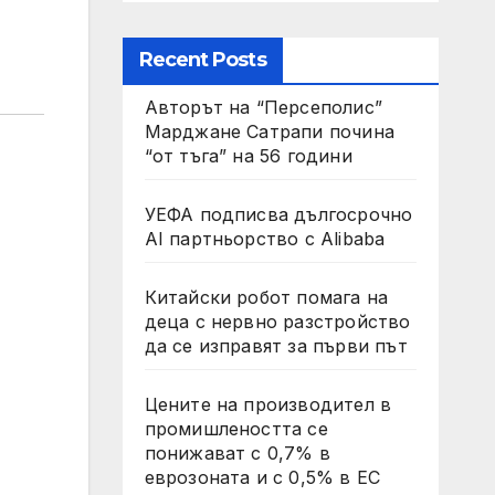
Recent Posts
Авторът на “Персеполис”
Марджане Сатрапи почина
“от тъга” на 56 години
УЕФА подписва дългосрочно
AI партньорство с Alibaba
Китайски робот помага на
деца с нервно разстройство
да се изправят за първи път
Цените на производител в
промишлеността се
понижават с 0,7% в
еврозоната и с 0,5% в ЕС