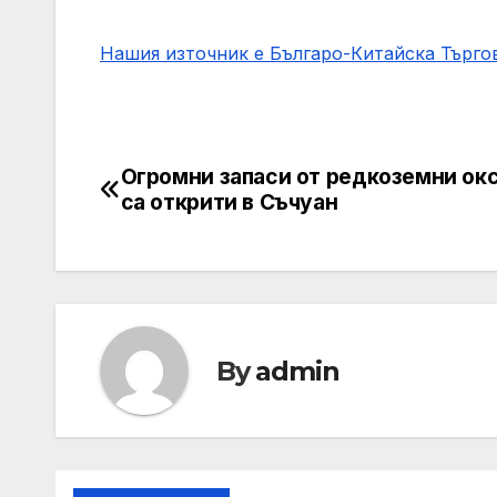
Нашия източник е Българо-Китайска Търг
Огромни запаси от редкоземни ок
Post
са открити в Съчуан
navigation
By
admin