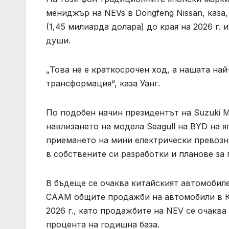
мениджър на NEVs в Dongfeng Nissan, каза
(1,45 милиарда долара) до края на 2026 г.
души.
„Това не е краткосрочен ход, а нашата на
трансформация“, каза Уанг.
По подобен начин президентът на Suzuki M
навлизането на модела Seagull на BYD на 
приемането на мини електрически превозни
в собствените си разработки и планове за 
В бъдеще се очаква китайският автомобиле
CAAM общите продажби на автомобили в Ки
2026 г., като продажбите на NEV се очаква
процента на годишна база.