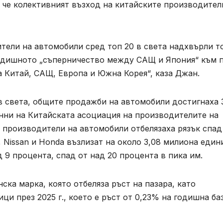
 че колективният възход на китайските производител
ители на автомобили сред топ 20 в света надхвърли т
одишното „съперничество между САЩ и Япония“ към 
Китай, САЩ, Европа и Южна Корея“, каза Джан.
в света, общите продажби на автомобили достигнаха 
анни на Китайската асоциация на производителите на
 производители на автомобили отбелязаха рязък спад
 Nissan и Honda възлизат на около 3,08 милиона един
д 9 процента, спад от над 20 процента в пика им.
ска марка, която отбеляза ръст на пазара, като
и през 2025 г., което е ръст от 0,23% на годишна баз