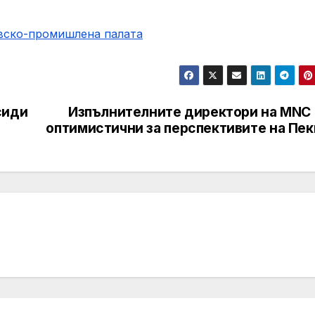
овско-промишлена палaта
сиди
Изпълнителните директори на MNC 
оптимистични за перспективите на Пек