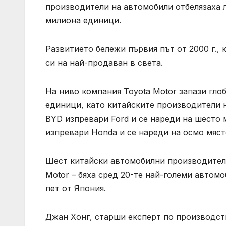
производители на автомобили отбелязаха 
милиона единици.
Развитието бележи първия път от 2000 г.,
си на най-продаван в света.
На ниво компания Toyota Motor запази гло
единици, като китайските производители н
BYD изпревари Ford и се нареди на шесто м
изпревари Honda и се нареди на осмо мяст
Шест китайски автомобилни производители –
Motor – бяха сред 20-те най-големи автом
пет от Япония.
Джан Хонг, старши експерт по производст