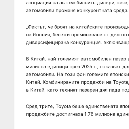
асоциация на автомобилните дилъри, каза,
автомобили променя конкурентната среда.
„Фактът, че броят на китайските производ
на Япония, бележи преминаване от дългог
диверсифицирана конкуренция, включваща 
В Китай, най-големият автомобилен пазар 
милиона единици през 2025 г., показват д
автомобили. На този фон големите японски
Китай. Комбинираните продажби на Toyota,
в Китай, като техният пазарен дял пада по
Сред трите, Toyota беше единствената япон
продажбите достигнаха 1,78 милиона единиц