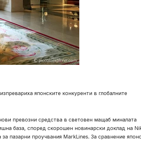
изпревариха японските конкуренти в глобалните
нови превозни средства в световен мащаб миналата
ишна база, според скорошен новинарски доклад на Nik
 за пазарни проучвания MarkLines. За сравнение япон