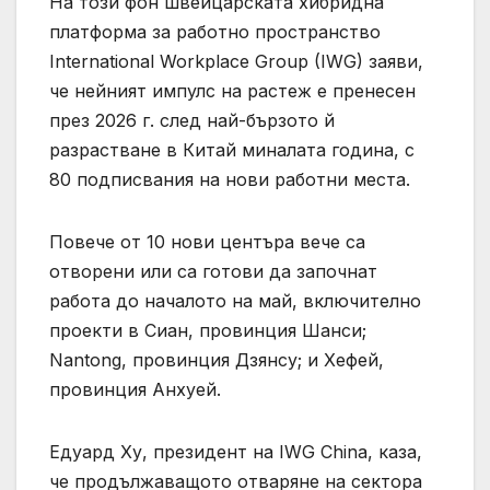
На този фон швейцарската хибридна
платформа за работно пространство
International Workplace Group (IWG) заяви,
че нейният импулс на растеж е пренесен
през 2026 г. след най-бързото й
разрастване в Китай миналата година, с
80 подписвания на нови работни места.
Повече от 10 нови центъра вече са
отворени или са готови да започнат
работа до началото на май, включително
проекти в Сиан, провинция Шанси;
Nantong, провинция Дзянсу; и Хефей,
провинция Анхуей.
Едуард Ху, президент на IWG China, каза,
че продължаващото отваряне на сектора