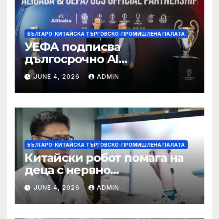
БЪЛГАРО-КИТАЙСКА ТЪРГОВСКО-ПРОМИШЛЕНА ПАЛАТА
УЕФА подписва
дългосрочно AI
партньорство с Alibaba
JUNE 4, 2026
ADMIN
БЪЛГАРО-КИТАЙСКА ТЪРГОВСКО-ПРОМИШЛЕНА ПАЛАТА
Китайски робот помага на
деца с нервно
разстройство да се
JUNE 4, 2026
ADMIN
изправят за първи път