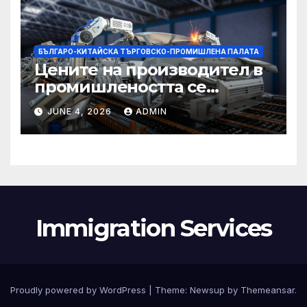
БЪЛГАРО-КИТАЙСКА ТЪРГОВСКО-ПРОМИШЛЕНА ПАЛАТА
Цените на производител в
промишлеността се
понижават с 0,7% в
JUNE 4, 2026
ADMIN
еврозоната и с 0,5% в ЕС
Immigration Services
Proudly powered by WordPress
|
Theme:
Newsup
by
Themeansar
.