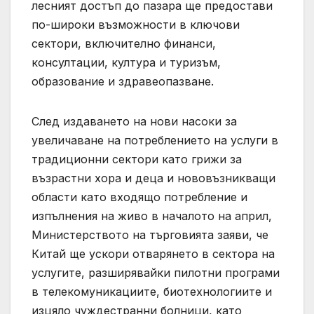
лесният достъп до пазара ще предостави
по-широки възможности в ключови
сектори, включително финанси,
консултации, култура и туризъм,
образование и здравеопазване.
След издаването на нови насоки за
увеличаване на потреблението на услуги в
традиционни сектори като грижи за
възрастни хора и деца и нововъзникващи
области като входящо потребление и
изпълнения на живо в началото на април,
Министерството на търговията заяви, че
Китай ще ускори отварянето в сектора на
услугите, разширявайки пилотни програми
в телекомуникациите, биотехнологиите и
изцяло чуждестранни болници, като