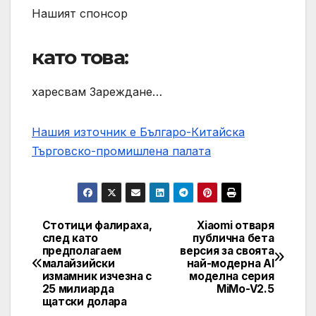
Нашият спонсор
като това:
харесвам Зареждане…
Нашия източник е Българо-Китайска
Търговско-промишлена палaта
Стотици фалираха,
Xiaomi отваря
Post
след като
публична бета
предполагаем
версия за своята
navigation
малайзийски
най-модерна AI
измамник изчезна с
моделна серия
25 милиарда
MiMo-V2.5
щатски долара