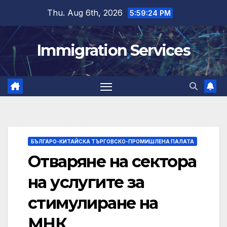
Skip
Thu. Aug 6th, 2026
5:59:25 PM
to
content
Immigration Services
БЪЛГАРО-КИТАЙСКА ТЪРГОВСКО-ПРОМИШЛЕНА ПАЛАТА
Отваряне на сектора
на услугите за
стимулиране на
МНК