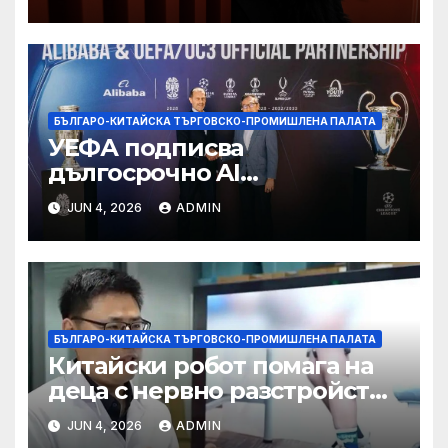
БЪЛГАРО-КИТАЙСКА ТЪРГОВСКО-ПРОМИШЛЕНА ПАЛАТА
УЕФА подписва
дългосрочно AI
партньорство с Alibaba
JUN 4, 2026
ADMIN
БЪЛГАРО-КИТАЙСКА ТЪРГОВСКО-ПРОМИШЛЕНА ПАЛАТА
Китайски робот помага на
деца с нервно разстройство
да се изправят за първи път
JUN 4, 2026
ADMIN