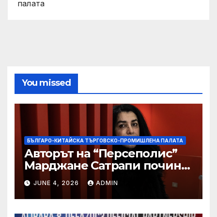
палата
You missed
БЪЛГАРО-КИТАЙСКА ТЪРГОВСКО-ПРОМИШЛЕНА ПАЛАТА
Авторът на “Персеполис”
Марджане Сатрапи почина
“от тъга” на 56 години
JUNE 4, 2026
ADMIN