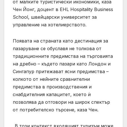
от малките туристически икономики, каза
Чен Йонг, доцент в EHL Hospitality Business
School, швейцарски университет за
управление на хотелиерството.
Появата на страната като дестинация за
пазаруване се обуславя не толкова от
традиционните предимства на търговията
на дребно – където пазари като Лондон и
Сингапур притежават ясни предимства –
колкото от нейните сравнителни
предимства в производствения и
снабдителния капацитет, което ѝ
позволява да отговори на широк спектър
от потребителско търсене, каза Чен.
„В този контекст входящият туризъм може