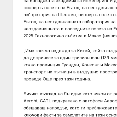
на Канадската академия за инженеринг и 
пионер в полето на Евтол, на неотдавнашн
лаборатория на Шенжен, пионер в полето н
Евтол, на неотдавнашната лаборатория на 
неотдавнашната в последните полета на Е
2025 Технологично събитие в Макао (нашия
„Има голяма надежда за Китай, който съз
да допринесе за един трилион юан (139 ми
южна провинция Гуандун, Хонконг и Макао 
транспорт на пътници в въздушно простра
проведе Още през тази година.
Бичият възглед на Ян идва като някои от
Aeroht, CATL подкрепена с автофаси Аероф
обещаващ напредък, като ги приближавате 
ключови факти за самолетите на тези осно