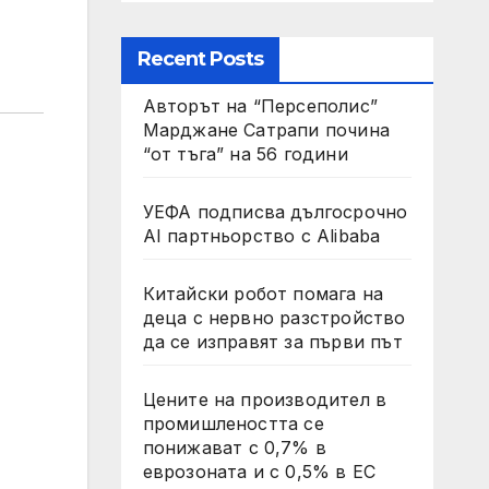
Recent Posts
Авторът на “Персеполис”
Марджане Сатрапи почина
“от тъга” на 56 години
УЕФА подписва дългосрочно
AI партньорство с Alibaba
Китайски робот помага на
деца с нервно разстройство
да се изправят за първи път
Цените на производител в
промишлеността се
понижават с 0,7% в
еврозоната и с 0,5% в ЕС