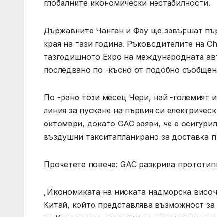
глобалните икономически нестабилности.
Държавните Чанган и Фау ще завършат пър
края на тази година. Ръководителите на C
тазгодишното Expo на международната авто
последвано по -късно от подобно съобще
По -рано този месец Чери, най -големият 
линия за пускане на първия си електричес
октомври, докато GAC заяви, че е осигурил
въздушни такситапланирано за доставка пр
Прочетете повече: GAC разкрива прототип
„Икономиката на ниската надморска височ
Китай, който представлява възможност за 