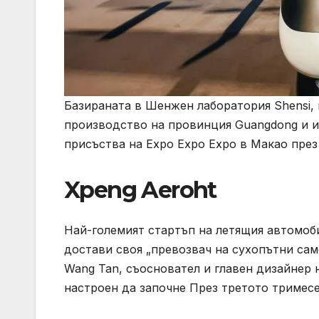
Базираната в Шенжен лаборатория Shensi, 
производство на провинция Guangdong и и
присъства на Expo Expo Expo в Макао през 
Xpeng Aeroht
Най-големият стартъп на летящия автомоби
достави своя „превозвач на сухопътни само
Wang Tan, съосновател и главен дизайнер н
настроен да започне През третото тримесе