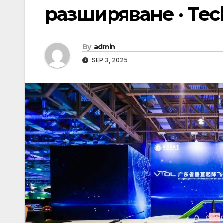
разширяване · Te
By
admin
SEP 3, 2025