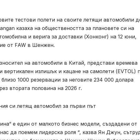
вите тестови полети на своите летящи автомобили д
hangan казаха на обществеността за плановете си на
мобилна и верига за доставки (Хонконг) на 12 юни,
ние от FAW в Шенжен.
износител на автомобили в Китай, представи времева
ки вертикален излишък и кацане на самолети (EVTOL) 
 близо 1000 резервации за неговите 234 000 долара
ез втората половина на 2026 г.
ния си летящ автомобил за първи път
ина“ е един от малкото бизнес модели, създадени от
нас да поемем лидерска роля “, казва Ян Джун, сътру