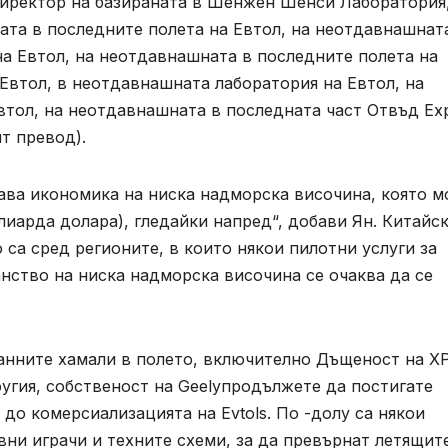
директор на базираната в Шенжен Шенси Лаборатория
ата в последните полета на Евтол, на неотдавнашнат
а Евтол, на неотдавнашната в последните полета на
Евтол, в неотдавнашната лаборатория на Евтол, на
втол, на неотдавнашната в последната част Отвъд Ex
т превод).
дава икономика на ниска надморска височина, която 
лиарда долара), гледайки напред“, добави Ян. Китайс
са сред регионите, в които някои пилотни услуги за
нство на ниска надморска височина се очаква да се
 ранните хамали в полето, включително Дъщеност на 
угия, собственост на Geelyпродължете да постигате
до комерсиализацията на Evtols. По -долу са някои
вни играчи и техните схеми, за да превърнат летящит