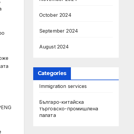
,
а
October 2024
September 2024
po
August 2024
може
ката
Categories
Immigration services
Българо-китайска
XPENG
търговско-промишлена
палата
е