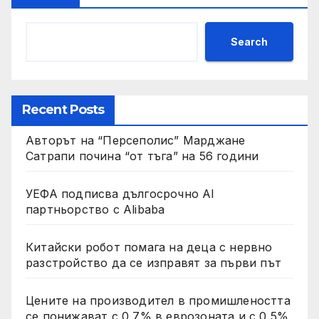
Search
Recent Posts
Авторът на “Персеполис” Марджане
Сатрапи почина “от тъга” на 56 години
УЕФА подписва дългосрочно AI
партньорство с Alibaba
Китайски робот помага на деца с нервно
разстройство да се изправят за първи път
Цените на производител в промишлеността
се понижават с 0,7% в еврозоната и с 0,5%