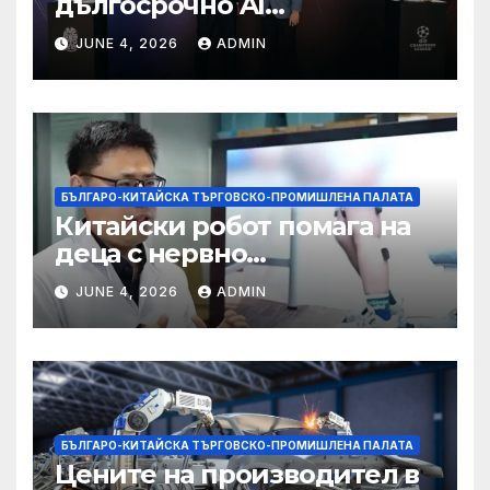
дългосрочно AI
партньорство с Alibaba
JUNE 4, 2026
ADMIN
БЪЛГАРО-КИТАЙСКА ТЪРГОВСКО-ПРОМИШЛЕНА ПАЛАТА
Китайски робот помага на
деца с нервно
разстройство да се
JUNE 4, 2026
ADMIN
изправят за първи път
БЪЛГАРО-КИТАЙСКА ТЪРГОВСКО-ПРОМИШЛЕНА ПАЛАТА
Цените на производител в