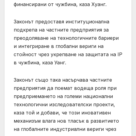
финансирани от чужбина, каза Хуанг.
Законът предоставя институционална
подкрепа на частните предприятия за
преодоляване на технологичните бариери
и интегриране в глобални вериги на
стойност чрез укрепване на защитата на IP
в чужбина, каза Уанг.
Законът също така насърчава частните
предприятия да поемат водеща роля при
предприемането на големи национални
технологични изследователски проекти,
каза той и добави, че този иновативен
механизъм влага нов тласък в развитието
на глобалните индустриални вериги чрез