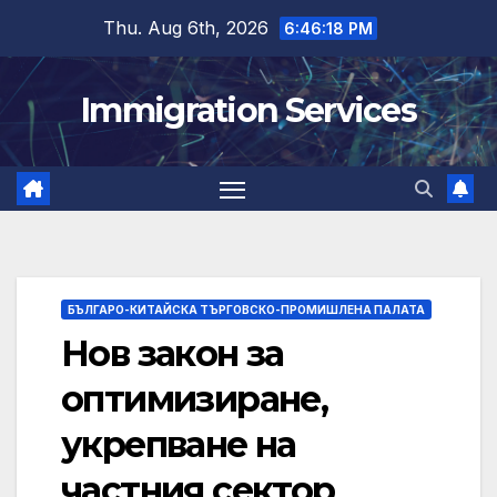
Skip
Thu. Aug 6th, 2026
6:46:19 PM
to
content
Immigration Services
БЪЛГАРО-КИТАЙСКА ТЪРГОВСКО-ПРОМИШЛЕНА ПАЛАТА
Нов закон за
оптимизиране,
укрепване на
частния сектор