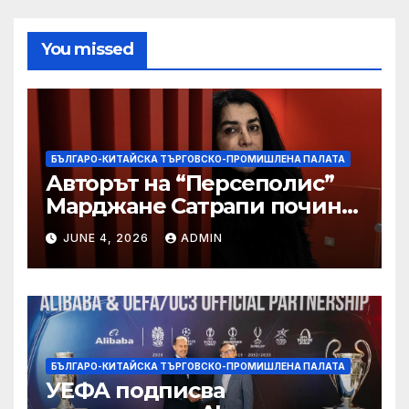
You missed
БЪЛГАРО-КИТАЙСКА ТЪРГОВСКО-ПРОМИШЛЕНА ПАЛАТА
Авторът на “Персеполис”
Марджане Сатрапи почина
“от тъга” на 56 години
JUNE 4, 2026
ADMIN
БЪЛГАРО-КИТАЙСКА ТЪРГОВСКО-ПРОМИШЛЕНА ПАЛАТА
УЕФА подписва