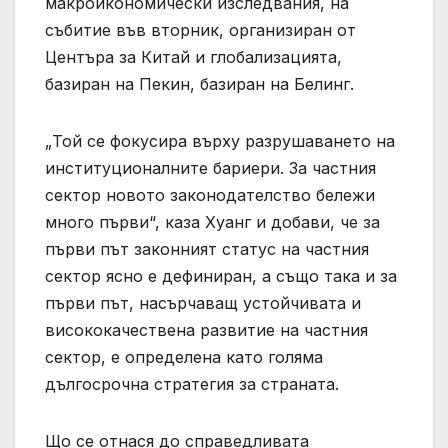
макроикономически изследвания, на
събитие във вторник, организиран от
Центъра за Китай и глобализацията,
базиран на Пекин, базиран на Белинг.
„Той се фокусира върху разрушаването на
институционалните бариери. За частния
сектор новото законодателство бележи
много първи“, каза Хуанг и добави, че за
първи път законният статус на частния
сектор ясно е дефиниран, а също така и за
първи път, насърчаващ устойчивата и
висококачествена развитие на частния
сектор, е определена като голяма
дългосрочна стратегия за страната.
Що се отнася до справедливата