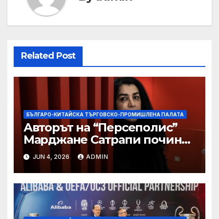
Related Post
БЪЛГАРО-КИТАЙСКА ТЪРГОВСКО-ПРОМИШЛЕНА ПАЛАТА
Авторът на “Персеполис”
Марджане Сатрапи почина
“от тъга” на 56 години
JUN 4, 2026
ADMIN