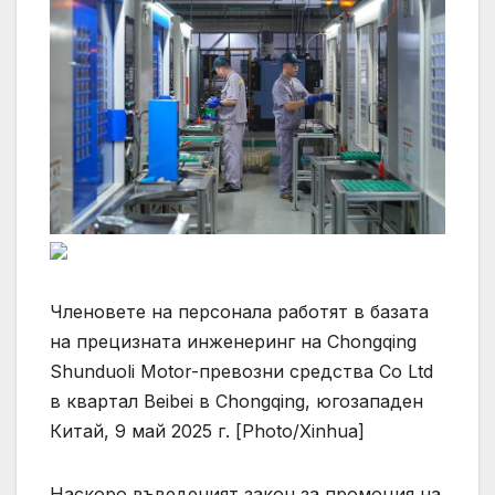
Членовете на персонала работят в базата
на прецизната инженеринг на Chongqing
Shunduoli Motor-превозни средства Co Ltd
в квартал Beibei в Chongqing, югозападен
Китай, 9 май 2025 г. [Photo/Xinhua]
Наскоро въведеният закон за промоция на