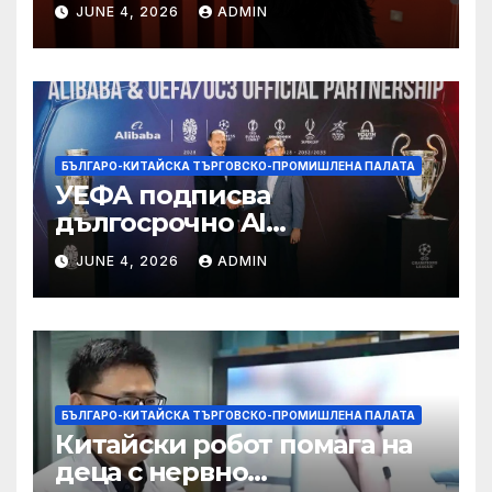
“от тъга” на 56 години
JUNE 4, 2026
ADMIN
БЪЛГАРО-КИТАЙСКА ТЪРГОВСКО-ПРОМИШЛЕНА ПАЛАТА
УЕФА подписва
дългосрочно AI
партньорство с Alibaba
JUNE 4, 2026
ADMIN
БЪЛГАРО-КИТАЙСКА ТЪРГОВСКО-ПРОМИШЛЕНА ПАЛАТА
Китайски робот помага на
деца с нервно