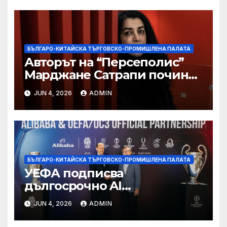
БЪЛГАРО-КИТАЙСКА ТЪРГОВСКО-ПРОМИШЛЕНА ПАЛАТА
Авторът на “Персеполис”
Марджане Сатрапи почина
“от тъга” на 56 години
JUN 4, 2026
ADMIN
БЪЛГАРО-КИТАЙСКА ТЪРГОВСКО-ПРОМИШЛЕНА ПАЛАТА
УЕФА подписва
дългосрочно AI
партньорство с Alibaba
JUN 4, 2026
ADMIN