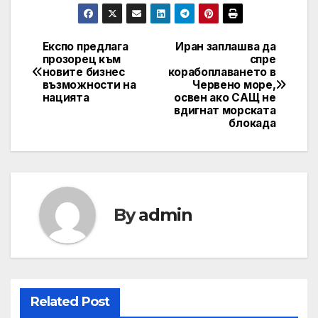
Експо предлага
Иран заплашва да
Post
прозорец към
спре
новите бизнес
корабоплаването в
navigation
възможности на
Червено море,
нацията
освен ако САЩ не
вдигнат морската
блокада
By
admin
Related Post