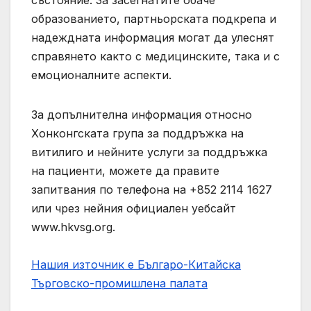
състояние. За засегнатите обаче
образованието, партньорската подкрепа и
надеждната информация могат да улеснят
справянето както с медицинските, така и с
емоционалните аспекти.
За допълнителна информация относно
Хонконгската група за поддръжка на
витилиго и нейните услуги за поддръжка
на пациенти, можете да правите
запитвания по телефона на +852 2114 1627
или чрез нейния официален уебсайт
www.hkvsg.org.
Нашия източник е Българо-Китайска
Търговско-промишлена палaта