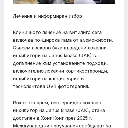
Лечение и информиран избор
Клиничното лечение на витилиго сега
включва по-широка гама от възможности.
Съвсем наскоро бяха въведени локални
инхибитори на Janus kinase (JAK) в
допълнение към установените подходи,
включително локални кортикостероиди,
инхибитори на калциневрин и
теснолентова UVB фототерапия.
Ruxolitinib крем, нестероиден локален
инхибитор на Janus kinase (JAK), стана
достъпен в Хонг Конг през 2025 г.
Международни проучвания съобщават за