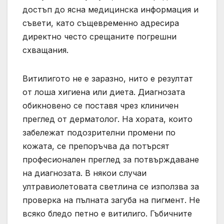
достъп до ясна медицинска информация и
съвети, като същевременно адресира
директно често срещаните погрешни
схващания.
Витилигото не е заразно, нито е резултат
от лоша хигиена или диета. Диагнозата
обикновено се поставя чрез клиничен
преглед от дерматолог. На хората, които
забележат подозрителни промени по
кожата, се препоръчва да потърсят
професионален преглед за потвърждаване
на диагнозата. В някои случаи
ултравиолетовата светлина се използва за
проверка на пълната загуба на пигмент. Не
всяко бледо петно ​​е витилиго. Гъбичните