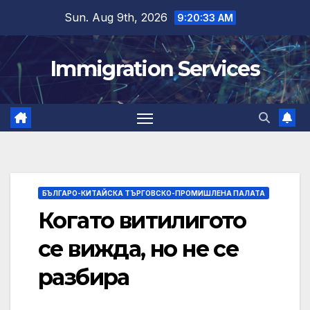
Skip
Sun. Aug 9th, 2026
9:20:35 AM
to
content
Immigration Services
БЪЛГАРО-КИТАЙСКА ТЪРГОВСКО-ПРОМИШЛЕНА ПАЛАТА
Когато витилигото
се вижда, но не се
разбира