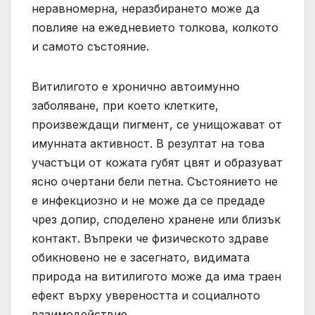
неравномерна, неразбирането може да
повлияе на ежедневието толкова, колкото
и самото състояние.
Витилигото е хронично автоимунно
заболяване, при което клетките,
произвеждащи пигмент, се унищожават от
имунната активност. В резултат на това
участъци от кожата губят цвят и образуват
ясно очертани бели петна. Състоянието не
е инфекциозно и не може да се предаде
чрез допир, споделено хранене или близък
контакт. Въпреки че физическото здраве
обикновено не е засегнато, видимата
природа на витилигото може да има траен
ефект върху увереността и социалното
взаимодействие.