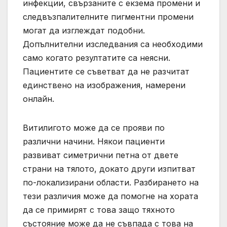
инфекции, свързаните с екзема промени и
следвъзпалителните пигментни промени
могат да изглеждат подобни.
Допълнителни изследвания са необходими
само когато резултатите са неясни.
Пациентите се съветват да не разчитат
единствено на изображения, намерени
онлайн.
Витилигото може да се прояви по
различни начини. Някои пациенти
развиват симетрични петна от двете
страни на тялото, докато други изпитват
по-локализирани области. Разбирането на
тези различия може да помогне на хората
да се примирят с това защо тяхното
състояние може да не съвпада с това на