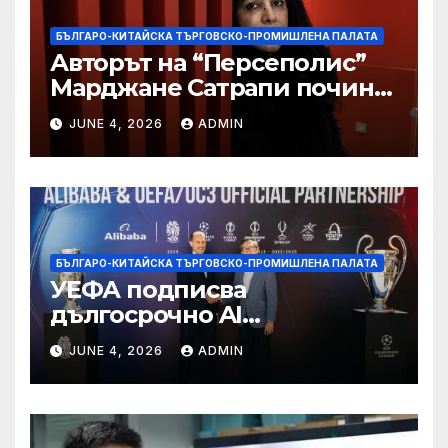
БЪЛГАРО-КИТАЙСКА ТЪРГОВСКО-ПРОМИШЛЕНА ПАЛАТА
Авторът на “Персеполис”
Марджане Сатрапи почина
“от тъга” на 56 години
JUNE 4, 2026
ADMIN
БЪЛГАРО-КИТАЙСКА ТЪРГОВСКО-ПРОМИШЛЕНА ПАЛАТА
УЕФА подписва
дългосрочно AI
партньорство с Alibaba
JUNE 4, 2026
ADMIN