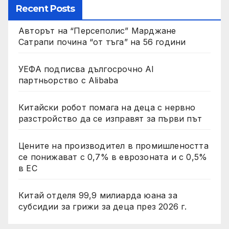
Recent Posts
Авторът на “Персеполис” Марджане
Сатрапи почина “от тъга” на 56 години
УЕФА подписва дългосрочно AI
партньорство с Alibaba
Китайски робот помага на деца с нервно
разстройство да се изправят за първи път
Цените на производител в промишлеността
се понижават с 0,7% в еврозоната и с 0,5%
в ЕС
Китай отделя 99,9 милиарда юана за
субсидии за грижи за деца през 2026 г.