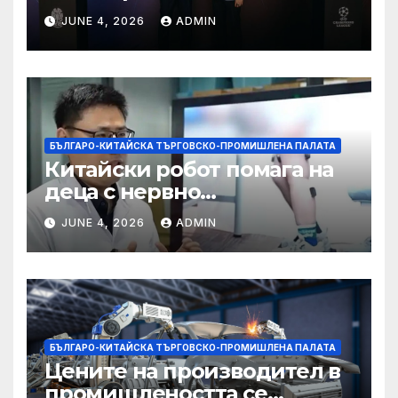
партньорство с Alibaba
JUNE 4, 2026
ADMIN
БЪЛГАРО-КИТАЙСКА ТЪРГОВСКО-ПРОМИШЛЕНА ПАЛАТА
Китайски робот помага на
деца с нервно
разстройство да се
JUNE 4, 2026
ADMIN
изправят за първи път
БЪЛГАРО-КИТАЙСКА ТЪРГОВСКО-ПРОМИШЛЕНА ПАЛАТА
Цените на производител в
промишлеността се