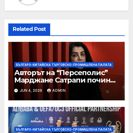
Related Post
БЪЛГАРО-КИТАЙСКА ТЪРГОВСКО-ПРОМИШЛЕНА ПАЛАТА
Авторът на “Персеполис”
Марджане Сатрапи почина
“от тъга” на 56 години
JUN 4, 2026
ADMIN
БЪЛГАРО-КИТАЙСКА ТЪРГОВСКО-ПРОМИШЛЕНА ПАЛАТА