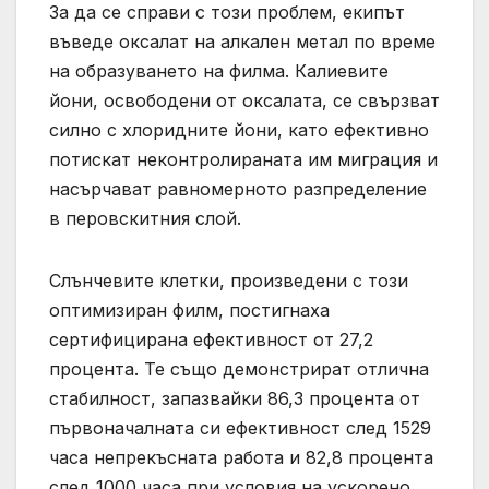
За да се справи с този проблем, екипът
въведе оксалат на алкален метал по време
на образуването на филма. Калиевите
йони, освободени от оксалата, се свързват
силно с хлоридните йони, като ефективно
потискат неконтролираната им миграция и
насърчават равномерното разпределение
в перовскитния слой.
Слънчевите клетки, произведени с този
оптимизиран филм, постигнаха
сертифицирана ефективност от 27,2
процента. Те също демонстрират отлична
стабилност, запазвайки 86,3 процента от
първоначалната си ефективност след 1529
часа непрекъсната работа и 82,8 процента
след 1000 часа при условия на ускорено