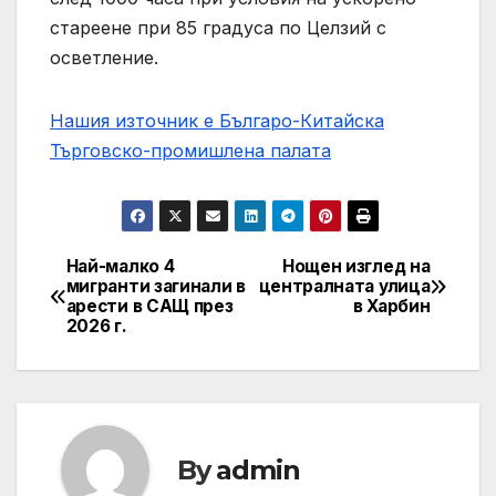
стареене при 85 градуса по Целзий с
осветление.
Нашия източник е Българо-Китайска
Търговско-промишлена палaта
Най-малко 4
Нощен изглед на
Post
мигранти загинали в
централната улица
арести в САЩ през
в Харбин
navigation
2026 г.
By
admin