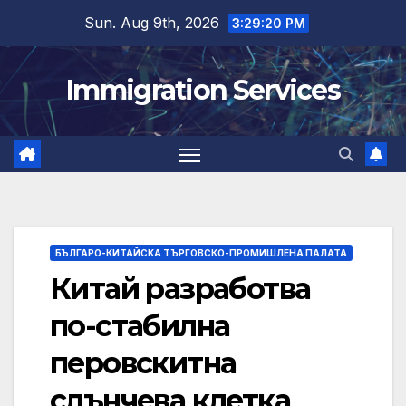
Skip
Sun. Aug 9th, 2026
3:29:21 PM
to
content
Immigration Services
БЪЛГАРО-КИТАЙСКА ТЪРГОВСКО-ПРОМИШЛЕНА ПАЛАТА
Китай разработва
по-стабилна
перовскитна
слънчева клетка