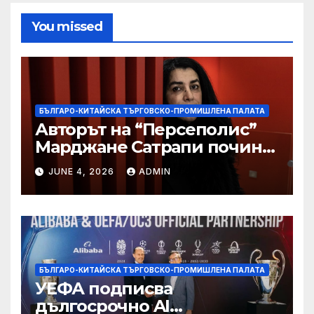
You missed
БЪЛГАРО-КИТАЙСКА ТЪРГОВСКО-ПРОМИШЛЕНА ПАЛАТА
Авторът на “Персеполис”
Марджане Сатрапи почина
“от тъга” на 56 години
JUNE 4, 2026
ADMIN
БЪЛГАРО-КИТАЙСКА ТЪРГОВСКО-ПРОМИШЛЕНА ПАЛАТА
УЕФА подписва
дългосрочно AI