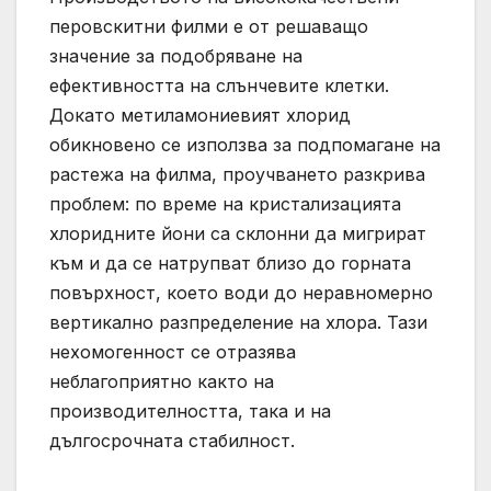
перовскитни филми е от решаващо
значение за подобряване на
ефективността на слънчевите клетки.
Докато метиламониевият хлорид
обикновено се използва за подпомагане на
растежа на филма, проучването разкрива
проблем: по време на кристализацията
хлоридните йони са склонни да мигрират
към и да се натрупват близо до горната
повърхност, което води до неравномерно
вертикално разпределение на хлора. Тази
нехомогенност се отразява
неблагоприятно както на
производителността, така и на
дългосрочната стабилност.