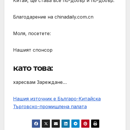
Китай, ще става все по-добър и по-добър.
Благодарение на chinadaily.com.cn
Моля, посетете:
Нашият спонсор
като това:
харесвам Зареждане…
Нашия източник е Българо-Китайска
Търговско-промишлена палaта