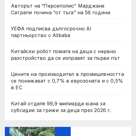
Авторът на “Персеполис” Марджане
Сатрапи почина “от тъга” на 56 години
УЕФА подписва дългосрочно AI
партньорство с Alibaba
Китайски робот помага на деца с нервно
разстройство да се изправят за първи път
Цените на производител в промишлеността
се понижават с 0,7% в еврозоната и с 0,5%
в ЕС
Китай отделя 99,9 милиарда юана за
субсидии за грижи за деца през 2026 г.