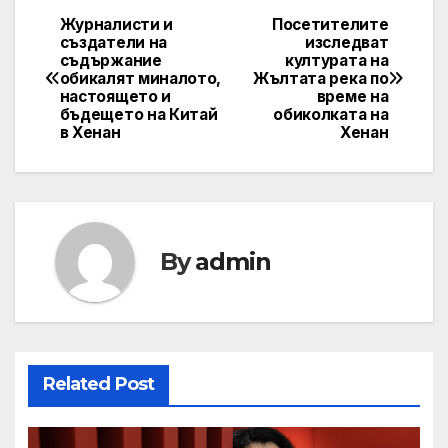
Журналисти и
Посетителите
Post
създатели на
изследват
съдържание
културата на
navigation
обикалят миналото,
Жълтата река по
настоящето и
време на
бъдещето на Китай
обиколката на
в Хенан
Хенан
By
admin
Related Post