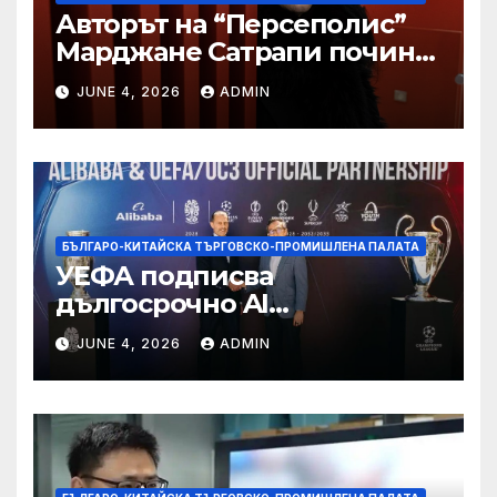
Авторът на “Персеполис”
Марджане Сатрапи почина
“от тъга” на 56 години
JUNE 4, 2026
ADMIN
БЪЛГАРО-КИТАЙСКА ТЪРГОВСКО-ПРОМИШЛЕНА ПАЛАТА
УЕФА подписва
дългосрочно AI
партньорство с Alibaba
JUNE 4, 2026
ADMIN