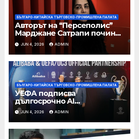
БЪЛГАРО-КИТАЙСКА ТЪРГОВСКО-ПРОМИШЛЕНА ПАЛАТА
Авторът на “Персеполис”
Марджане Сатрапи почина
“от тъга” на 56 години
JUN 4, 2026
ADMIN
БЪЛГАРО-КИТАЙСКА ТЪРГОВСКО-ПРОМИШЛЕНА ПАЛАТА
УЕФА подписва
дългосрочно AI
партньорство с Alibaba
JUN 4, 2026
ADMIN