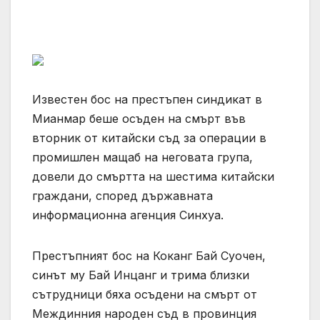
Известен бос на престъпен синдикат в
Мианмар беше осъден на смърт във
вторник от китайски съд за операции в
промишлен мащаб на неговата група,
довели до смъртта на шестима китайски
граждани, според държавната
информационна агенция Синхуа.
Престъпният бос на Коканг Бай Суочен,
синът му Бай Инцанг и трима близки
сътрудници бяха осъдени на смърт от
Междинния народен съд в провинция