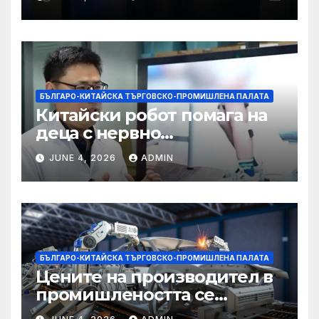
БЪЛГАРО-КИТАЙСКА ТЪРГОВСКО-ПРОМИШЛЕНА ПАЛАТА
Китайски робот помага на
деца с нервно
разстройство да се
JUNE 4, 2026
ADMIN
изправят за първи път
БЪЛГАРО-КИТАЙСКА ТЪРГОВСКО-ПРОМИШЛЕНА ПАЛАТА
Цените на производител в
промишлеността се
понижават с 0,7% в