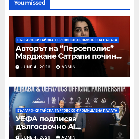
You missed
БЪЛГАРО-КИТАЙСКА ТЪРГОВСКО-ПРОМИШЛЕНА ПАЛАТА
Авторът на “Персеполис”
Марджане Сатрапи почина
“от тъга” на 56 години
JUNE 4, 2026
ADMIN
БЪЛГАРО-КИТАЙСКА ТЪРГОВСКО-ПРОМИШЛЕНА ПАЛАТА
УЕФА подписва
дългосрочно AI
партньорство с Alibaba
JUNE 4, 2026
ADMIN