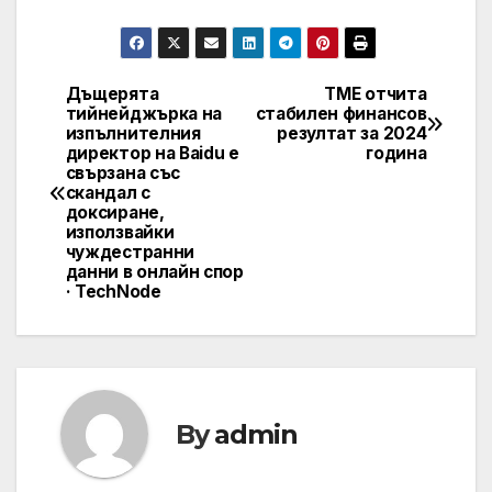
Дъщерята
TME отчита
Post
тийнейджърка на
стабилен финансов
изпълнителния
резултат за 2024
navigation
директор на Baidu е
година
свързана със
скандал с
доксиране,
използвайки
чуждестранни
данни в онлайн спор
· TechNode
By
admin