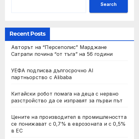
Search
Recent Posts
Авторът на “Персеполис” Марджане
Сатрапи почина “от тъга” на 56 години
УЕФА подписва дългосрочно AI
партньорство с Alibaba
Китайски робот помага на деца с нервно
разстройство да се изправят за първи път
Цените на производител в промишлеността
се понижават с 0,7% в еврозоната и с 0,5%
в ЕС