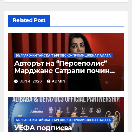
Related Post
БЪЛГАРО-КИТАЙСКА ТЪРГОВСКО-ПРОМИШЛЕНА ПАЛАТА
Авторът на “Персеполис”
Марджане Сатрапи почина
“от тъга” на 56 години
JUN 4, 2026
ADMIN
БЪЛГАРО-КИТАЙСКА ТЪРГОВСКО-ПРОМИШЛЕНА ПАЛАТА
УЕФА подписва