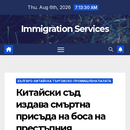
Skip
Thu. Aug 6th, 2026
7:13:31 AM
to
content
Immigration Services
БЪЛГАРО-КИТАЙСКА ТЪРГОВСКО-ПРОМИШЛЕНА ПАЛАТА
Китайски съд
издава смъртна
присъда на боса на
престъпния