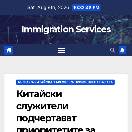
Skip
Sat. Aug 8th, 2026
10:33:48 PM
to
content
Immigration Services
БЪЛГАРО-КИТАЙСКА ТЪРГОВСКО-ПРОМИШЛЕНА ПАЛАТА
Китайски
служители
подчертават
приоритетите за