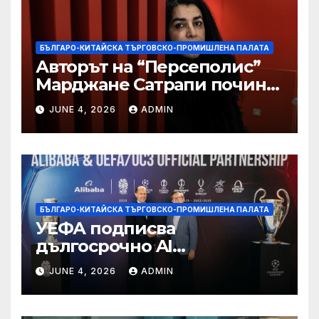
БЪЛГАРО-КИТАЙСКА ТЪРГОВСКО-ПРОМИШЛЕНА ПАЛАТА
Авторът на “Персеполис”
Марджане Сатрапи почина
“от тъга” на 56 години
JUNE 4, 2026
ADMIN
БЪЛГАРО-КИТАЙСКА ТЪРГОВСКО-ПРОМИШЛЕНА ПАЛАТА
УЕФА подписва
дългосрочно AI
партньорство с Alibaba
JUNE 4, 2026
ADMIN