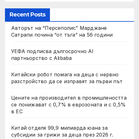
Recent Posts
Авторът на “Персеполис” Марджане
Сатрапи почина “от тъга” на 56 години
УЕФА подписва дългосрочно AI
партньорство с Alibaba
Китайски робот помага на деца с нервно
разстройство да се изправят за първи път
Цените на производител в промишлеността
се понижават с 0,7% в еврозоната и с 0,5%
в ЕС
Китай отделя 99,9 милиарда юана за
субсидии за грижи за деца през 2026 г.