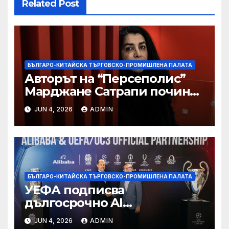
Related Post
БЪЛГАРО-КИТАЙСКА ТЪРГОВСКО-ПРОМИШЛЕНА ПАЛАТА
Авторът на “Персеполис”
Марджане Сатрапи почина
“от тъга” на 56 години
JUN 4, 2026
ADMIN
БЪЛГАРО-КИТАЙСКА ТЪРГОВСКО-ПРОМИШЛЕНА ПАЛАТА
УЕФА подписва
дългосрочно AI
партньорство с Alibaba
JUN 4, 2026
ADMIN