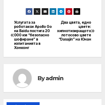
Услугата за
Два цвята, едно
Post
роботакси Apollo Go
цвете:
на Baidu постига 20
хипнотизиращото
navigation
000 км “безопасно
лотосово цвете
шофиране” в
“Dasajin” на Юнан
изпитанията в
Хонконг
By
admin