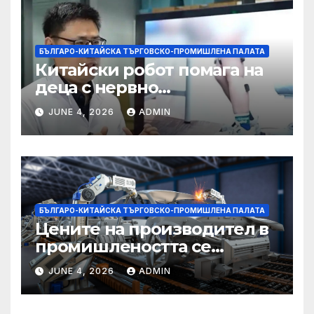
БЪЛГАРО-КИТАЙСКА ТЪРГОВСКО-ПРОМИШЛЕНА ПАЛАТА
Китайски робот помага на
деца с нервно
разстройство да се
JUNE 4, 2026
ADMIN
изправят за първи път
БЪЛГАРО-КИТАЙСКА ТЪРГОВСКО-ПРОМИШЛЕНА ПАЛАТА
Цените на производител в
промишлеността се
понижават с 0,7% в
JUNE 4, 2026
ADMIN
еврозоната и с 0,5% в ЕС