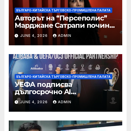
БЪЛГАРО-КИТАЙСКА ТЪРГОВСКО-ПРОМИШЛЕНА ПАЛАТА
Авторът на “Персеполис”
Марджане Сатрапи почина
“от тъга” на 56 години
JUNE 4, 2026
ADMIN
БЪЛГАРО-КИТАЙСКА ТЪРГОВСКО-ПРОМИШЛЕНА ПАЛАТА
УЕФА подписва
дългосрочно AI
партньорство с Alibaba
JUNE 4, 2026
ADMIN