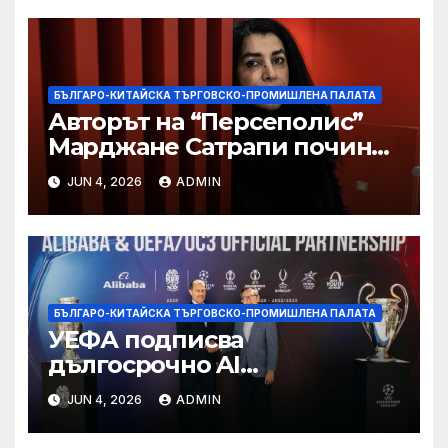
БЪЛГАРО-КИТАЙСКА ТЪРГОВСКО-ПРОМИШЛЕНА ПАЛАТА
Авторът на “Персеполис”
Марджане Сатрапи почина
“от тъга” на 56 години
JUN 4, 2026
ADMIN
БЪЛГАРО-КИТАЙСКА ТЪРГОВСКО-ПРОМИШЛЕНА ПАЛАТА
УЕФА подписва
дългосрочно AI
партньорство с Alibaba
JUN 4, 2026
ADMIN