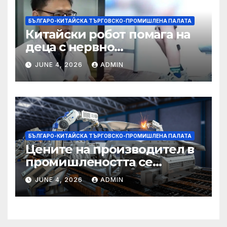
БЪЛГАРО-КИТАЙСКА ТЪРГОВСКО-ПРОМИШЛЕНА ПАЛАТА
Китайски робот помага на
деца с нервно
разстройство да се
JUNE 4, 2026
ADMIN
изправят за първи път
БЪЛГАРО-КИТАЙСКА ТЪРГОВСКО-ПРОМИШЛЕНА ПАЛАТА
Цените на производител в
промишлеността се
понижават с 0,7% в
JUNE 4, 2026
ADMIN
еврозоната и с 0,5% в ЕС