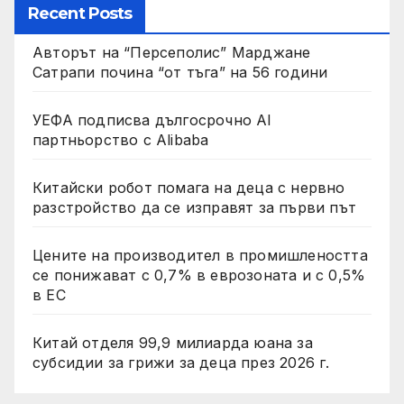
Recent Posts
Авторът на “Персеполис” Марджане
Сатрапи почина “от тъга” на 56 години
УЕФА подписва дългосрочно AI
партньорство с Alibaba
Китайски робот помага на деца с нервно
разстройство да се изправят за първи път
Цените на производител в промишлеността
се понижават с 0,7% в еврозоната и с 0,5%
в ЕС
Китай отделя 99,9 милиарда юана за
субсидии за грижи за деца през 2026 г.