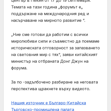
център в Пекин от 17 до 19 септември.
Темата на тази година „форумът е„
поддържане на международния ред и
насърчаване на мирното развитие “.
„Ние сме готови да работим с всички
миролюбиви сили и съвместно да поемаме
историческата отговорност за запазването
на световния мир с тях“, заяви китайският
министър на отбраната Донг Джун на
форума.
За по -задълбочено разбиране на неговата
перспектива щракнете върху видеото.
Нашия източник е Българо-Китайска
Търговско-промишлена палaта