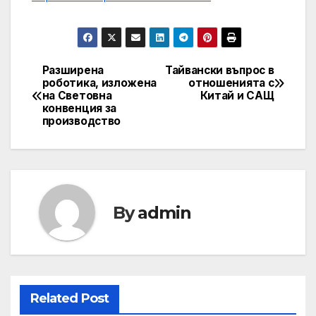
Разширена
Тайвански въпрос в
Post
роботика, изложена
отношенията с
на Световна
Китай и САЩ
navigation
конвенция за
производство
By
admin
Related Post