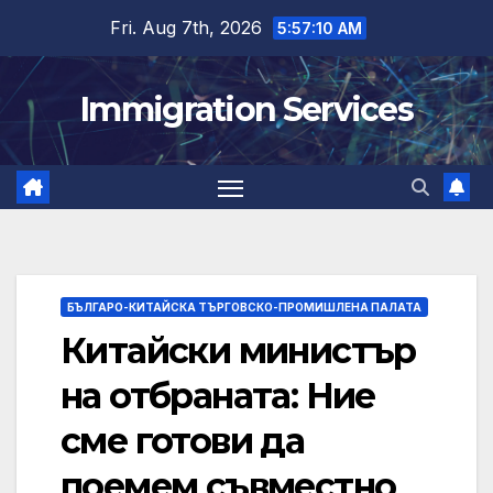
Skip
Fri. Aug 7th, 2026
5:57:10 AM
to
content
Immigration Services
БЪЛГАРО-КИТАЙСКА ТЪРГОВСКО-ПРОМИШЛЕНА ПАЛАТА
Китайски министър
на отбраната: Ние
сме готови да
поемем съвместно