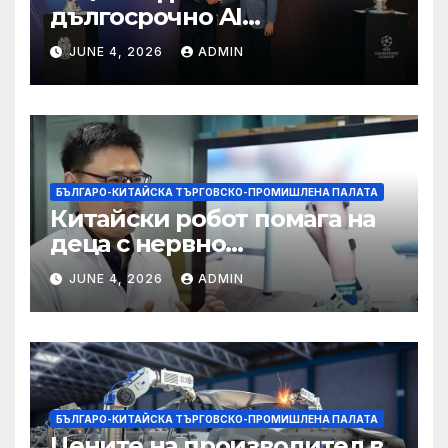
дългосрочно AI
партньорство с Alibaba
JUNE 4, 2026
ADMIN
БЪЛГАРО-КИТАЙСКА ТЪРГОВСКО-ПРОМИШЛЕНА ПАЛАТА
Китайски робот помага на
деца с нервно
разстройство да се
JUNE 4, 2026
ADMIN
изправят за първи път
БЪЛГАРО-КИТАЙСКА ТЪРГОВСКО-ПРОМИШЛЕНА ПАЛАТА
Цените на производител в