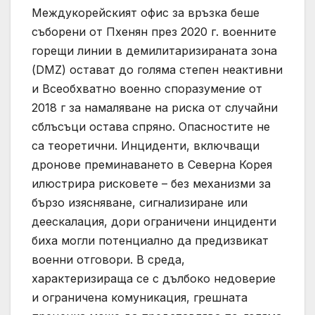
Междукорейският офис за връзка беше
съборени от Пхенян през 2020 г. военните
горещи линии в демилитаризираната зона
(DMZ) остават до голяма степен неактивни
и Всеобхватно военно споразумение от
2018 г за намаляване на риска от случайни
сблъсъци остава спряно. Опасностите не
са теоретични. Инциденти, включващи
дронове преминаването в Северна Корея
илюстрира рисковете – без механизми за
бързо изясняване, сигнализиране или
деескалация, дори ограничени инциденти
биха могли потенциално да предизвикат
военни отговори. В среда,
характеризираща се с дълбоко недоверие
и ограничена комуникация, грешната