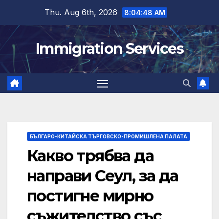
Skip
Thu. Aug 6th, 2026
8:04:48 AM
to
content
Immigration Services
БЪЛГАРО-КИТАЙСКА ТЪРГОВСКО-ПРОМИШЛЕНА ПАЛАТА
Какво трябва да
направи Сеул, за да
постигне мирно
съжителство със