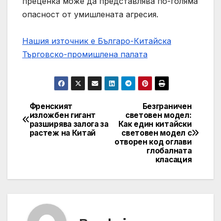
преценка може да представлява по-голяма
опасност от умишлената агресия.
Нашия източник е Българо-Китайска
Търговско-промишлена палaта
Френският
Безграничен
Post
изложбен гигант
световен модел:
разширява залога за
Как един китайски
navigation
растеж на Китай
световен модел с
отворен код оглави
глобалната
класация