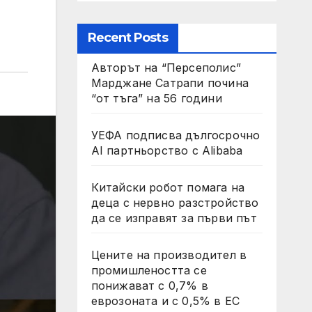
Recent Posts
Авторът на “Персеполис”
Марджане Сатрапи почина
“от тъга” на 56 години
УЕФА подписва дългосрочно
AI партньорство с Alibaba
Китайски робот помага на
деца с нервно разстройство
да се изправят за първи път
Цените на производител в
промишлеността се
понижават с 0,7% в
еврозоната и с 0,5% в ЕС