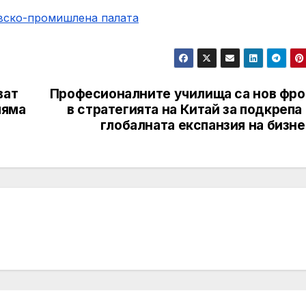
овско-промишлена палaта
ват
Професионалните училища са нов фро
ляма
в стратегията на Китай за подкрепа
глобалната експанзия на бизн