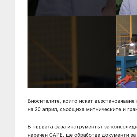
Вносителите, които искат възстановяване 
на 20 април, съобщиха митническите и гра
В първата фаза инструментът за консолид
наречен CAPE, ще обработва документи за 