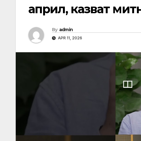
април, казват ми
By
admin
APR 11, 2026