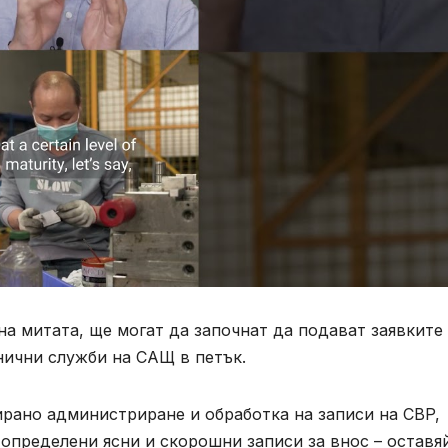
на митата, ще могат да започнат да подават заявките
нични служби на САЩ в петък.
ирано администриране и обработка на записи на CBP,
определени ясни и скорошни записи за внос – оставя