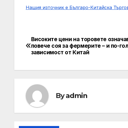
Нашия източник е Българо-Китайска Търг
Високите цени на торовете означа
Post
повече соя за фермерите – и по-го
navigation
зависимост от Китай
By
admin