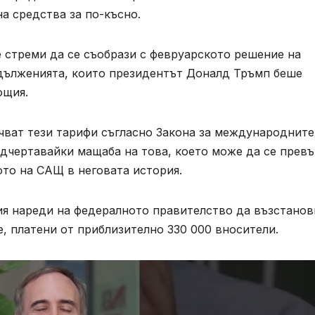
а средства за по-късно.
 стреми да се съобрази с февруарското решение на
дълженията, които президентът Доналд Тръмп беше
ощия.
чват тези тарифи съгласно Закона за международните
чертавайки мащаба на това, което може да се прев
то на САЩ в неговата история.
я нареди на федералното правителство да възстанов
, платени от приблизително 330 000 вносители.