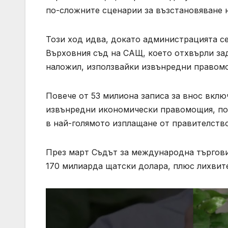
по-сложните сценарии за възстановяване н
Този ход идва, докато администрацията се
Върховния съд на САЩ, което отхвърли за
наложил, използвайки извънредни правом
Повече от 53 милиона записа за внос вклю
извънредни икономически правомощия, под
в най-голямото изплащане от правителство
През март Съдът за международна търгови
170 милиарда щатски долара, плюс лихвите