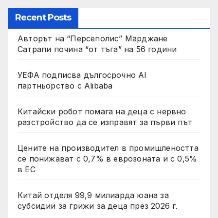
Recent Posts
Авторът на “Персеполис” Марджане
Сатрапи почина “от тъга” на 56 години
УЕФА подписва дългосрочно AI
партньорство с Alibaba
Китайски робот помага на деца с нервно
разстройство да се изправят за първи път
Цените на производител в промишлеността
се понижават с 0,7% в еврозоната и с 0,5%
в ЕС
Китай отделя 99,9 милиарда юана за
субсидии за грижи за деца през 2026 г.