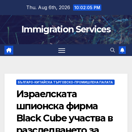
Skip
Thu. Aug 6th, 2026
10:02:06 PM
to
content
Immigration Services
БЪЛГАРО-КИТАЙСКА ТЪРГОВСКО-ПРОМИШЛЕНА ПАЛАТА
Израелската
шпионска фирма
Black Cube участва в
разследването за