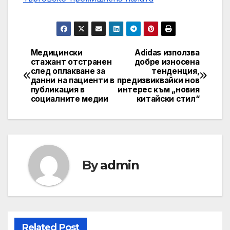
Медицински
Adidas използва
Post
стажант отстранен
добре износена
след оплакване за
тенденция,
navigation
данни на пациенти в
предизвиквайки нов
публикация в
интерес към „новия
социалните медии
китайски стил“
By
admin
Related Post