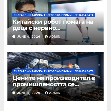
БЪЛГАРО-КИТАЙСКА ТЪРГОВСКО-ПРОМИШЛЕНА ПАЛАТА
Китайски робот помага на
деца с нервно
разстройство да се
JUNE 4, 2026
ADMIN
изправят за първи път
БЪЛГАРО-КИТАЙСКА ТЪРГОВСКО-ПРОМИШЛЕНА ПАЛАТА
Цените на производител в
промишлеността се
понижават с 0,7% в
JUNE 4, 2026
ADMIN
еврозоната и с 0,5% в ЕС