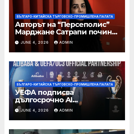
БЪЛГАРО-КИТАЙСКА ТЪРГОВСКО-ПРОМИШЛЕНА ПАЛАТА
Авторът на “Персеполис”
Марджане Сатрапи почина
“от тъга” на 56 години
JUNE 4, 2026
ADMIN
БЪЛГАРО-КИТАЙСКА ТЪРГОВСКО-ПРОМИШЛЕНА ПАЛАТА
УЕФА подписва
дългосрочно AI
партньорство с Alibaba
JUNE 4, 2026
ADMIN