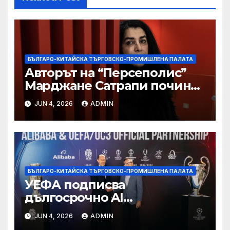
БЪЛГАРО-КИТАЙСКА ТЪРГОВСКО-ПРОМИШЛЕНА ПАЛАТА
Авторът на “Персеполис”
Марджане Сатрапи почина
“от тъга” на 56 години
JUN 4, 2026
ADMIN
БЪЛГАРО-КИТАЙСКА ТЪРГОВСКО-ПРОМИШЛЕНА ПАЛАТА
УЕФА подписва
дългосрочно AI
партньорство с Alibaba
JUN 4, 2026
ADMIN