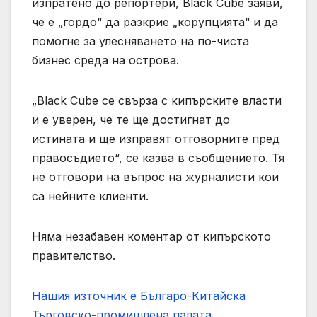
‌изпратено до репортери, Black Cube заяви,
че е „гордо“ да разкрие „корупцията“ и да
помогне за улесняването на по-чиста
бизнес среда на острова.
„Black ‌Cube се свърза с кипърските власти
и е уверен, че те ще достигнат до
истината и ще изправят отговорните пред
правосъдието“, се казва в съобщението. Тя
не отговори на въпрос на журналисти кои
са нейните клиенти.
Няма незабавен коментар от кипърското
правителство.
Нашия източник е Българо-Китайска
Търговско-промишлена палaта