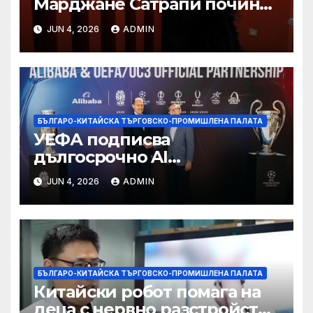
Марджане Сатрапи почина
“от тъга” на 56 години
JUN 4, 2026
ADMIN
БЪЛГАРО-КИТАЙСКА ТЪРГОВСКО-ПРОМИШЛЕНА ПАЛАТА
УЕФА подписва
дългосрочно AI
партньорство с Alibaba
JUN 4, 2026
ADMIN
БЪЛГАРО-КИТАЙСКА ТЪРГОВСКО-ПРОМИШЛЕНА ПАЛАТА
Китайски робот помага на
деца с нервно разстройство