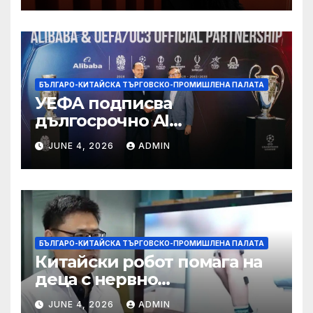
БЪЛГАРО-КИТАЙСКА ТЪРГОВСКО-ПРОМИШЛЕНА ПАЛАТА
УЕФА подписва
дългосрочно AI
партньорство с Alibaba
JUNE 4, 2026
ADMIN
БЪЛГАРО-КИТАЙСКА ТЪРГОВСКО-ПРОМИШЛЕНА ПАЛАТА
Китайски робот помага на
деца с нервно
разстройство да се
JUNE 4, 2026
ADMIN