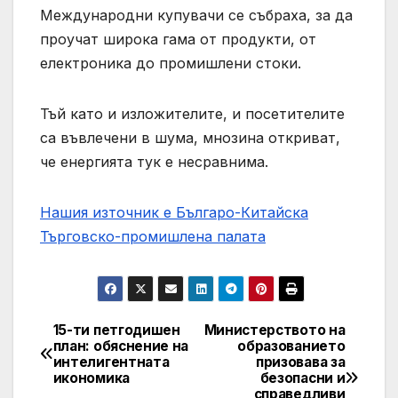
Международни купувачи се събраха, за да
проучат широка гама от продукти, от
електроника до промишлени стоки.
Тъй като и изложителите, и посетителите
са въвлечени в шума, мнозина откриват,
че енергията тук е несравнима.
Нашия източник е Българо-Китайска
Търговско-промишлена палaта
15-ти петгодишен
Министерството на
Post
план: обяснение на
образованието
интелигентната
призовава за
navigation
икономика
безопасни и
справедливи