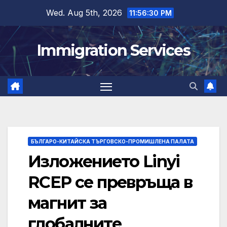
Skip
Wed. Aug 5th, 2026
11:56:30 PM
to
content
Immigration Services
БЪЛГАРО-КИТАЙСКА ТЪРГОВСКО-ПРОМИШЛЕНА ПАЛАТА
Изложението Linyi
RCEP се превръща в
магнит за
глобалните