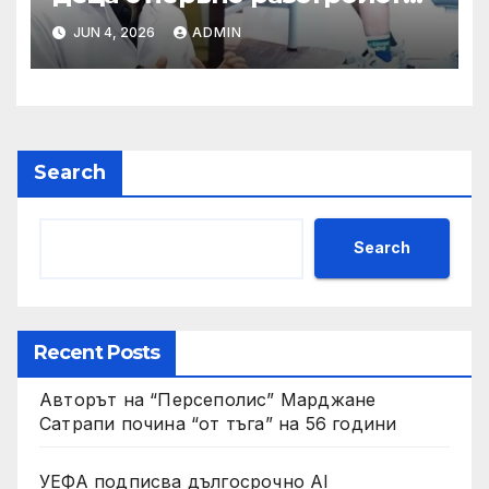
да се изправят за първи път
JUN 4, 2026
ADMIN
Search
Search
Recent Posts
Авторът на “Персеполис” Марджане
Сатрапи почина “от тъга” на 56 години
УЕФА подписва дългосрочно AI