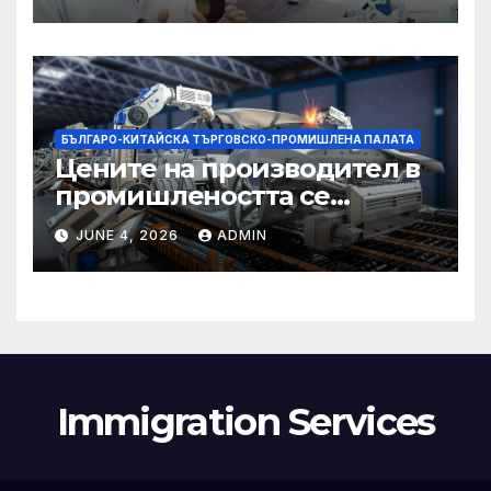
изправят за първи път
БЪЛГАРО-КИТАЙСКА ТЪРГОВСКО-ПРОМИШЛЕНА ПАЛАТА
Цените на производител в
промишлеността се
понижават с 0,7% в
JUNE 4, 2026
ADMIN
еврозоната и с 0,5% в ЕС
Immigration Services