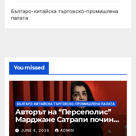
Българо-китайска търговско-промишлена
палата
You missed
БЪЛГАРО-КИТАЙСКА ТЪРГОВСКО-ПРОМИШЛЕНА ПАЛАТА
Авторът на “Персеполис”
Марджане Сатрапи почина
“от тъга” на 56 години
JUNE 4, 2026
ADMIN