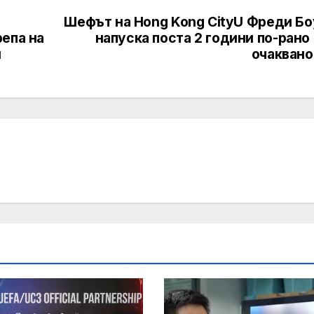
Шефът на Hong Kong CityU Фреди Бо
епа на
напуска поста 2 години по-рано
и
очаквано