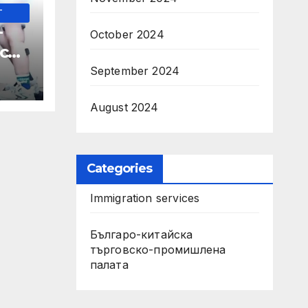
-
т
October 2024
с
September 2024
а се
рви
August 2024
Categories
Immigration services
Българо-китайска
търговско-промишлена
палата