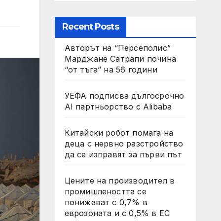
Recent Posts
Авторът на “Персеполис”
Марджане Сатрапи почина
“от тъга” на 56 години
УЕФА подписва дългосрочно
AI партньорство с Alibaba
Китайски робот помага на
деца с нервно разстройство
да се изправят за първи път
Цените на производител в
промишлеността се
понижават с 0,7% в
еврозоната и с 0,5% в ЕС