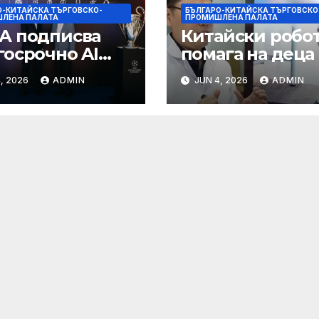
О-КИТАЙСКА ТЪРГОВСКО-
БЪЛГАРО-КИТАЙСКА ТЪРГОВСКО
ЛЕНА ПАЛАТА
ПРОМИШЛЕНА ПАЛАТА
А подписва
Китайски робо
госрочно AI
помага на деца 
тньорство с
нервно
, 2026
ADMIN
JUN 4, 2026
ADMIN
aba
разстройство д
изправят за пъ
път