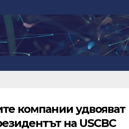
те компании удвояват
президентът на USCBC