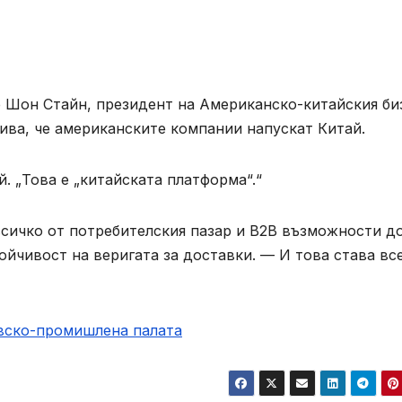
ve Шон Стайн, президент на Американско-китайския би
ива, че американските компании напускат Китай.
ой. „Това е „китайската платформа“.“
всичко от потребителския пазар и B2B възможности д
ойчивост на веригата за доставки. — И това става все
овско-промишлена палaта