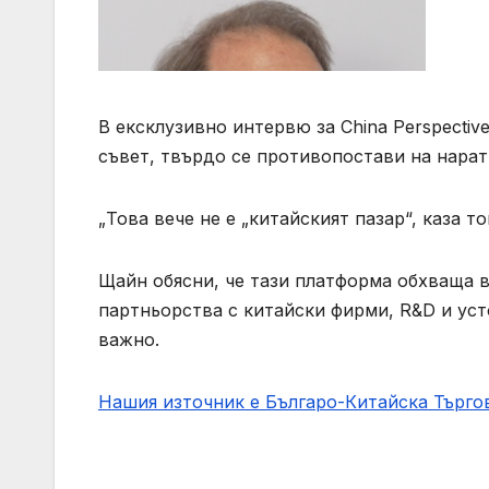
В ексклузивно интервю за China Perspecti
съвет, твърдо се противопостави на нарат
„Това вече не е „китайският пазар“, каза т
Щайн обясни, че тази платформа обхваща 
партньорства с китайски фирми, R&D и уст
важно.
Нашия източник е Българо-Китайска Търг