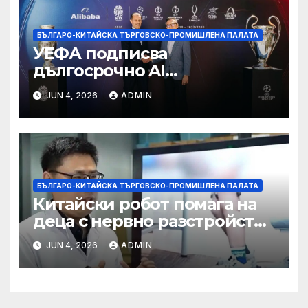
БЪЛГАРО-КИТАЙСКА ТЪРГОВСКО-ПРОМИШЛЕНА ПАЛАТА
УЕФА подписва
дългосрочно AI
партньорство с Alibaba
JUN 4, 2026
ADMIN
БЪЛГАРО-КИТАЙСКА ТЪРГОВСКО-ПРОМИШЛЕНА ПАЛАТА
Китайски робот помага на
деца с нервно разстройство
да се изправят за първи път
JUN 4, 2026
ADMIN