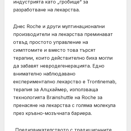
индустрията като „гробище“ за
разработване на лекарства.
Днес Roche и други мултинационални
производители на лекарства преминават
отвъд простото управление на
симптомите и вместо това търсят
терапии, които действително биха могли
да забавят невродегенерацията. Едно
внимателно наблюдавано
експериментално лекарство е Trontinemab,
терапия за Алцхаймер, използваща
технологията Brainshuttle на Roche за
пренасяне на лекарства с голяма молекула
през кръвно-мозъчната бариера.
„Предизвикателството с традиционните