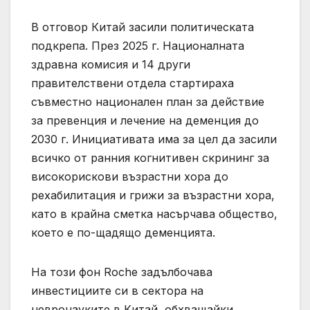
В отговор Китай засили политическата
подкрепа. През 2025 г. Националната
здравна комисия и 14 други
правителствени отдела стартираха
съвместно национален план за действие
за превенция и лечение на деменция до
2030 г. Инициативата има за цел да засили
всичко от ранния когнитивен скрининг за
високорискови възрастни хора до
рехабилитация и грижи за възрастни хора,
като в крайна сметка насърчава общество,
което е по-щадящо деменцията.
На този фон Roche задълбочава
инвестициите си в сектора на
невронауките в Китай, обхващайки