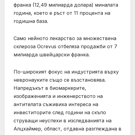
франка (12,49 милиарда долара) миналата
година, което е ръст от 11 процента на
годишна база.
Само нейното лекарство за множествена
склероза Ocrevus отбеляза продажби от 7
милиарда швейцарски франка.
По-широкият фокус на индустрията върху
невронауките също се възстановява.
Напредъкът в биомаркерите,
изображенията и инженерството на
антителата съживиха интереса на
инвеститорите след години на скъпо
струващи неуспехи в изследванията на
Алцхаймер, област, отдавна разглеждана в