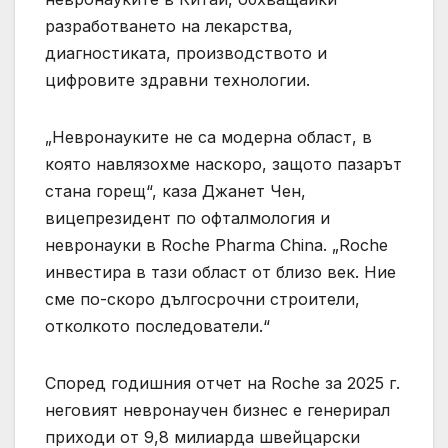
разработването на лекарства,
диагностиката, производството и
цифровите здравни технологии.
„Невронауките не са модерна област, в
която навлязохме наскоро, защото пазарът
стана горещ“, каза Джанет Чен,
вицепрезидент по офталмология и
невронауки в Roche Pharma China. „Roche
инвестира в тази област от близо век. Ние
сме по-скоро дългосрочни строители,
отколкото последователи.“
Според годишния отчет на Roche за 2025 г.
неговият невронаучен бизнес е генерирал
приходи от 9,8 милиарда швейцарски