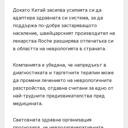
Докато Китай засилва усилията си да
адаптира здравната си система, за да
поддържа по-добре застаряващото
население, швейцарският производител на
лекарства Roche разширява отпечатъка си
в областта на неврологията в страната.
Компанията е убедена, че напредъкът в
диагностиката и таргетните терапии може
да промени лечението на неврологичните
разстройства, отдавна считани за едно от
най-трудните предизвикателства пред
медицината.
Световната здравна организация
прогнозира, че невродегенеративните