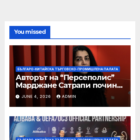
You missed
БЪЛГАРО-КИТАЙСКА ТЪРГОВСКО-ПРОМИШЛЕНА ПАЛАТА
Авторът на “Персеполис”
Марджане Сатрапи почина
“от тъга” на 56 години
JUNE 4, 2026
ADMIN