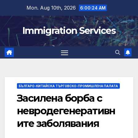
Skip
Mon. Aug 10th, 2026
6:00:25 AM
to
content
Immigration Services
БЪЛГАРО-КИТАЙСКА ТЪРГОВСКО-ПРОМИШЛЕНА ПАЛАТА
Засилена борба с
невродегенеративн
ите заболявания