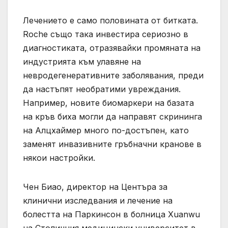
Лечението е само половината от битката.
Roche също така инвестира сериозно в
диагностиката, отразявайки промяната на
индустрията към улавяне на
невродегенеративните заболявания, преди
да настъпят необратими увреждания.
Например, новите биомаркери на базата
на кръв биха могли да направят скрининга
на Алцхаймер много по-достъпен, като
заменят инвазивните гръбначни кранове в
някои настройки.
Чен Биао, директор на Центъра за
клинични изследвания и лечение на
болестта на Паркинсон в болница Xuanwu
на Столичния медицински университет в