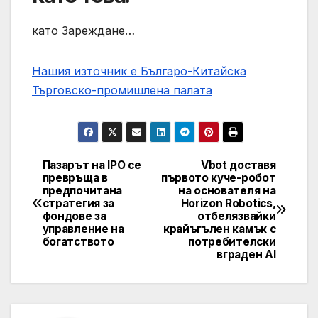
като Зареждане…
Нашия източник е Българо-Китайска
Търговско-промишлена палaта
Пазарът на IPO се
Vbot доставя
Post
превръща в
първото куче-робот
предпочитана
на основателя на
navigation
стратегия за
Horizon Robotics,
фондове за
отбелязвайки
управление на
крайъгълен камък с
богатството
потребителски
вграден AI