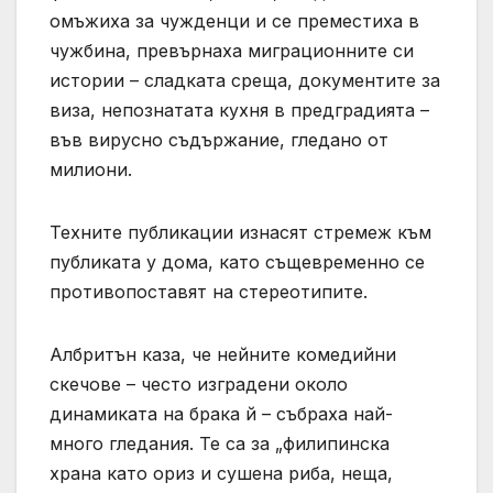
омъжиха за чужденци и се преместиха в
чужбина, превърнаха миграционните си
истории – сладката среща, документите за
виза, непознатата кухня в предградията –
във вирусно съдържание, гледано от
милиони.
Техните публикации изнасят стремеж към
публиката у дома, като същевременно се
противопоставят на стереотипите.
Албритън каза, че нейните комедийни
скечове – често изградени около
динамиката на брака й – събраха най-
много гледания. Те са за „филипинска
храна като ориз и сушена риба, неща,