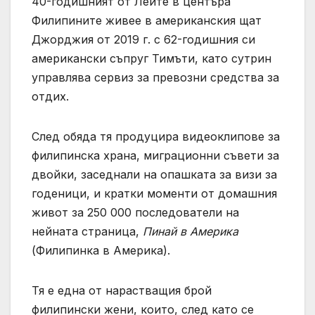
40-годишният от Лейте в центъра
Филипините живее в американския щат
Джорджия от 2019 г. с 62-годишния си
американски съпруг Тимъти, като сутрин
управлява сервиз за превозни средства за
отдих.
След обяда тя продуцира видеоклипове за
филипинска храна, миграционни съвети за
двойки, заседнали на опашката за визи за
годеници, и кратки моменти от домашния
живот за 250 000 последователи на
нейната страница,
Пинай в Америка
(Филипинка в Америка).
Тя е една от нарастващия брой
филипински жени, които, след като се