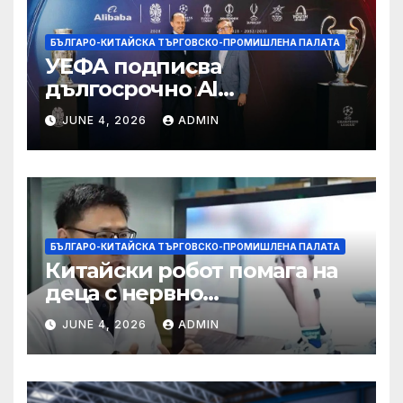
БЪЛГАРО-КИТАЙСКА ТЪРГОВСКО-ПРОМИШЛЕНА ПАЛАТА
УЕФА подписва
дългосрочно AI
партньорство с Alibaba
JUNE 4, 2026
ADMIN
БЪЛГАРО-КИТАЙСКА ТЪРГОВСКО-ПРОМИШЛЕНА ПАЛАТА
Китайски робот помага на
деца с нервно
разстройство да се
JUNE 4, 2026
ADMIN
изправят за първи път