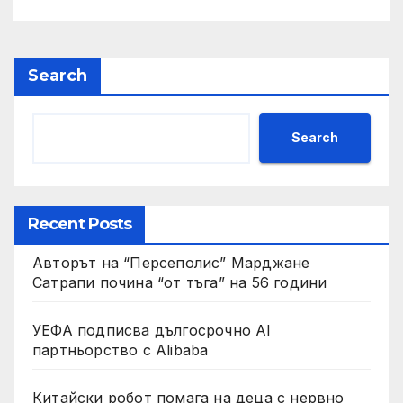
Search
Search
Recent Posts
Авторът на “Персеполис” Марджане
Сатрапи почина “от тъга” на 56 години
УЕФА подписва дългосрочно AI
партньорство с Alibaba
Китайски робот помага на деца с нервно