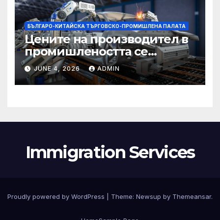
БЪЛГАРО-КИТАЙСКА ТЪРГОВСКО-ПРОМИШЛЕНА ПАЛАТА
Цените на производител в
промишлеността се
понижават с 0,7% в
JUNE 4, 2026
ADMIN
еврозоната и с 0,5% в ЕС
Immigration Services
Proudly powered by WordPress
|
Theme:
Newsup
by
Themeansar
.