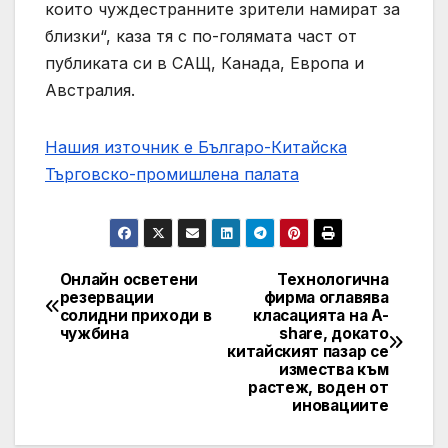
които чуждестранните зрители намират за
близки“, каза тя с по-голямата част от
публиката си в САЩ, Канада, Европа и
Австралия.
Нашия източник е Българо-Китайска
Търговско-промишлена палaта
Онлайн осветени
Технологична
Post
резервации
фирма оглавява
солидни приходи в
класацията на A-
navigation
чужбина
share, докато
китайският пазар се
измества към
растеж, воден от
иновациите