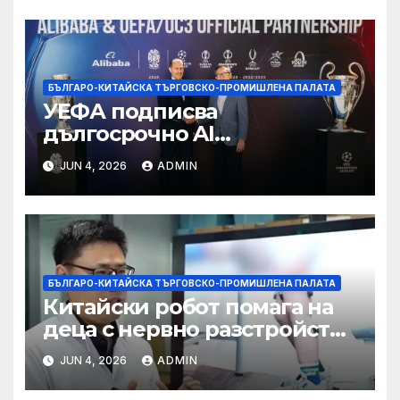
БЪЛГАРО-КИТАЙСКА ТЪРГОВСКО-ПРОМИШЛЕНА ПАЛАТА
УЕФА подписва
дългосрочно AI
партньорство с Alibaba
JUN 4, 2026
ADMIN
БЪЛГАРО-КИТАЙСКА ТЪРГОВСКО-ПРОМИШЛЕНА ПАЛАТА
Китайски робот помага на
деца с нервно разстройство
да се изправят за първи път
JUN 4, 2026
ADMIN