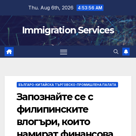
Skip
Thu. Aug 6th, 2026
4:53:57 AM
to
content
Immigration Services
БЪЛГАРО-КИТАЙСКА ТЪРГОВСКО-ПРОМИШЛЕНА ПАЛАТА
Запознайте се с
филипинските
влогъри, които
намират финансова