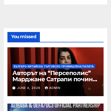
You missed
БЪЛГАРО-КИТАЙСКА ТЪРГОВСКО-ПРОМИШЛЕНА ПАЛАТА
Авторът на “Персеполис”
Марджане Сатрапи почина
“от тъга” на 56 години
JUNE 4, 2026
ADMIN