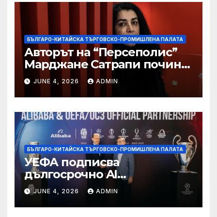
БЪЛГАРО-КИТАЙСКА ТЪРГОВСКО-ПРОМИШЛЕНА ПАЛАТА
Авторът на “Персеполис”
Марджане Сатрапи почина
“от тъга” на 56 години
JUNE 4, 2026
ADMIN
БЪЛГАРО-КИТАЙСКА ТЪРГОВСКО-ПРОМИШЛЕНА ПАЛАТА
УЕФА подписва
дългосрочно AI
партньорство с Alibaba
JUNE 4, 2026
ADMIN