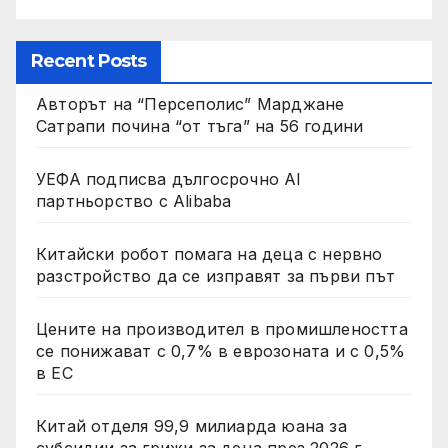
Recent Posts
Авторът на “Персеполис” Марджане
Сатрапи почина “от тъга” на 56 години
УЕФА подписва дългосрочно AI
партньорство с Alibaba
Китайски робот помага на деца с нервно
разстройство да се изправят за първи път
Цените на производител в промишлеността
се понижават с 0,7% в еврозоната и с 0,5%
в ЕС
Китай отделя 99,9 милиарда юана за