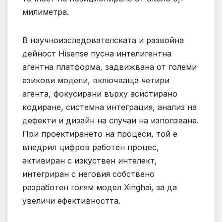
милиметра.
В научноизследователската и развойна
дейност Hisense пусна интелигентна
агентна платформа, задвижвана от големи
езикови модели, включваща четири
агента, фокусирани върху асистирано
кодиране, системна интеграция, анализ на
дефекти и дизайн на случаи на използване.
При проектирането на процеси, той е
внедрил цифров работен процес,
активиран с изкуствен интелект,
интегриран с неговия собствено
разработен голям модел Xinghai, за да
увеличи ефективността.