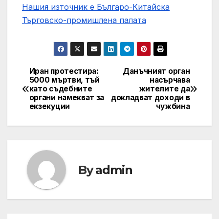
Нашия източник е Българо-Китайска
Търговско-промишлена палaта
Иран протестира:
Данъчният орган
Post
5000 мъртви, тъй
насърчава
като съдебните
жителите да
navigation
органи намекват за
докладват доходи в
екзекуции
чужбина
By
admin