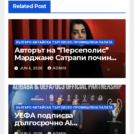
Related Post
БЪЛГАРО-КИТАЙСКА ТЪРГОВСКО-ПРОМИШЛЕНА ПАЛАТА
Авторът на “Персеполис”
Марджане Сатрапи почина
“от тъга” на 56 години
JUN 4, 2026
ADMIN
БЪЛГАРО-КИТАЙСКА ТЪРГОВСКО-ПРОМИШЛЕНА ПАЛАТА
УЕФА подписва
дългосрочно AI
партньорство с Alibaba
JUN 4, 2026
ADMIN