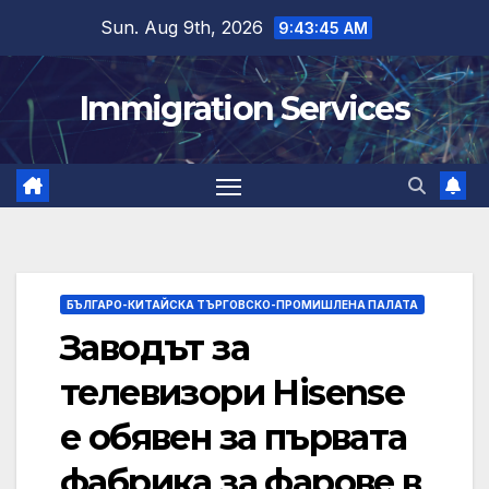
Skip
Sun. Aug 9th, 2026
9:43:46 AM
to
content
Immigration Services
БЪЛГАРО-КИТАЙСКА ТЪРГОВСКО-ПРОМИШЛЕНА ПАЛАТА
Заводът за
телевизори Hisense
е обявен за първата
фабрика за фарове в