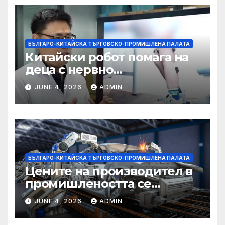
БЪЛГАРО-КИТАЙСКА ТЪРГОВСКО-ПРОМИШЛЕНА ПАЛАТА
Китайски робот помага на
деца с нервно
разстройство да се
JUNE 4, 2026
ADMIN
изправят за първи път
БЪЛГАРО-КИТАЙСКА ТЪРГОВСКО-ПРОМИШЛЕНА ПАЛАТА
Цените на производител в
промишлеността се
понижават с 0,7% в
JUNE 4, 2026
ADMIN
еврозоната и с 0,5% в ЕС