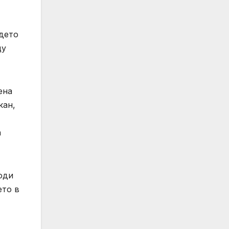
ъдето
щу
ена
кан,
а
води
ето в