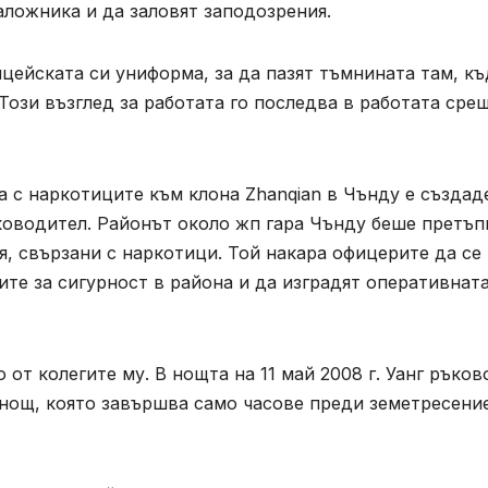
аложника и да заловят заподозрения.
ицейската си униформа, за да пазят тъмнината там, к
Този възглед за работата го последва в работата сре
ба с наркотиците към клона Zhanqian в Чънду е създад
ъководител. Районът около жп гара Чънду беше претъп
я, свързани с наркотици. Той накара офицерите да се
ите за сигурност в района и да изградят оперативнат
 от колегите му. В нощта на 11 май 2008 г. Уанг ръко
 нощ, която завършва само часове преди земетресени