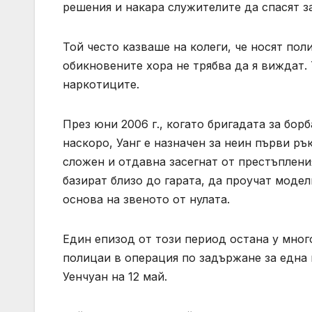
решения и накара служителите да спасят з
Той често казваше на колеги, че носят пол
обикновените хора не трябва да я виждат. 
наркотиците.
През юни 2006 г., когато бригадата за бор
наскоро, Уанг е назначен за неин първи р
сложен и отдавна засегнат от престъплени
базират близо до гарата, да проучат модел
основа на звеното от нулата.
Един епизод от този период остана у много
полицаи в операция по задържане за една
Уенчуан на 12 май.