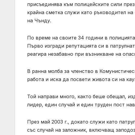
присъединява към полицейските сили през ю
крайна сметка служи като ръководител на
на Чънду.
По време на своите 34 години в полицията
Първо изгради репутацията си в патрулнат
реагира незабавно при възникване на опас
В ранна молба за членство в Комунистичес
работа и иска да посвети живота си на кау
Той направи много, както беше обещал, из
лидер, един случай и един труден пост на
През май 2003 г., докато служи като патру
със случай на заложник, включващ заподоз