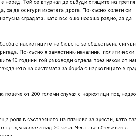
 е наред. Той се втурнал да събуди спящите на третия
а, за да осигури иззетата дрога. По-късно колеги си
напусна сградата, като все още носеше радио, за да
а борба с наркотиците на бюрото за обществена сигур
ригада. По-късно е заместник-началник, политически
щите 19 години той ръководи отдела през някои от на
раждането на системата за борба с наркотиците в гра
на повече от 200 големи случая с наркотици под надз
еща роля в съставянето на планове за арести, като па
то продължаваха над 30 часа. Често се сблъсквал с
ожове.