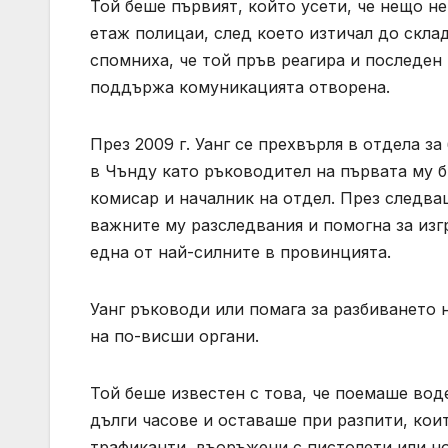
Той беше първият, който усети, че нещо не
етаж полицаи, след което изтичал до склад
спомниха, че той пръв реагира и последен 
поддържа комуникацията отворена.
През 2009 г. Уанг се прехвърля в отдела з
в Чънду като ръководител на първата му б
комисар и началник на отдел. През следва
важните му разследвания и помогна за изг
една от най-силните в провинцията.
Уанг ръководи или помага за разбиването 
на по-висши органи.
Той беше известен с това, че поемаше вод
дълги часове и оставаше при разпити, кои
трафиканти, въоръжени с пистолети или н