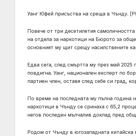
Уанг Юфей присъства на среща в Чънду. [Pho
Повече от три десетилетия самоличността
на отдела за наркотици на Бюрото за общ
основният му щит срещу насилствените кар
Едва сега, след смъртта му през май 2025 
повдигна. Уанг, национален експерт по бо
партиен член, оставя след себе си град, к
По време на последната му пълна година н
наркотици в Чънду се сринаха с 65,2 проц
негов последен мълчалив доклад пред общ
Родом от Чънду в югозападната китайска пр