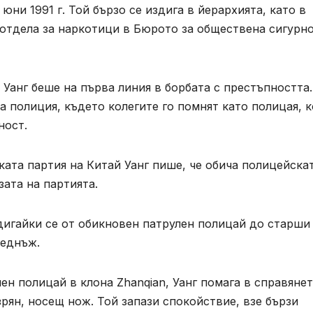
ни 1991 г. Той бързо се издига в йерархията, като в
 отдела за наркотици в Бюрото за обществена сигурн
 Уанг беше на първа линия в борбата с престъпността.
а полиция, където колегите го помнят като полицая, 
ност.
ката партия на Китай Уанг пише, че обича полицейска
зата на партията.
дигайки се от обикновен патрулен полицай до старши
веднъж.
лен полицай в клона Zhanqian, Уанг помага в справяне
рян, носещ нож. Той запази спокойствие, взе бързи