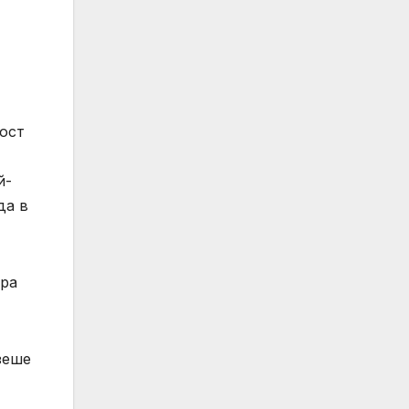
ност
й-
да в
ора
зеше