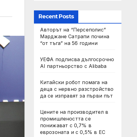
Recent Posts
Авторът на “Персеполис”
Марджане Сатрапи почина
“от тъга” на 56 години
УЕФА подписва дългосрочно
AI партньорство с Alibaba
Китайски робот помага на
деца с нервно разстройство
да се изправят за първи път
Цените на производител в
промишлеността се
понижават с 0,7% в
еврозоната и с 0,5% в ЕС