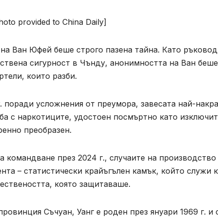
to provided to China Daily]
 на Ван Юфей беше строго пазена тайна. Като ръково
ествена сигурност в Чънду, анонимността на Ван беше
тели, които разби.
г. поради усложнения от преумора, завесата най-накра
рба с наркотиците, удостоен посмъртно като изключи
оренно преобразен.
а командване през 2024 г., случаите на производство
ента – статистически крайъгълен камък, който служи 
ествеността, която защитаваше.
овинция Съчуан, Уанг е роден през януари 1969 г. и 