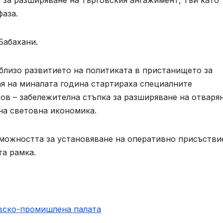
 за разширяване на търговския ангажимент, тъй като
фаза.
Бабахани.
лизо развитието на политиката в пристанището за
ая на миналата година стартираха специалните
ов – забележителна стъпка за разширяване на отваря
на световна икономика.
зможността за установяване на оперативно присъстви
та рамка.
овско-промишлена палaта