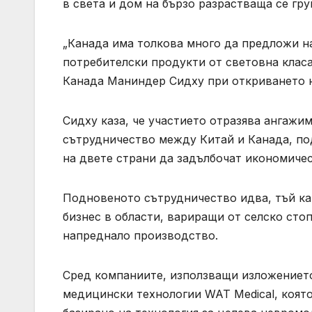
в света и дом на бързо разрастваща се гру
„Канада има толкова много да предложи на
потребителски продукти от световна клас
Канада Маниндер Сидху при откриването н
Сидху каза, че участието отразява ангажи
сътрудничество между Китай и Канада, по
на двете страни да задълбочат икономиче
Подновеното сътрудничество идва, тъй ка
бизнес в области, вариращи от селско сто
напреднало производство.
Сред компаниите, използващи изложението
медицински технологии WAT Medical, която