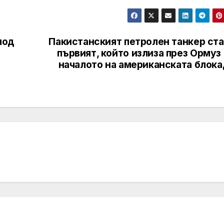
под
Пакистанският петролен танкер ста
първият, който излиза през Ормуз
началото на американската блока