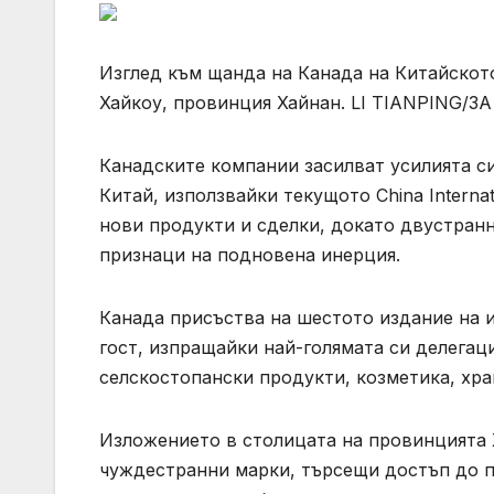
Изглед към щанда на Канада на Китайскот
Хайкоу, провинция Хайнан. LI TIANPING/
Канадските компании засилват усилията си
Китай, използвайки текущото China Interna
нови продукти и сделки, докато двустран
признаци на подновена инерция.
Канада присъства на шестото издание на 
гост, изпращайки най-голямата си делегац
селскостопански продукти, козметика, хр
Изложението в столицата на провинцията 
чуждестранни марки, търсещи достъп до па