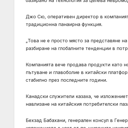
базирано на технология за целева невромо
Джо Сю, оперативен директор в компанията
традиционна панаирна функция.
„Това не е просто място за представяне на
разбиране на глобалните тенденции в потр
Компанията вече продава продукти като но
пътуване и главоболие в китайски платфор
стабилно през последните години.
Канадски служители казаха, че изложениет
навлизане на китайския потребителски паз
Бехзад Бабахани, генерален консул в Генер