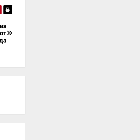
ва
 от
да