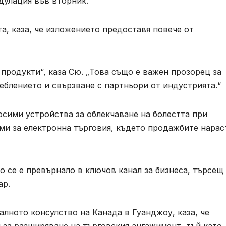
дулация във вторник.
, каза, че изложението предоставя повече от
 продукти“, каза Сю. „Това също е важен прозорец за
еблението и свързване с партньори от индустрията.“
сими устройства за облекчаване на болестта при
ми за електронна търговия, където продажбите нарас
о се е превърнало в ключов канал за бизнеса, търсещ
ар.
алното консулство на Канада в Гуанджоу, каза, че