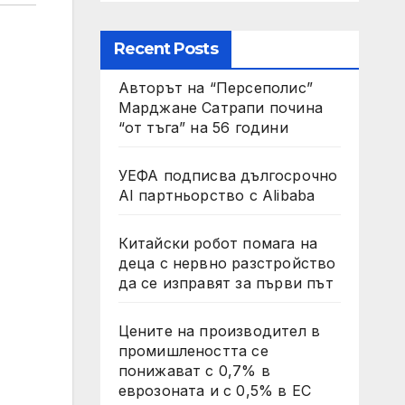
Recent Posts
Авторът на “Персеполис”
Марджане Сатрапи почина
“от тъга” на 56 години
УЕФА подписва дългосрочно
AI партньорство с Alibaba
Китайски робот помага на
деца с нервно разстройство
да се изправят за първи път
Цените на производител в
промишлеността се
понижават с 0,7% в
еврозоната и с 0,5% в ЕС