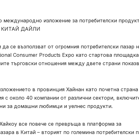
о международно изложение за потребителски продукт
ЗА КИТАЙ ДАЙЛИ
 да се възползват от огромния потребителски пазар 
tional Consumer Products Expo като стартова площадка
ните търговски отношения между двете страни показ
изложението в провинция Хайнан като почетна страна
ия с около 40 компании от различни сектори, включит
ани за домашни любимци и уелнес продукти.
Хайкоу все повече се превръща в платформа за
зара в Китай – вторият по големина потребителски п