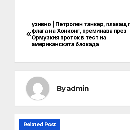
узивно | Петролен танкер, плаващ 
Post
флага на Хонконг, преминава през
navigation
Ормузкия проток в тест на
американската блокада
By
admin
Related Post