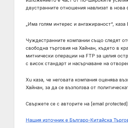
изложението е част от по-широките усилия
двустранните отношения навлизат в нова 
„Има голям интерес и ангажираност“, каза 
Чуждестранните компании също следят отб
свободна търговия на Хайнан, където в кр
митнически операции на FTP за целия остр
с висок стандарт и насърчаване на отворе
Xu каза, че неговата компания оценява въ
Хайнан, за да се възползва от политическа
Свържете се с авторите на [email protected]
Нашия източник е Българо-Китайска Търг