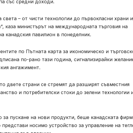
па със средни доходи.
 света – от чисти технологии до първокласни храни и
а“, каза министърът на международната търговия на
а канадския павилион в понеделник.
ментите по Пътната карта за икономическо и търговск
дписана по-рано тази година, сигнализирайки желани
ския ангажимент.
то двете страни се стремят да разширят съвместния
панство и потребителски стоки до зелени технологии 
 за пускане на нови продукти, беше канадската фирм
 представи носимо устройство за управление на тегл