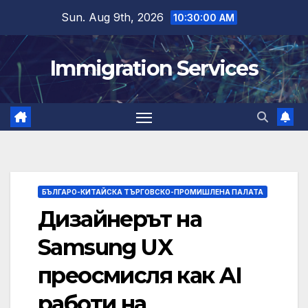
Skip
Sun. Aug 9th, 2026
10:30:01 AM
to
content
Immigration Services
БЪЛГАРО-КИТАЙСКА ТЪРГОВСКО-ПРОМИШЛЕНА ПАЛАТА
Дизайнерът на
Samsung UX
преосмисля как AI
работи на