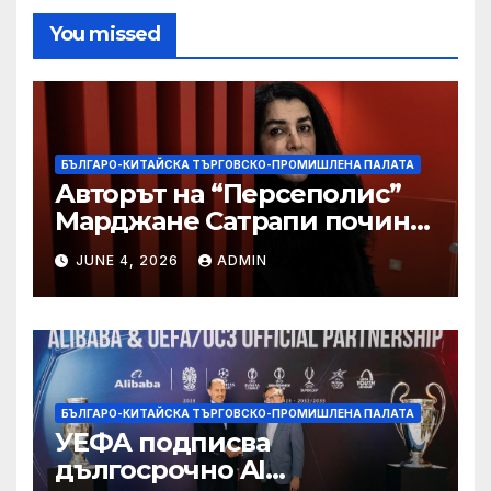
You missed
БЪЛГАРО-КИТАЙСКА ТЪРГОВСКО-ПРОМИШЛЕНА ПАЛАТА
Авторът на “Персеполис”
Марджане Сатрапи почина
“от тъга” на 56 години
JUNE 4, 2026
ADMIN
БЪЛГАРО-КИТАЙСКА ТЪРГОВСКО-ПРОМИШЛЕНА ПАЛАТА
УЕФА подписва
дългосрочно AI