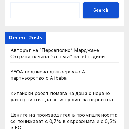
Search
Recent Posts
Авторът на “Персеполис” Марджане
Сатрапи почина “от тъга” на 56 години
УЕФА подписва дългосрочно AI
партньорство с Alibaba
Китайски робот помага на деца с нервно
разстройство да се изправят за първи път
Цените на производител в промишлеността
се понижават с 0,7% в еврозоната и с 0,5%
в ЕС