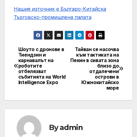
Нашия източник е Българо-Китайска
Търговско-промишлена палaта
Шоуто с дронове в
Тайван се насочва
Post
Тиендзин и
към тактиката на
карнавалът на
Пекин в сивата зона
navigation
роботите
близо до
отбелязват
отдалечени
събитията на World
острови в
Intelligence Expo
Южнокитайско
море
By
admin