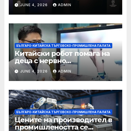
партньорство с Alibaba
JUNE 4, 2026
ADMIN
БЪЛГАРО-КИТАЙСКА ТЪРГОВСКО-ПРОМИШЛЕНА ПАЛАТА
Китайски робот помага на
деца с нервно
разстройство да се
JUNE 4, 2026
ADMIN
изправят за първи път
БЪЛГАРО-КИТАЙСКА ТЪРГОВСКО-ПРОМИШЛЕНА ПАЛАТА
Цените на производител в
промишлеността се