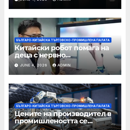
БЪЛГАРО-КИТАЙСКА ТЪРГОВСКО-ПРОМИШЛЕНА ПАЛАТА
Китайски робот помага на
деца с нервно
разстройство да се
JUNE 4, 2026
ADMIN
изправят за първи път
БЪЛГАРО-КИТАЙСКА ТЪРГОВСКО-ПРОМИШЛЕНА ПАЛАТА
Цените на производител в
промишлеността се
понижават с 0,7% в