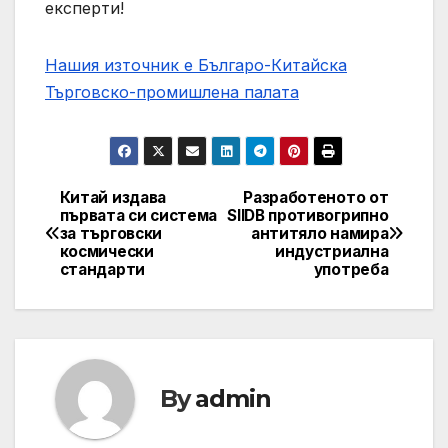
експерти!
Нашия източник е Българо-Китайска
Търговско-промишлена палaта
Китай издава
Разработеното от
Post
първата си система
SIIDB противогрипно
за търговски
антитяло намира
navigation
космически
индустриална
стандарти
употреба
By
admin