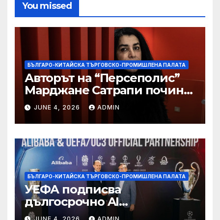
You missed
БЪЛГАРО-КИТАЙСКА ТЪРГОВСКО-ПРОМИШЛЕНА ПАЛАТА
Авторът на “Персеполис”
Марджане Сатрапи почина
“от тъга” на 56 години
JUNE 4, 2026
ADMIN
БЪЛГАРО-КИТАЙСКА ТЪРГОВСКО-ПРОМИШЛЕНА ПАЛАТА
УЕФА подписва
дългосрочно AI
партньорство с Alibaba
JUNE 4, 2026
ADMIN