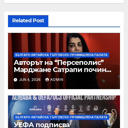
Related Post
БЪЛГАРО-КИТАЙСКА ТЪРГОВСКО-ПРОМИШЛЕНА ПАЛАТА
Авторът на “Персеполис”
Марджане Сатрапи почина
“от тъга” на 56 години
JUN 4, 2026
ADMIN
БЪЛГАРО-КИТАЙСКА ТЪРГОВСКО-ПРОМИШЛЕНА ПАЛАТА
УЕФА подписва