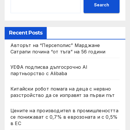
Search
Recent Posts
Авторът на “Персеполис” Марджане
Сатрапи почина “от тъга” на 56 години
УЕФА подписва дългосрочно AI
партньорство с Alibaba
Китайски робот помага на деца с нервно
разстройство да се изправят за първи път
Цените на производител в промишлеността
се понижават с 0,7% в еврозоната и с 0,5%
в ЕС