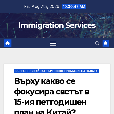
Skip
Fri. Aug 7th, 2026
10:30:48 AM
to
content
Immigration Services
БЪЛГАРО-КИТАЙСКА ТЪРГОВСКО-ПРОМИШЛЕНА ПАЛАТА
Върху какво се
фокусира светът в
15-ия петгодишен
план на Китай?