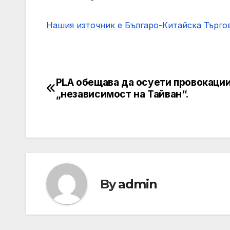
Нашия източник е Българо-Китайска Търг
PLA обещава да осуети провокации
Post
„независимост на Тайван“.
navigation
By
admin