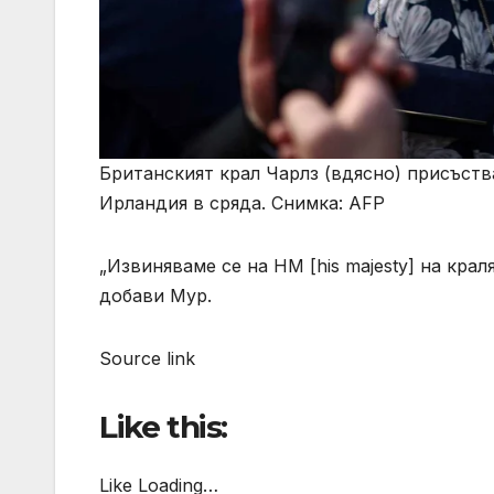
Британският крал Чарлз (вдясно) присъств
Ирландия в сряда. Снимка: AFP
„Извиняваме се на HM [his majesty] на кра
добави Мур.
Source link
Like this:
Like Loading…