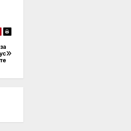
за
ус
те