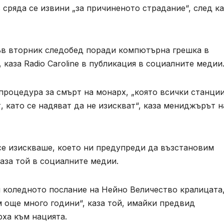
сряда се извини „за причиненото страдание“, след к
в вторник следобед поради компютърна грешка в
 каза Radio Caroline в публикация в социалните медии
процедура за смърт на монарх, „която всички станции
 като се надяват да не изискват“, каза мениджърът н
се изискваше, което ни предупреди да възстановим
каза той в социалните медии.
 коледното послание на Нейно Величество кралицата,
им още много години“, каза той, имайки предвид
ха към нацията.