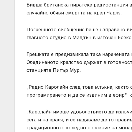
Бивша британска пиратска радиостанция в 
случайно обяви смъртта на крал Чарлз.
Погрешното съобщение беше направено въ
главното студио в Малдън в източен Есекс,
Грешката е предизвикала така наречената 
Обединеното кралство държат в готовност,
станцията Питър Мур.
„Радио Каролайн след това млъкна, както 
програмирането и да се извиним в ефир“, 
„Каролайн имаше удоволствието да излъчи
сега и на краля, и се надяваме да го прав
традиционното коледно послание на монар