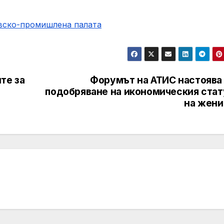
овско-промишлена палaта
те за
Форумът на АТИС настоява 
подобряване на икономическия стат
на жени