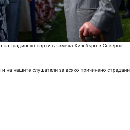
а на градинско парти в замъка Хилсбъро в Северна
ля и на нашите слушатели за всяко причинено страдани