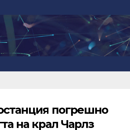
останция погрешно
та на крал Чарлз