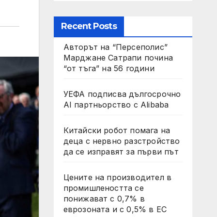
Recent Posts
Авторът на “Персеполис”
Марджане Сатрапи почина
“от тъга” на 56 години
УЕФА подписва дългосрочно
AI партньорство с Alibaba
Китайски робот помага на
деца с нервно разстройство
да се изправят за първи път
Цените на производител в
промишлеността се
понижават с 0,7% в
еврозоната и с 0,5% в ЕС